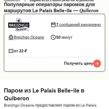
Паром из Le Palais Belle-ile в Quiberon
Популярные операторы паромов для
Canada
België (NL)
Quiberon
маршрутов Le Palais Belle-ile —
Ελλάδα
Belgique (FR)
7
сообщений ежедневно
Polska
Deutschland
Schweiz (DE)
Norge
Breizhgo Oceane
50
минут
Україна
Indonesia
от 22 ₽
المغرب
Maroc (FR)
Получить цену
Паром из Le Palais Belle-ile в
Quiberon
Breizhgo Oceane предоставляет паром из Le Palais