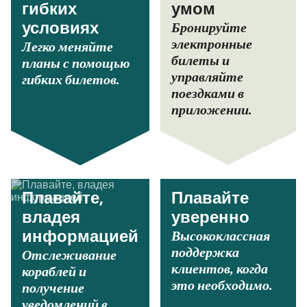
гибких
умом
Бронируйте
условиях
электронные
Легко меняйте
билеты и
планы с помощью
управляйте
гибких билетов.
поездками в
приложении.
Плавайте,
Плавайте
владея
уверенно
Высококлассная
информацией
поддержка
Отслеживание
клиентов, когда
кораблей и
это необходимо.
получение
уведомлений в