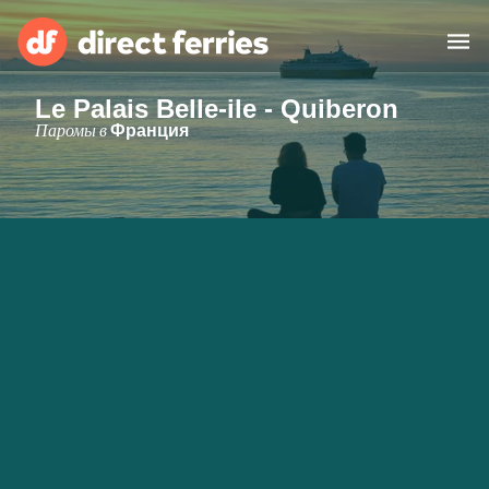
Le Palais Belle-ile - Quiberon
Операторы
Паромы в
Франция
Страны
Предлагает
Паромные билеты
Маршруты и порты
Грузоперевозки
Паромы
Россия
Размещение
Личный кабинет
United States
Suisse (FR)