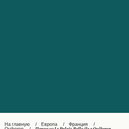
Обслуживание клиентов
Portugal
Catalan
대한민국
Suomi
Slovensko
Nederland
Česká republika
Australia
España
New Zealand
France
日本
Sverige
Ireland
Danmark
中国
Türkiye
العربية
UK
Österreich (DE)
Italia
Canada (FR)
На главную
Европа
Франция
Quiberon