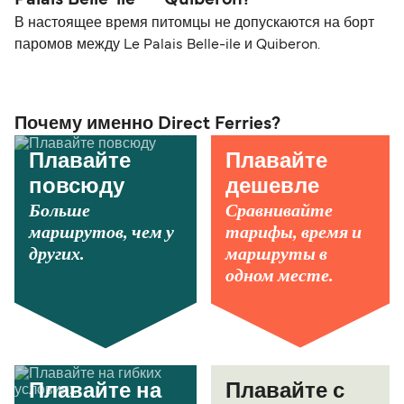
В настоящее время питомцы не допускаются на борт
паромов между Le Palais Belle-ile и Quiberon.
Почему именно Direct Ferries?
Плавайте
Плавайте
повсюду
дешевле
Больше
Сравнивайте
маршрутов, чем у
тарифы, время и
других.
маршруты в
одном месте.
Плавайте на
Плавайте с