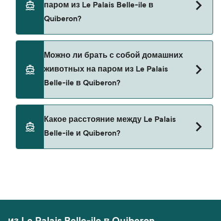
паром из Le Palais Belle-ile в
Breizhgo Oceane
Quiberon?
В настоящее время автомобили не разрешены
Можно ли брать с собой домашних
на паромах из Le Palais Belle-ile в Quiberon.
животных на паром из Le Palais
Belle-ile в Quiberon?
В настоящее время домашних животных нельзя
Какое расстояние между Le Palais
брать на паромы между Le Palais Belle-ile и
Belle-ile и Quiberon?
Quiberon.
Расстояние от Le Palais Belle-ile до Quiberon
составляет 8 морских миль.