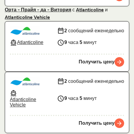
с
и
Орта - Прайя - да - Витория
Atlanticoline
Atlanticoline Vehicle
2
сообщений еженедельно
Atlanticoline
9
часа
5
минут
Получить цену
2
сообщений еженедельно
9
часа
5
минут
Atlanticoline
Vehicle
Получить цену