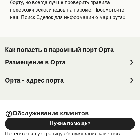
борту, но всегда лучше проверить правила
перевозки велосипедов на пароме. Просмотрите
наш Поиск Сделок для информации о маршрутах.
Как попасть в паромный порт Орта
Размещение в Орта
Если вы планируете провести ночь в порту Орта или
его окрестностях перед или после вашей поездки, или
Орта - адрес порта
если вы ищете вариант проживания на весь период
Terminal Maritimo de Passageiros, Av. 25 de Abril, 9900-
поездки, пожалуйста, зайдите на нашу страницу
114 Horta
, где вы найдете самый широкий
Размещение в Орта
выбор и самые выгодные цены.
Обслуживание клиентов
Нужна помощь?
Посетите нашу страницу обслуживания клиентов,