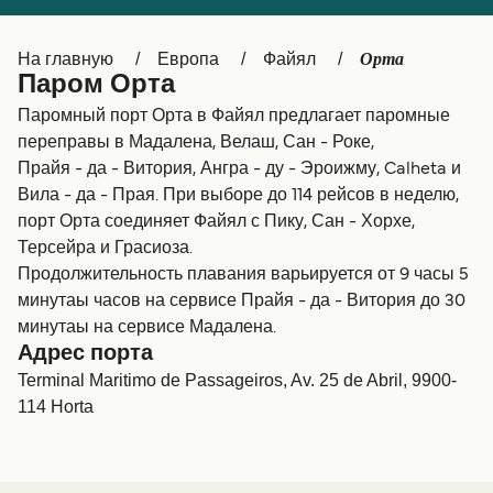
Canada
België (NL)
Орта
На главную
Европа
Файял
Ελλάδα
Belgique (FR)
Паром Орта
Polska
Deutschland
Паромный порт Орта в Файял предлагает паромные
переправы в Мадалена, Велаш, Сан - Роке,
Schweiz (DE)
Norge
Прайя - да - Витория, Ангра - ду - Эроижму, Calheta и
Вила - да - Прая. При выборе до 114 рейсов в неделю,
Україна
Indonesia
порт Орта соединяет Файял с Пику, Сан - Хорхе,
المغرب
Maroc (FR)
Терсейра и Грасиоза.
Продолжительность плавания варьируется от 9 часы 5
минутаы часов на сервисе Прайя - да - Витория до 30
минутаы на сервисе Мадалена.
Адрес порта
Terminal Maritimo de Passageiros, Av. 25 de Abril, 9900-
114 Horta