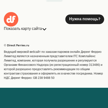
Нужна помощь?
Показать карту сайта
Паромы
Бронирования
Страны
Размещение
© Direct Ferries.ru
Обслуживание клиентов
Паромы
Ведущий мировой вебсайт по заказам паромов онлайн Директ Ферриз
Операторы
Грузоперевозки
Лимитед является назначенным представителем ITC Комплайенс
Лимитед, компании, которая получила разрешение и регулируется
Маршруты и порты
Органами Финансового Надзора (их регистрационный номер 313486) и
Special Offers
которой разрешено предоставлять рекоммендации по общим
Предлагает
контрактам страхования и оформлять их в качестве посредника. Номер
НДС Директ Ферриз: GB 238 9488 50
Паромные билеты
Счёт
Помощь и поддержка
Управление бронированием
Справка
Подтверждение