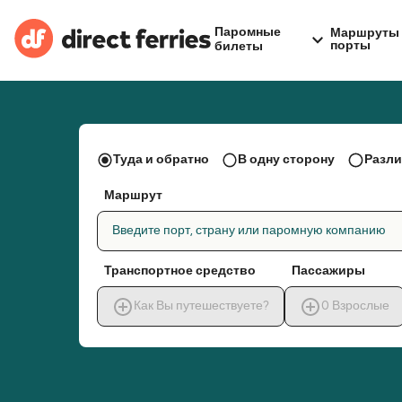
Паромные
Маршруты 
порты
билеты
Туда и обратно
В одну сторону
Разли
Маршрут
Введите порт, страну или паромную компанию
Транспортное средство
Пассажиры
Как Вы путешествуете?
0
Взрослые