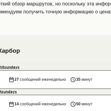
ткий обзор маршрутов, но поскольку эта инфо
комендуем получить точную информацию о ценах
Харбор
hitsundays
s
27
сообщений еженедельно
35
минут
itsundays
s
14
сообщений еженедельно
50
минут