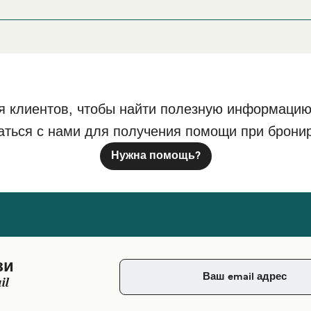
 - Харбор или его окрестностях перед или после вашей пое
нашу страницу
, где вы найде
Размещение в Шут - Харбор
я клиентов, чтобы найти полезную информацию
аться с нами для получения помощи при брони
Нужна помощь?
зи
il