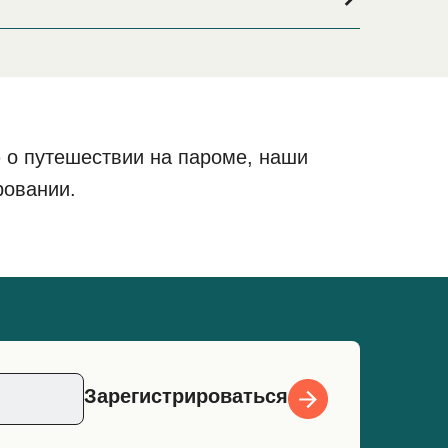
здки, или если вы ищете вариант проживания на
те самый широкий выбор и самые выгодные
 о путешествии на пароме, наши
ровании.
Зарегистрироваться