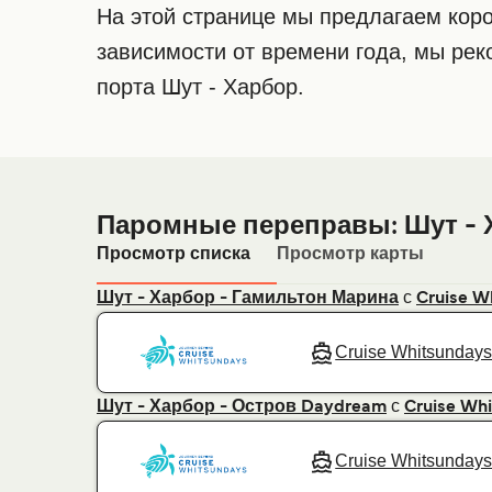
На этой странице мы предлагаем коро
зависимости от времени года, мы ре
порта Шут - Харбор.
Паромные переправы: Шут - 
Просмотр списка
Просмотр карты
с
Шут - Харбор - Гамильтон Марина
Cruise W
Cruise Whitsunday
с
Шут - Харбор - Остров Daydream
Cruise Wh
Cruise Whitsunday