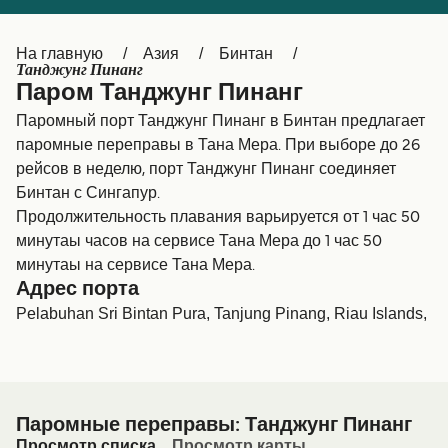
Canada
België (NL)
На главную
Азия
Бинтан
Ελλάδα
Belgique (FR)
Танджунг Пинанг
Паром Танджунг Пинанг
Polska
Deutschland
Паромный порт Танджунг Пинанг в Бинтан предлагает
Schweiz (DE)
Norge
паромные переправы в Тана Мера. При выборе до 26
рейсов в неделю, порт Танджунг Пинанг соединяет
Україна
Indonesia
Бинтан с Сингапур.
Продолжительность плавания варьируется от 1 час 50
المغرب
Maroc (FR)
минутаы часов на сервисе Тана Мера до 1 час 50
минутаы на сервисе Тана Мера.
Адрес порта
Pelabuhan Sri Bintan Pura, Tanjung Pinang, Riau Islands,
Паромные переправы: Танджунг Пинанг
Просмотр списка
Просмотр карты