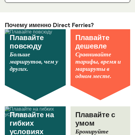
Почему именно Direct Ferries?
Плавайте
Плавайте
повсюду
дешевле
Больше
Сравнивайте
маршрутов, чем у
тарифы, время и
других.
маршруты в
одном месте.
Плавайте на
Плавайте с
гибких
умом
Бронируйте
условиях