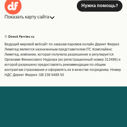
Нужна помощь?
Показать карту сайта
Паромы
Бронирования
Страны
Размещение
© Direct Ferries.ru
Обслуживание клиентов
Паромы
Ведущий мировой вебсайт по заказам паромов онлайн Директ Ферриз
Операторы
Грузоперевозки
Лимитед является назначенным представителем ITC Комплайенс
Лимитед, компании, которая получила разрешение и регулируется
Маршруты и порты
Органами Финансового Надзора (их регистрационный номер 313486) и
Special Offers
которой разрешено предоставлять рекоммендации по общим
Предлагает
контрактам страхования и оформлять их в качестве посредника. Номер
НДС Директ Ферриз: GB 238 9488 50
Паромные билеты
Счёт
Помощь и поддержка
Управление бронированием
Справка
Подтверждение
бронирования
О Direct Ferries
Работайте с нами