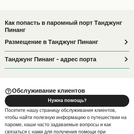
Как попасть в паромный порт Танджунг
Пинанг
Размещение в Танджунг Пинанг
Если вы планируете провести ночь в порту Танджунг
Пинанг или его окрестностях перед или после вашей
Танджунг Пинанг - адрес порта
поездки, или если вы ищете вариант проживания на
Pelabuhan Sri Bintan Pura, Tanjung Pinang, Riau Islands,
весь период поездки, пожалуйста, зайдите на нашу
страницу
, где вы
Размещение в Танджунг Пинанг
найдете самый широкий выбор и самые выгодные
Обслуживание клиентов
цены.
Нужна помощь?
Посетите нашу страницу обслуживания клиентов,
чтобы найти полезную информацию о путешествии на
пароме, наши часто задаваемые вопросы и как
связаться с нами для получения помощи при