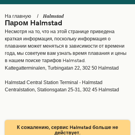
Canada
België (NL)
Halmstad
На главную
Ελλάδα
Belgique (FR)
Паром Halmstad
Polska
Deutschland
Несмотря на то, что на этой странице приведена
краткая информация, поскольку информация о
Schweiz (DE)
Norge
плавании может меняться в зависимости от времени
года, мы советуем вам узнать время плавания и цены
Україна
Indonesia
в нашем поиске тарифов Halmstad.
المغرب
Maroc (FR)
Kattegatterminalen, Turbingatan 22, 302 50 Halmstad
Halmstad Central Station Terminal - Halmstad
Centralstation, Stationsgatan 25-31, 302 45 Halmstad
К сожалению, сервис Halmstad больше не
действует.