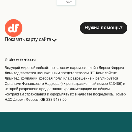
Нужна помощь?
Показать карту сайта
Паромы
Бронирования
Страны
Размещение
© Direct Ferries.ru
Обслуживание клиентов
Паромы
Ведущий мировой вебсайт по заказам паромов онлайн Директ Ферриз
Операторы
Грузоперевозки
Лимитед является назначенным представителем ITC Комплайенс
Лимитед, компании, которая получила разрешение и регулируется
Маршруты и порты
Органами Финансового Надзора (их регистрационный номер 313486) и
Special Offers
которой разрешено предоставлять рекоммендации по общим
Предлагает
контрактам страхования и оформлять их в качестве посредника. Номер
НДС Директ Ферриз: GB 238 9488 50
Паромные билеты
Счёт
Помощь и поддержка
Управление бронированием
Справка
Подтверждение