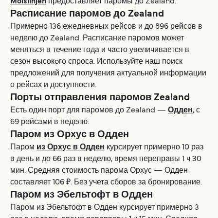
Molslinjen
предоставляет паромы до Zealand.
Расписание паромов до Zealand
Примерно 136 ежедневных рейсов и до 896 рейсов в
неделю до Zealand. Расписание паромов может
меняться в течение года и часто увеличивается в
сезон высокoго спроса. Используйте наш поиск
предложений для получения актуальной информации
о рейсах и доступности.
Порты отправления паромов Zealand
Есть один порт для паромов до Zealand —
Одден
, с
69 рейсами в неделю.
Паром из Орхус в Одден
Паром
из Орхус в Одден
курсирует примерно 10 раз
в день и до 66 раз в неделю, время переправы 1 ч 30
мин. Средняя стоимость парома Орхус — Одден
составляет 106 ₽. Без учета сборов за бронирование.
Паром из Эбельтофт в Одден
Паром из Эбельтофт в Одден курсирует примерно 3