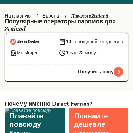
Canada
België (NL)
Паромы в Zealand
На главную
Европа
Ελλάδα
Belgique (FR)
Популярные операторы паромов для
Zealand
Polska
Deutschland
10
сообщений ежедневно
Schweiz (DE)
Norge
Molslinjen
1
час
22
минут
Україна
Indonesia
المغرب
Maroc (FR)
Получить цену
Почему именно Direct Ferries?
Плавайте
Плавайте
повсюду
дешевле
Больше
Сравнивайте