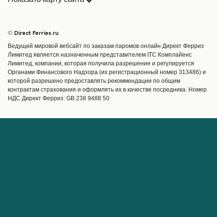
Паромы
Бронирования
Страны
Размещение
© Direct Ferries.ru
Обслуживание клиентов
Паромы
Ведущий мировой вебсайт по заказам паромов онлайн Директ Ферриз
Операторы
Грузоперевозки
Лимитед является назначенным представителем ITC Комплайенс
Лимитед, компании, которая получила разрешение и регулируется
Маршруты и порты
Органами Финансового Надзора (их регистрационный номер 313486) и
Special Offers
которой разрешено предоставлять рекоммендации по общим
Предлагает
контрактам страхования и оформлять их в качестве посредника. Номер
НДС Директ Ферриз: GB 238 9488 50
Паромные билеты
Счёт
Помощь и поддержка
Управление бронированием
Справка
Подтверждение
бронирования
О Direct Ferries
Работайте с нами
Международные сайты
Паромы для турагентов с
О нас
Direct Ferries