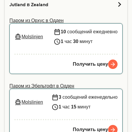
Jutland в Zealand
вами рейс. Для получения дополнительной
информации или если вы путешествуете с
Паром из Орхус в Одден
животным-помощником, мы рекомендуем
напрямую связаться с нашей службой
10
сообщений ежедневно
Molslinjen
поддержки клиентов.
1
час
30
минут
Получить цену
Паром из Эбельтофт в Одден
3
сообщений еженедельно
Molslinjen
1
час
15
минут
Получить цену