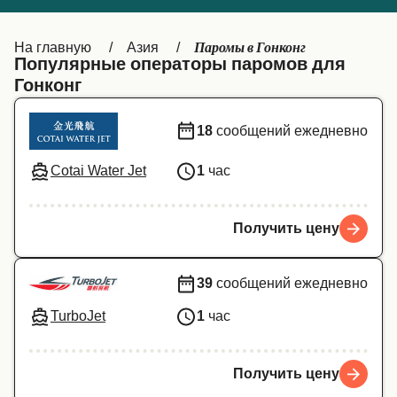
Canada
België (NL)
Паромы в Гонконг
На главную
Азия
Ελλάδα
Belgique (FR)
Популярные операторы паромов для
Гонконг
Polska
Deutschland
Schweiz (DE)
Norge
18
сообщений ежедневно
Україна
Indonesia
Cotai Water Jet
1
час
المغرب
Maroc (FR)
Получить цену
39
сообщений ежедневно
TurboJet
1
час
Получить цену