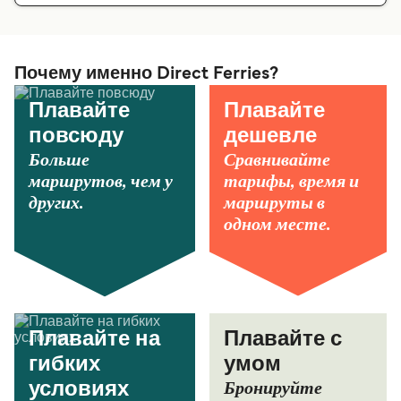
Почему именно Direct Ferries?
Плавайте
Плавайте
повсюду
дешевле
Больше
Сравнивайте
маршрутов, чем у
тарифы, время и
других.
маршруты в
одном месте.
Плавайте на
Плавайте с
гибких
умом
Бронируйте
условиях