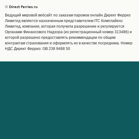
Страны
Размещение
© Direct Ferries.ru
Обслуживание клиентов
Паромы
Ведущий мировой вебсайт по заказам паромов онлайн Директ Ферриз
Операторы
Грузоперевозки
Лимитед является назначенным представителем ITC Комплайенс
Лимитед, компании, которая получила разрешение и регулируется
Маршруты и порты
Органами Финансового Надзора (их регистрационный номер 313486) и
Special Offers
которой разрешено предоставлять рекоммендации по общим
Предлагает
контрактам страхования и оформлять их в качестве посредника. Номер
НДС Директ Ферриз: GB 238 9488 50
Паромные билеты
Счёт
Помощь и поддержка
Управление бронированием
Справка
Подтверждение
бронирования
О Direct Ferries
Работайте с нами
Международные сайты
Паромы для турагентов с
О нас
Direct Ferries
Партнёрская программа
Direct Ferries