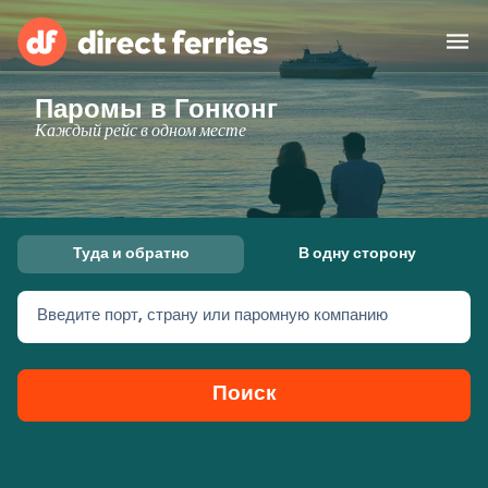
Паромы в Гонконг
Операторы
Каждый рейс в одном месте
Страны
Предлагает
Туда и обратно
В одну сторону
Паромные билеты
Введите порт, страну или паромную компанию
Маршруты и порты
Грузоперевозки
Паромы
Поиск
Россия
Размещение
Личный кабинет
United States
Suisse (FR)