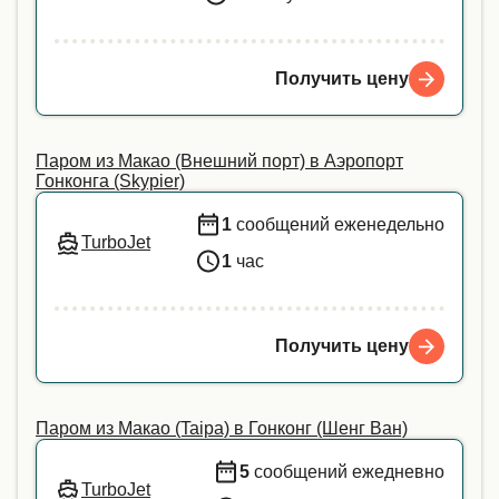
Получить цену
Паром из Макао (Внешний порт) в Аэропорт
Гонконга (Skypier)
1
сообщений еженедельно
TurboJet
1
час
Получить цену
Паром из Макао (Taipa) в Гонконг (Шенг Ван)
5
сообщений ежедневно
TurboJet