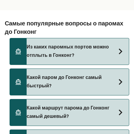
Самые популярные вопросы о паромах
до Гонконг
Из каких паромных портов можно
отплыть в Гонконг?
Паромы до Гонконг отправляются из:
Какой паром до Гонконг самый
Макао (Taipa)
быстрый?
Макао (Внешний порт)
Самый быстрый паром до Гонконг следует по
Zhuhai
Какой маршрут парома до Гонконг
маршруту из Макао (Внешний порт) в Гонконг
самый дешевый?
(Шенг Ван) со временем переправы примерно
55 мин.