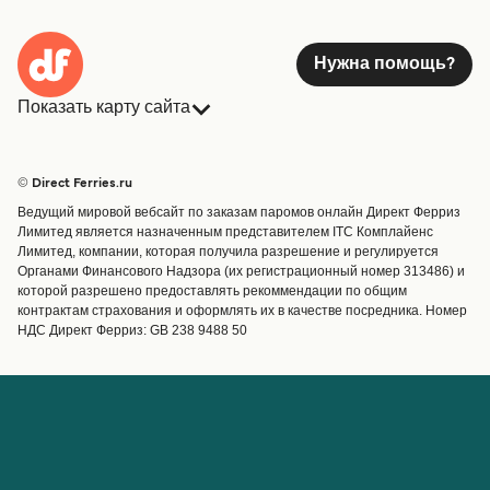
Нужна помощь?
Показать карту сайта
Паромы
Бронирования
Страны
Размещение
© Direct Ferries.ru
Обслуживание клиентов
Паромы
Ведущий мировой вебсайт по заказам паромов онлайн Директ Ферриз
Операторы
Грузоперевозки
Лимитед является назначенным представителем ITC Комплайенс
Лимитед, компании, которая получила разрешение и регулируется
Маршруты и порты
Органами Финансового Надзора (их регистрационный номер 313486) и
Special Offers
которой разрешено предоставлять рекоммендации по общим
Предлагает
контрактам страхования и оформлять их в качестве посредника. Номер
НДС Директ Ферриз: GB 238 9488 50
Паромные билеты
Счёт
Помощь и поддержка
Управление бронированием
Справка
Подтверждение
бронирования