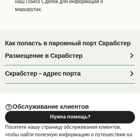
наш Поиск Сделок для информации о
маршрутах.
Как попасть в паромный порт Скрабстер
Размещение в Скрабстер
Если вы планируете провести ночь в порту Скрабстер
или его окрестностях перед или после вашей поездки,
Скрабстер - адрес порта
или если вы ищете вариант проживания на весь
Queen Elizabeth Pier, Scrabster, Caithness, KW14 7UT
период поездки, пожалуйста, зайдите на нашу
страницу
, где вы найдете
Размещение в Скрабстер
самый широкий выбор и самые выгодные цены.
Обслуживание клиентов
Нужна помощь?
Посетите нашу страницу обслуживания клиентов,
чтобы найти полезную информацию о путешествии на