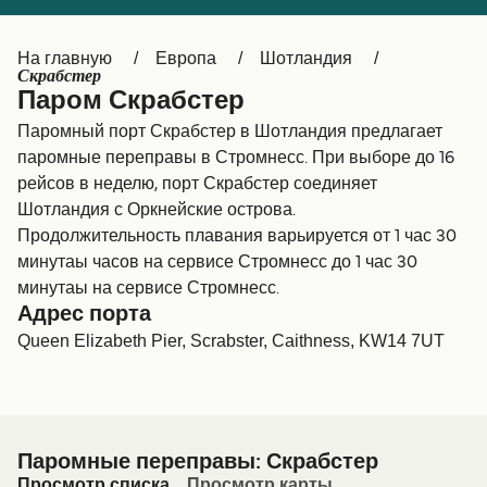
Canada
België (NL)
На главную
Европа
Шотландия
Ελλάδα
Belgique (FR)
Скрабстер
Паром Скрабстер
Polska
Deutschland
Паромный порт Скрабстер в Шотландия предлагает
Schweiz (DE)
Norge
паромные переправы в Стромнесс. При выборе до 16
рейсов в неделю, порт Скрабстер соединяет
Україна
Indonesia
Шотландия с Оркнейские острова.
Продолжительность плавания варьируется от 1 час 30
المغرب
Maroc (FR)
минутаы часов на сервисе Стромнесс до 1 час 30
минутаы на сервисе Стромнесс.
Адрес порта
Queen Elizabeth Pier, Scrabster, Caithness, KW14 7UT
Паромные переправы: Скрабстер
Просмотр списка
Просмотр карты