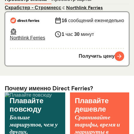
с
Скрабстер - Стромнесс
Northlink Ferries
16
сообщений еженедельно
1
час
30
минут
Northlink Ferries
Получить цену
Почему именно Direct Ferries?
Плавайте
Плавайте
повсюду
дешевле
Больше
Сравнивайте
маршрутов, чем у
тарифы, время и
других.
маршруты в