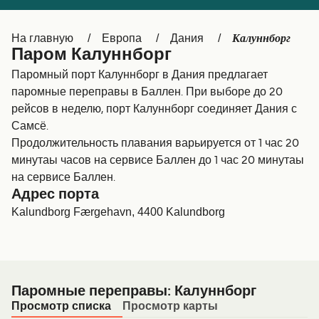
Canada
België (NL)
Калуннборг
На главную
Европа
Дания
Ελλάδα
Belgique (FR)
Паром Калуннборг
Polska
Deutschland
Паромный порт Калуннборг в Дания предлагает
паромные переправы в Баллен. При выборе до 20
Schweiz (DE)
Norge
рейсов в неделю, порт Калуннборг соединяет Дания с
Самсё.
Україна
Indonesia
Продолжительность плавания варьируется от 1 час 20
المغرب
Maroc (FR)
минутаы часов на сервисе Баллен до 1 час 20 минутаы
на сервисе Баллен.
Адрес порта
Kalundborg Færgehavn, 4400 Kalundborg
Паромные переправы: Калуннборг
Просмотр списка
Просмотр карты