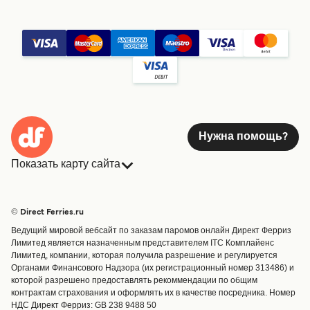
Нужна помощь?
Показать карту сайта
Паромы
Бронирования
Страны
Размещение
© Direct Ferries.ru
Обслуживание клиентов
Паромы
Ведущий мировой вебсайт по заказам паромов онлайн Директ Ферриз
Операторы
Грузоперевозки
Лимитед является назначенным представителем ITC Комплайенс
Лимитед, компании, которая получила разрешение и регулируется
Маршруты и порты
Органами Финансового Надзора (их регистрационный номер 313486) и
Special Offers
которой разрешено предоставлять рекоммендации по общим
Предлагает
контрактам страхования и оформлять их в качестве посредника. Номер
НДС Директ Ферриз: GB 238 9488 50
Паромные билеты