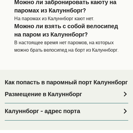
Можно ли забронировать каюту на
паромах из Калуннборг?
На паромах из Калуннборг кают нет.
Можно ли взять с собой велосипед
на паром из Калуннборг?
В настоящее время нет паромов, на которых
можно брать велосипед на борт из Калуннборг.
Как попасть в паромный порт Калуннборг
Размещение в Калуннборг
Если вы планируете провести ночь в порту Калуннборг
или его окрестностях перед или после вашей поездки,
Калуннборг - адрес порта
или если вы ищете вариант проживания на весь
Kalundborg Færgehavn, 4400 Kalundborg
период поездки, пожалуйста, зайдите на нашу
страницу
, где вы найдете
Размещение в Калуннборг