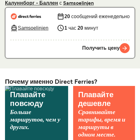
с
Калуннборг - Баллен
Samsoelinjen
20
сообщений еженедельно
Samsoelinjen
1
час
20
минут
Получить цену
Почему именно Direct Ferries?
Плавайте
Плавайте
повсюду
дешевле
Больше
Сравнивайте
маршрутов, чем у
тарифы, время и
других.
маршруты в
одном месте.