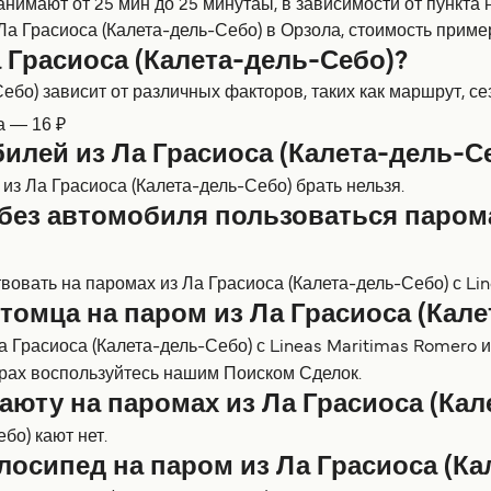
анимают от 25 мин до 25 минутаы, в зависимости от пункт
Ла Грасиоса (Калета-дель-Себо) в Орзола, стоимость приме
 Грасиоса (Калета-дель-Себо)?
бо) зависит от различных факторов, таких как маршрут, сез
а — 16 ₽
илей из Ла Грасиоса (Калета-дель-С
з Ла Грасиоса (Калета-дель-Себо) брать нельзя.
без автомобиля пользоваться парома
вать на паромах из Ла Грасиоса (Калета-дель-Себо) с Line
томца на паром из Ла Грасиоса (Кал
Грасиоса (Калета-дель-Себо) с Lineas Maritimas Romero и 
рах воспользуйтесь нашим Поиском Сделок.
юту на паромах из Ла Грасиоса (Кал
бо) кают нет.
лосипед на паром из Ла Грасиоса (Ка