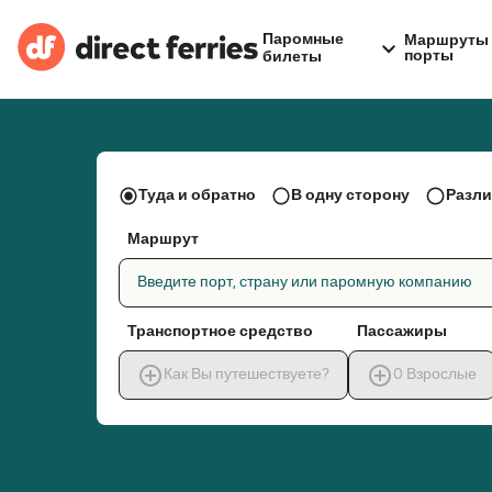
Паромные
Маршруты 
порты
билеты
Туда и обратно
В одну сторону
Разли
Маршрут
Введите порт, страну или паромную компанию
Транспортное средство
Пассажиры
Как Вы путешествуете?
0
Взрослые