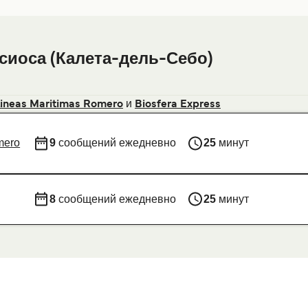
сиоса (Калета-дель-Себо)
и
ineas Maritimas Romero
Biosfera Express
mero
9
сообщений ежедневно
25
минут
8
сообщений ежедневно
25
минут