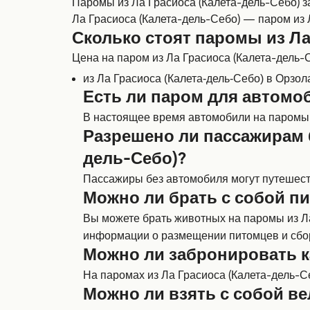
Паромы из Ла Грасиоса (Калета-дель-Себо) з
Ла Грасиоса (Калета-дель-Себо) — паром из 
Сколько стоят паромы из Ла
Цена на паром из Ла Грасиоса (Калета-дель-Се
из Ла Грасиоса (Калета-дель-Себо) в Орзол
Есть ли паром для автомоб
В настоящее время автомобили на паромы и
Разрешено ли пассажирам 
дель-Себо)?
Пассажиры без автомобиля могут путешество
Можно ли брать с собой пи
Вы можете брать животных на паромы из Ла 
информации о размещении питомцев и сбо
Можно ли забронировать ка
На паромах из Ла Грасиоса (Калета-дель-Се
Можно ли взять с собой ве