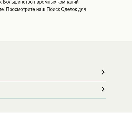
ero. Большинство паромных компаний
ме. Просмотрите наш Поиск Сделок для
и после вашей поездки, или если вы ищете
, где вы найдете
асиоса (Калета-дель-Себо)