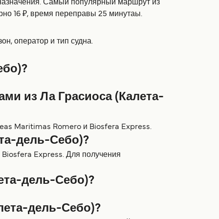
а назначения. Самый популярный маршрут из
рно 16 ₽, время переправы 25 минутаы.
он, оператор и тип судна.
ебо)?
ми из Ла Грасиоса (Калета-
as Maritimas Romero и Biosfera Express.
ета-дель-Себо)?
Biosfera Express. Для получения
ета-дель-Себо)?
лета-дель-Себо)?