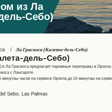
ом из Ла
-дель-Себо)
са
Ла Грасиоса (Калета-дель-Себо)
алета-дель-Себо)
 в Ла Грасиоса предлагает паромные переправы в Орзола. 
иоса с Лансароте.
 минутаы часов на сервисе Орзола до 25 минутаы на серви
 del Sebo, Las Palmas