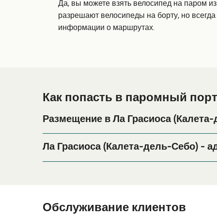
Да, вы можете взять велосипед на паром и
разрешают велосипеды на борту, но всегд
информации о маршрутах.
Как попасть в паромный порт
Размещение в Ла Грасиоса (Калета-
Если вы планируете провести ночь в порту Ла Г
вариант проживания на весь период поездки, п
Ла Грасиоса (Калета-дель-Себо) - а
самый широкий выбор и самые выгодные цены
Av. Virgen del Mar, 119A, 35540 Caleta del Sebo,
Обслуживание клиентов