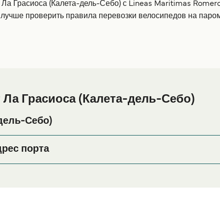
з Ла Грасиоса (Калета-дель-Себо) с Lineas Maritimas Rom
а лучше проверить правила перевозки велосипедов на паро
 Ла Грасиоса (Калета-дель-Себо)
дель-Себо)
расиоса (Калета-дель-Себо) или его окрестностях перед ил
ожалуйста, зайдите на нашу страницу
Размещение в Ла Гр
дрес порта
.
 Las Palmas