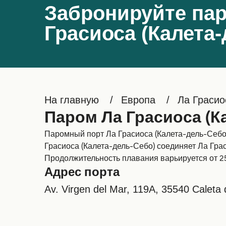
Забронируйте пар
Грасиоса (Калета
На главную
Европа
Ла Грасио
Паром Ла Грасиоса (К
Паромный порт Ла Грасиоса (Калета-дель-Себо)
Грасиоса (Калета-дель-Себо) соединяет Ла Грас
Продолжительность плавания варьируется от 25
Адрес порта
Av. Virgen del Mar, 119A, 35540 Caleta