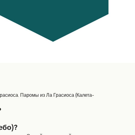
расиоса. Паромы из Ла Грасиоса (Калета-
?
ебо)?