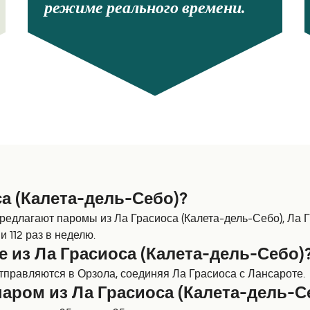
режиме реального времени.
са (Калета-дель-Себо)?
редлагают паромы из Ла Грасиоса (Калета-дель-Себо), Ла Г
и 112 раз в неделю.
е из Ла Грасиоса (Калета-дель-Себо)
тправляются в Орзола, соединяя Ла Грасиоса с Лансароте.
аром из Ла Грасиоса (Калета-дель-С