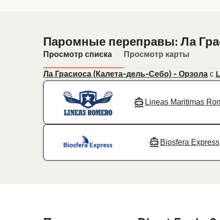
Паромные переправы: Ла Гра
Просмотр списка
Просмотр карты
с
Ла Грасиоса (Калета-дель-Себо) - Орзола
L
Lineas Maritimas Ro
Biosfera Express