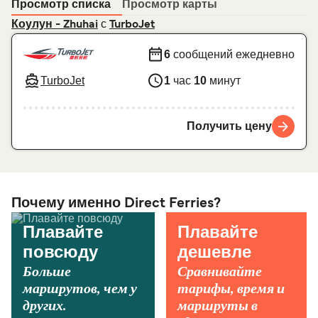
Просмотр списка
Просмотр карты
с
Коулун - Zhuhai
TurboJet
6
сообщений ежедневно
TurboJet
1
час
10
минут
Получить цену
Почему именно Direct Ferries?
Плавайте
Плавайте
повсюду
дешевле
Больше
Сравнивайте
маршрутов, чем у
тарифы, время и
других.
маршруты в