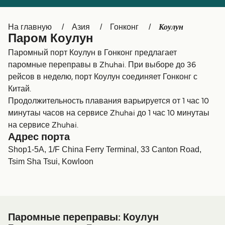
Canada
België (NL)
Коулун
На главную
Азия
Гонконг
Ελλάδα
Belgique (FR)
Паром Коулун
Polska
Deutschland
Паромный порт Коулун в Гонконг предлагает
паромные переправы в Zhuhai. При выборе до 36
Schweiz (DE)
Norge
рейсов в неделю, порт Коулун соединяет Гонконг с
Китай.
Україна
Indonesia
Продолжительность плавания варьируется от 1 час 10
المغرب
Maroc (FR)
минутаы часов на сервисе Zhuhai до 1 час 10 минутаы
на сервисе Zhuhai.
Адрес порта
Shop1-5A, 1/F China Ferry Terminal, 33 Canton Road,
Tsim Sha Tsui, Kowloon
Паромные переправы: Коулун