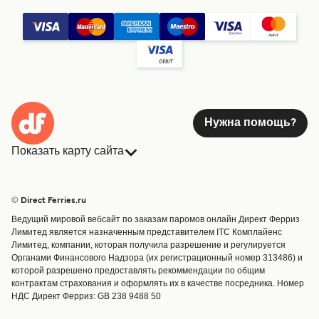
Нужна помощь?
Показать карту сайта
Паромы
Бронирования
Страны
Размещение
© Direct Ferries.ru
Обслуживание клиентов
Паромы
Ведущий мировой вебсайт по заказам паромов онлайн Директ Ферриз
Операторы
Грузоперевозки
Лимитед является назначенным представителем ITC Комплайенс
Лимитед, компании, которая получила разрешение и регулируется
Маршруты и порты
Органами Финансового Надзора (их регистрационный номер 313486) и
Special Offers
которой разрешено предоставлять рекоммендации по общим
Предлагает
контрактам страхования и оформлять их в качестве посредника. Номер
НДС Директ Ферриз: GB 238 9488 50
Паромные билеты