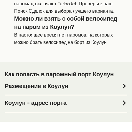
паромах, включают TurboJet. Проверьте наш
Поиск Сделок для выбора лучшего варианта.
Можно ли взять с собой велосипед
на паром из Коулун?
В настоящее время нет паромов, на которых
можно брать велосипед на борт из Коулун.
Как попасть в паромный порт Коулун
Размещение в Коулун
Если вы планируете провести ночь в порту Коулун или
его окрестностях перед или после вашей поездки, или
Коулун - адрес порта
если вы ищете вариант проживания на весь период
Shop1-5A, 1/F China Ferry Terminal, 33 Canton Road,
поездки, пожалуйста, зайдите на нашу страницу
Tsim Sha Tsui, Kowloon
, где вы найдете самый
Размещение в Коулун
широкий выбор и самые выгодные цены.