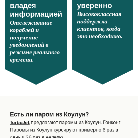
владея
уверенно
Высококлассная
информацией
поддержка
Отслеживание
клиентов, когда
кораблей и
это необходимо.
получение
уведомлений в
режиме реального
времени.
Есть ли паром из Коулун?
TurboJet
предлагают паромы из Коулун, Гонконг.
Паромы из Коулун курсируют примерно 6 раз в
день и 36 раз в неделю.