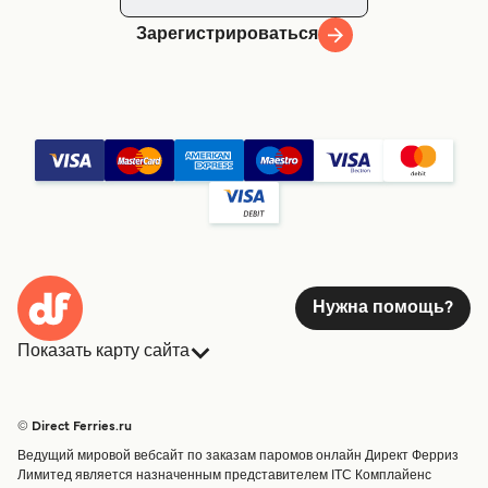
Зарегистрироваться
Нужна помощь?
Показать карту сайта
Паромы
Бронирования
Страны
Размещение
© Direct Ferries.ru
Обслуживание клиентов
Паромы
Ведущий мировой вебсайт по заказам паромов онлайн Директ Ферриз
Операторы
Грузоперевозки
Лимитед является назначенным представителем ITC Комплайенс