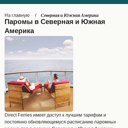
Italia
Canada (FR)
Северная и Южная Америка
На главную
België (NL)
Canada
Паромы в Северная и Южная
Америка
Ελλάδα
Belgique (FR)
Polska
Deutschland
Schweiz (DE)
Norge
Україна
Indonesia
المغرب
Maroc (FR)
Direct Ferries имеет доступ к лучшим тарифам и
постоянно обновляющемуся расписанию паромных