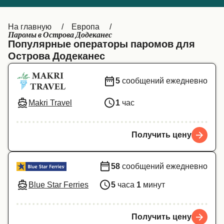
Canada
België (NL)
На главную
Европа
Ελλάδα
Belgique (FR)
Паромы в Острова Додеканес
Популярные операторы паромов для
Polska
Deutschland
Острова Додеканес
Schweiz (DE)
Norge
5
сообщений ежедневно
Україна
Indonesia
Makri Travel
1
час
المغرب
Maroc (FR)
Получить цену
58
сообщений ежедневно
Blue Star Ferries
5
часа
1
минут
Получить цену