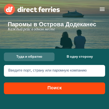
Паромы в Острова Додеканес
Операторы
Каждый рейс в одном месте
Страны
Предлагает
Туда и обратно
В одну сторону
Паромные билеты
Введите порт, страну или паромную компанию
Маршруты и порты
Грузоперевозки
Паромы
Поиск
Россия
Размещение
Личный кабинет
United States
Suisse (FR)