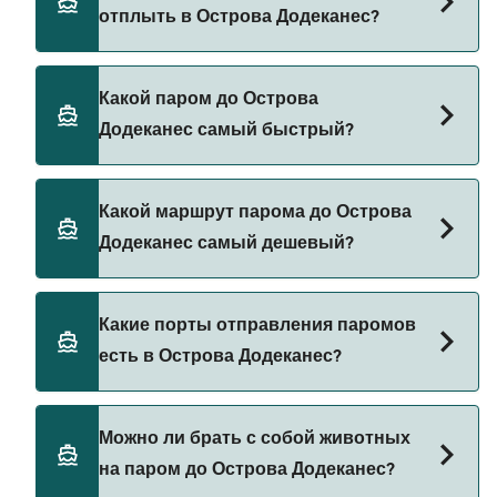
отплыть в Острова Додеканес?
Паромы до Острова Додеканес отправляются
Какой паром до Острова
из:
Додеканес самый быстрый?
Бодрум
Родос
Самый быстрый паром до Острова Додеканес
Какой маршрут парома до Острова
следует по маршруту из Pserimos в Mastichari
Сими
Додеканес самый дешевый?
(Kos) со временем переправы примерно 20 мин.
Mastichari (Kos)
Самый дешевый паром до Острова Додеканес
Калимнос
Какие порты отправления паромов
стоит 2₽ на пароме из Mastichari (Kos) в
есть в Острова Додеканес?
Санторини (Тира)
Pserimos. Цена не включает сборы за
бронирование.
Кос
Порты отправления паромов в Острова
Можно ли брать с собой животных
Нисирос
Додеканес:
на паром до Острова Додеканес?
Кастелоризо