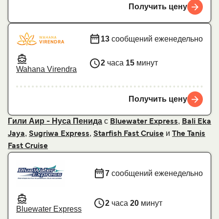
Получить цену
13
сообщений еженедельно
2
часа
15
минут
Wahana Virendra
Получить цену
с
,
Гили Аир - Нуса Пенида
Bluewater Express
Bali Eka
,
,
и
Jaya
Sugriwa Express
Starfish Fast Cruise
The Tanis
Fast Cruise
7
сообщений еженедельно
2
часа
20
минут
Bluewater Express