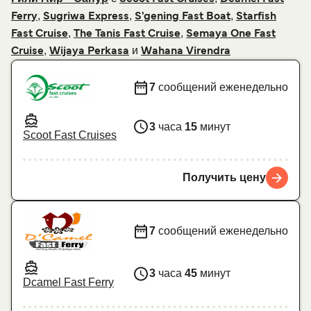
,
,
,
Ferry
Sugriwa Express
S'gening Fast Boat
Starfish
,
,
Fast Cruise
The Tanis Fast Cruise
Semaya One Fast
,
и
Cruise
Wijaya Perkasa
Wahana Virendra
7
сообщений еженедельно
3
часа
15
минут
Scoot Fast Cruises
Получить цену
7
сообщений еженедельно
3
часа
45
минут
Dcamel Fast Ferry