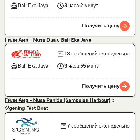
Bali Eka Jaya
3
часа
2
минут
Получить цену
с
Гили Аир - Nusa Dua
Bali Eka Jaya
13
сообщений еженедельно
Bali Eka Jaya
3
часа
55
минут
Получить цену
с
Гили Аир - Nusa Penida (Sampalan Harbour)
S'gening Fast Boat
7
сообщений еженедельно