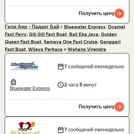
Получить цену
с
,
Гили Аир - Паданг Бай
Bluewater Express
Dcamel
,
,
,
Fast Ferry
Gili Gili Fast Boat
Bali Eka Jaya
Golden
,
,
Queen Fast Boat
Semaya One Fast Cruise
Ganggari
,
и
Fast Boat
Wijaya Perkasa
Wahana Virendra
7
сообщений еженедельно
2
часа
5
минут
Bluewater Express
Получить цену
7
сообщений еженедельно