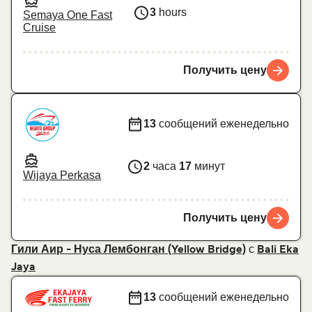
3
hours
Semaya One Fast
Cruise
Получить цену
13
сообщений еженедельно
2
часа
17
минут
Wijaya Perkasa
Получить цену
с
Гили Аир - Нуса Лембонган (Yellow Bridge)
Bali Eka
Jaya
13
сообщений еженедельно