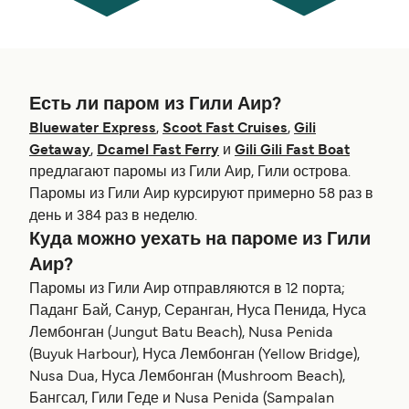
Есть ли паром из Гили Аир?
Bluewater Express
,
Scoot Fast Cruises
,
Gili
Getaway
,
Dcamel Fast Ferry
и
Gili Gili Fast Boat
предлагают паромы из Гили Аир, Гили острова.
Паромы из Гили Аир курсируют примерно 58 раз в
день и 384 раз в неделю.
Куда можно уехать на пароме из Гили
Аир?
Паромы из Гили Аир отправляются в 12 порта;
Паданг Бай, Санур, Серанган, Нуса Пенида, Нуса
Лембонган (Jungut Batu Beach), Nusa Penida
(Buyuk Harbour), Нуса Лембонган (Yellow Bridge),
Nusa Dua, Нуса Лембонган (Mushroom Beach),
Бангсал, Гили Геде и Nusa Penida (Sampalan