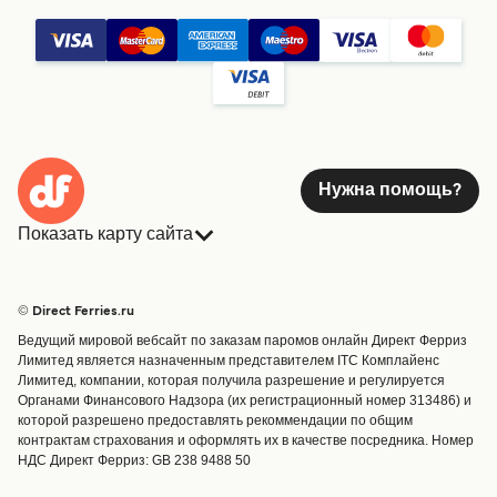
Нужна помощь?
Показать карту сайта
Паромы
Бронирования
Страны
Размещение
© Direct Ferries.ru
Обслуживание клиентов
Паромы
Ведущий мировой вебсайт по заказам паромов онлайн Директ Ферриз
Операторы
Грузоперевозки
Лимитед является назначенным представителем ITC Комплайенс
Лимитед, компании, которая получила разрешение и регулируется
Маршруты и порты
Органами Финансового Надзора (их регистрационный номер 313486) и
Special Offers
которой разрешено предоставлять рекоммендации по общим
Предлагает
контрактам страхования и оформлять их в качестве посредника. Номер
НДС Директ Ферриз: GB 238 9488 50
Паромные билеты