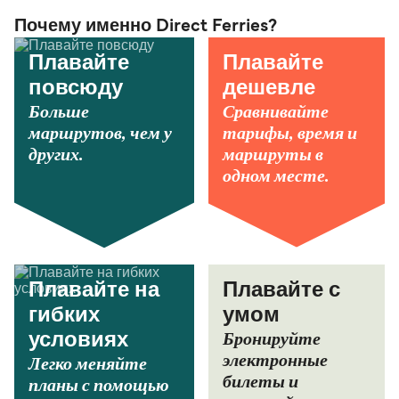
Почему именно Direct Ferries?
Плавайте
Плавайте
повсюду
дешевле
Больше
Сравнивайте
маршрутов, чем у
тарифы, время и
других.
маршруты в
одном месте.
Плавайте на
Плавайте с
гибких
умом
Бронируйте
условиях
электронные
Легко меняйте
билеты и
планы с помощью