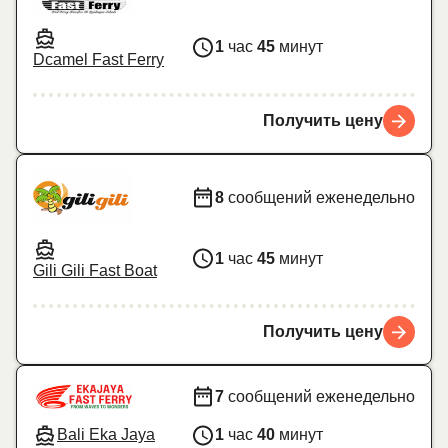
1
час
45
минут
Dcamel Fast Ferry
Получить цену
8
сообщений еженедельно
1
час
45
минут
Gili Gili Fast Boat
Получить цену
7
сообщений еженедельно
Bali Eka Jaya
1
час
40
минут