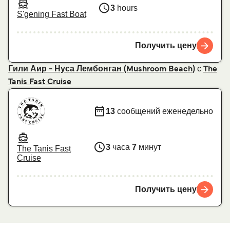
3
hours
S'gening Fast Boat
Получить цену
с
Гили Аир - Нуса Лембонган (Mushroom Beach)
The
Tanis Fast Cruise
13
сообщений еженедельно
3
часа
7
минут
The Tanis Fast
Cruise
Получить цену