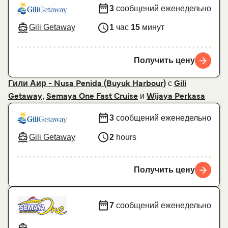
3
сообщений еженедельно
Gili Getaway
1
час
15
минут
Получить цену
с
Гили Аир - Nusa Penida (Buyuk Harbour)
Gili
,
и
Getaway
Semaya One Fast Cruise
Wijaya Perkasa
3
сообщений еженедельно
Gili Getaway
2
hours
Получить цену
7
сообщений еженедельно