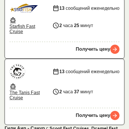
13
сообщений еженедельно
2
часа
25
минут
Starfish Fast
Cruise
Получить цену
13
сообщений еженедельно
2
часа
37
минут
The Tanis Fast
Cruise
Получить цену
с
,
Гили Аир - Санур
Scoot Fast Cruises
Dcamel Fast