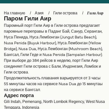
Canada
België (NL)
Гили Аир
На главную
Азия
Гили острова
Ελλάδα
Belgique (FR)
Паром Гили Аир
Polska
Deutschland
Паромный порт Гили Аир в Гили острова предлагает
паромные переправы в Паданг Бай, Санур, Серанган,
Schweiz (DE)
Norge
Нуса Пенида, Нуса Лембонган (Jungut Batu Beach),
Nusa Penida (Buyuk Harbour), Нуса Лембонган (Yellow
Україна
Indonesia
Bridge), Nusa Dua, Нуса Лембонган (Mushroom Beach),
المغرب
Maroc (FR)
Бангсал, Гили Геде и Nusa Penida (Sampalan Harbour).
При выборе до 384 рейсов в неделю, порт Гили Аир
соединяет Гили острова с Бали, Индонезия, Ломбок и
Гили острова.
Продолжительность плавания варьируется от 3 часы
55 минутаы часов на сервисе Nusa Dua до 15 минутаы
на сервисе Бангсал.
Адрес порта
Gili Indah, Pemenang, North Lombok Regency, West Nusa
Tenggara, Indonesia