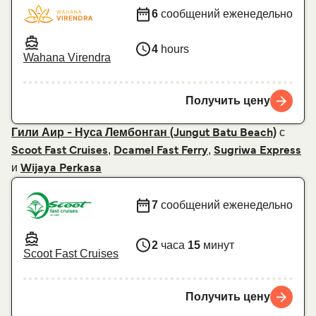
6
сообщений еженедельно
4
hours
Wahana Virendra
Получить цену
с
Гили Аир - Нуса Лембонган (Jungut Batu Beach)
,
,
Scoot Fast Cruises
Dcamel Fast Ferry
Sugriwa Express
и
Wijaya Perkasa
7
сообщений еженедельно
2
часа
15
минут
Scoot Fast Cruises
Получить цену