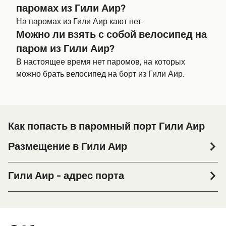
паромах из Гили Аир?
На паромах из Гили Аир кают нет.
Можно ли взять с собой велосипед на
паром из Гили Аир?
В настоящее время нет паромов, на которых
можно брать велосипед на борт из Гили Аир.
Как попасть в паромный порт Гили Аир
Размещение в Гили Аир
Если вы планируете провести ночь в порту Гили Аир
или его окрестностях перед или после вашей поездки,
Гили Аир - адрес порта
или если вы ищете вариант проживания на весь
Gili Indah, Pemenang, North Lombok Regency, West Nusa
период поездки, пожалуйста, зайдите на нашу
Tenggara, Indonesia
страницу
, где вы найдете
Размещение в Гили Аир
самый широкий выбор и самые выгодные цены.