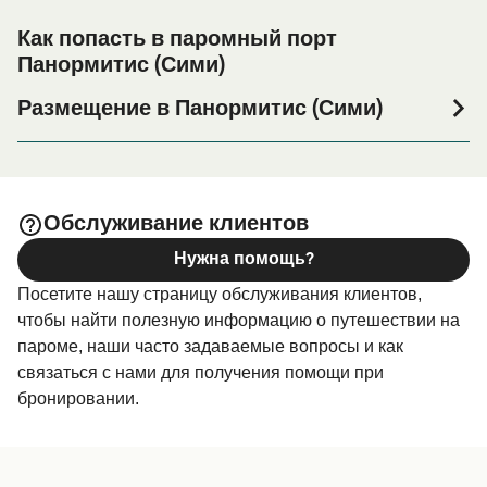
Как попасть в паромный порт
Панормитис (Сими)
Размещение в Панормитис (Сими)
Если вы планируете провести ночь в порту
Панормитис (Сими) или его окрестностях перед или
после вашей поездки, или если вы ищете вариант
проживания на весь период поездки, пожалуйста,
Обслуживание клиентов
зайдите на нашу страницу
Размещение в
Нужна помощь?
, где вы найдете самый широкий
Панормитис (Сими)
Посетите нашу страницу обслуживания клиентов,
выбор и самые выгодные цены.
чтобы найти полезную информацию о путешествии на
пароме, наши часто задаваемые вопросы и как
связаться с нами для получения помощи при
бронировании.