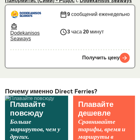
с
Панормитис (Сими) - Родос
Dodekanisos Seaways
9
сообщений еженедельно
3
часа
20
минут
Dodekanisos
Seaways
Получить цену
Почему именно Direct Ferries?
Плавайте
Плавайте
повсюду
дешевле
Больше
Сравнивайте
маршрутов, чем у
тарифы, время и
других.
маршруты в