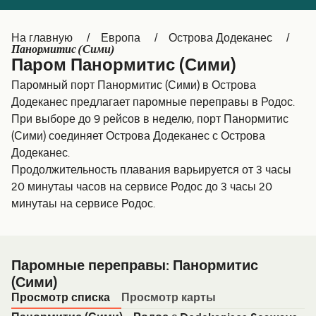
Canada
België (NL)
На главную
Европа
Острова Додеканес
Ελλάδα
Belgique (FR)
Панормитис (Сими)
Паром Панормитис (Сими)
Polska
Deutschland
Паромный порт Панормитис (Сими) в Острова
Schweiz (DE)
Norge
Додеканес предлагает паромные переправы в Родос.
При выборе до 9 рейсов в неделю, порт Панормитис
Україна
Indonesia
(Сими) соединяет Острова Додеканес с Острова
Додеканес.
المغرب
Maroc (FR)
Продолжительность плавания варьируется от 3 часы
20 минутаы часов на сервисе Родос до 3 часы 20
минутаы на сервисе Родос.
Паромные переправы: Панормитис
(Сими)
Просмотр списка
Просмотр карты