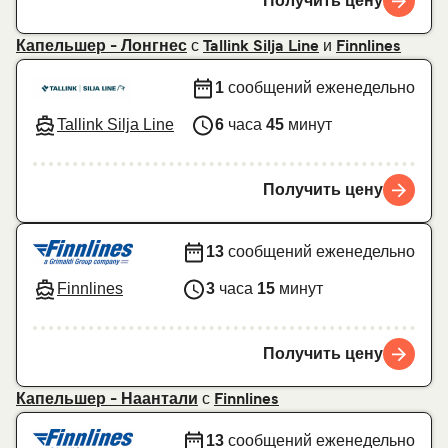
Получить цену
с
и
Капельшер - Лонгнес
Tallink Silja Line
Finnlines
1
сообщений еженедельно
Tallink Silja Line
6
часа
45
минут
Получить цену
13
сообщений еженедельно
Finnlines
3
часа
15
минут
Получить цену
с
Капельшер - Наантали
Finnlines
13
сообщений еженедельно