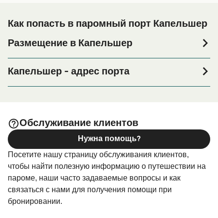
Как попасть в паромный порт Капельшер
Размещение в Капельшер
Если вы планируете провести ночь в порту Капельшер
или его окрестностях перед или после вашей поездки,
Капельшер - адрес порта
или если вы ищете вариант проживания на весь
Kapellskär Färjeterminal, Kapellskär 14, 760 15 Gräddö,
период поездки, пожалуйста, зайдите на нашу
Sweden
страницу
, где вы найдете
Размещение в Капельшер
самый широкий выбор и самые выгодные цены.
DFDS ferry Terminal - DFDS AB Kapellskärs hamn Västra
Обслуживание клиентов
Kapellskär 8 SE-76015 Gräddö
Нужна помощь?
Посетите нашу страницу обслуживания клиентов,
чтобы найти полезную информацию о путешествии на
пароме, наши часто задаваемые вопросы и как
связаться с нами для получения помощи при
бронировании.