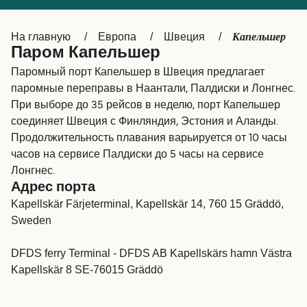
Canada
België (NL)
Капельшер
На главную
Европа
Швеция
Ελλάδα
Belgique (FR)
Паром Капельшер
Polska
Deutschland
Паромный порт Капельшер в Швеция предлагает
паромные переправы в Наантали, Палдиски и Лонгнес.
Schweiz (DE)
Norge
При выборе до 35 рейсов в неделю, порт Капельшер
соединяет Швеция с Финляндия, Эстония и Аланды.
Україна
Indonesia
Продолжительность плавания варьируется от 10 часы
المغرب
Maroc (FR)
часов на сервисе Палдиски до 5 часы на сервисе
Лонгнес.
Адрес порта
Kapellskär Färjeterminal, Kapellskär 14, 760 15 Gräddö,
Sweden
DFDS ferry Terminal - DFDS AB Kapellskärs hamn Västra
Kapellskär 8 SE-76015 Gräddö