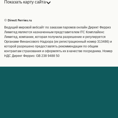
Показать карту сайта
Паромы
Бронирования
Страны
Размещение
© Direct Ferries.ru
Обслуживание клиентов
Паромы
Ведущий мировой вебсайт по заказам паромов онлайн Директ Ферриз
Операторы
Грузоперевозки
Лимитед является назначенным представителем ITC Комплайенс
Лимитед, компании, которая получила разрешение и регулируется
Маршруты и порты
Органами Финансового Надзора (их регистрационный номер 313486) и
Special Offers
которой разрешено предоставлять рекоммендации по общим
Предлагает
контрактам страхования и оформлять их в качестве посредника. Номер
НДС Директ Ферриз: GB 238 9488 50
Паромные билеты
Счёт
Помощь и поддержка
Управление бронированием
Справка
Подтверждение
бронирования
О Direct Ferries
Работайте с нами
Международные сайты
Паромы для турагентов с
О нас
Direct Ferries