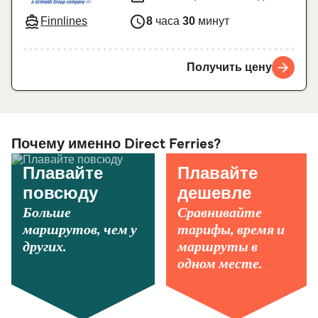
Finnlines
8
часа
30
минут
Получить цену
Почему именно Direct Ferries?
Плавайте
Плавайте
повсюду
дешевле
Больше
Сравнивайте
маршрутов, чем у
тарифы, время и
других.
маршруты в
одном месте.