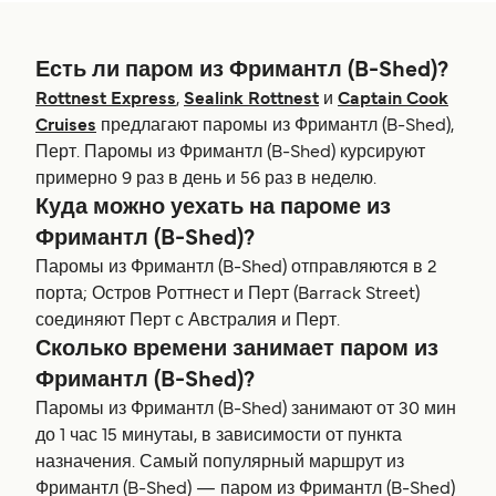
Есть ли паром из Фримантл (B-Shed)?
Rottnest Express
,
Sealink Rottnest
и
Captain Cook
Cruises
предлагают паромы из Фримантл (B-Shed),
Перт. Паромы из Фримантл (B-Shed) курсируют
примерно 9 раз в день и 56 раз в неделю.
Куда можно уехать на пароме из
Фримантл (B-Shed)?
Паромы из Фримантл (B-Shed) отправляются в 2
порта; Остров Роттнест и Перт (Barrack Street)
соединяют Перт с Австралия и Перт.
Сколько времени занимает паром из
Фримантл (B-Shed)?
Паромы из Фримантл (B-Shed) занимают от 30 мин
до 1 час 15 минутаы, в зависимости от пункта
назначения. Самый популярный маршрут из
Фримантл (B-Shed) — паром из Фримантл (B-Shed)