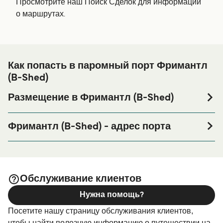
Просмотрите наш Поиск Сделок для информации
о маршрутах.
Как попасть в паромный порт Фримантл
(B-Shed)
Размещение в Фримантл (B-Shed)
Если вы планируете провести ночь в порту Фримантл
(B-Shed) или его окрестностях перед или после вашей
Фримантл (B-Shed) - адрес порта
поездки, или если вы ищете вариант проживания на
B Shed, Victoria Quay, Fremantle WA 6160
весь период поездки, пожалуйста, зайдите на нашу
страницу
, где вы
Размещение в Фримантл (B-Shed)
найдете самый широкий выбор и самые выгодные
Обслуживание клиентов
цены.
Нужна помощь?
Посетите нашу страницу обслуживания клиентов,
чтобы найти полезную информацию о путешествии на