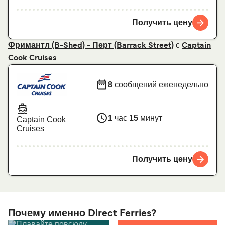
Получить цену
с
Фримантл (B-Shed) - Перт (Barrack Street)
Captain
Cook Cruises
8
сообщений еженедельно
1
час
15
минут
Captain Cook
Cruises
Получить цену
Почему именно Direct Ferries?