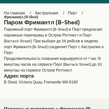
Canada
België (NL)
На главную
Австралазия
Перт
Ελλάδα
Belgique (FR)
Фримантл (B-Shed)
Паром Фримантл (B-Shed)
Polska
Deutschland
Паромный порт Фримантл (B-Shed) в Перт предлагает
Schweiz (DE)
Norge
паромные переправы в Остров Роттнест и Перт
(Barrack Street). При выборе до 56 рейсов в неделю,
Україна
Indonesia
порт Фримантл (B-Shed) соединяет Перт с Австралия и
Перт.
المغرب
Maroc (FR)
Продолжительность плавания варьируется от 1 час 15
минутаы часов на сервисе Перт (Barrack Street) до 30
минутаы на сервисе Остров Роттнест.
Адрес порта
B Shed, Victoria Quay, Fremantle WA 6160