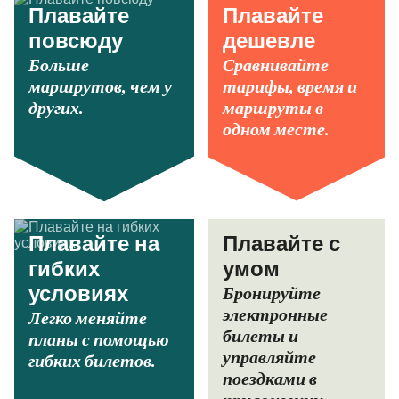
Плавайте
Плавайте
повсюду
дешевле
Больше
Сравнивайте
маршрутов, чем у
тарифы, время и
других.
маршруты в
одном месте.
Плавайте на
Плавайте с
гибких
умом
Бронируйте
условиях
электронные
Легко меняйте
билеты и
планы с помощью
управляйте
гибких билетов.
поездками в