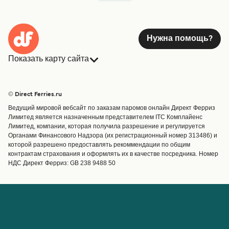
Нужна помощь?
Показать карту сайта
Паромы
Бронирования
Страны
Размещение
© Direct Ferries.ru
Обслуживание клиентов
Паромы
Ведущий мировой вебсайт по заказам паромов онлайн Директ Ферриз
Операторы
Грузоперевозки
Лимитед является назначенным представителем ITC Комплайенс
Лимитед, компании, которая получила разрешение и регулируется
Маршруты и порты
Органами Финансового Надзора (их регистрационный номер 313486) и
Special Offers
которой разрешено предоставлять рекоммендации по общим
Предлагает
контрактам страхования и оформлять их в качестве посредника. Номер
НДС Директ Ферриз: GB 238 9488 50
Паромные билеты
Счёт
Помощь и поддержка
Управление бронированием
Справка
Подтверждение