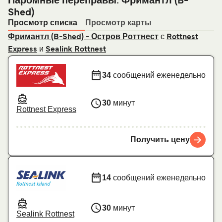
Паромные переправы: Фримантл (B-
Shed)
Просмотр списка
Просмотр карты
с
Фримантл (B-Shed) - Остров Роттнест
Rottnest
и
Express
Sealink Rottnest
34
сообщений еженедельно
30
минут
Rottnest Express
Получить цену
14
сообщений еженедельно
30
минут
Sealink Rottnest