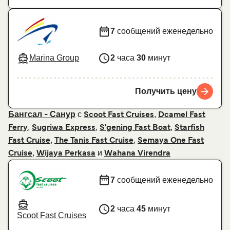
7
сообщений еженедельно
Marina Group
2
часа
30
минут
Получить цену
с
,
Бангсал - Санур
Scoot Fast Cruises
Dcamel Fast
,
,
,
Ferry
Sugriwa Express
S'gening Fast Boat
Starfish
,
,
Fast Cruise
The Tanis Fast Cruise
Semaya One Fast
,
и
Cruise
Wijaya Perkasa
Wahana Virendra
7
сообщений еженедельно
2
часа
45
минут
Scoot Fast Cruises