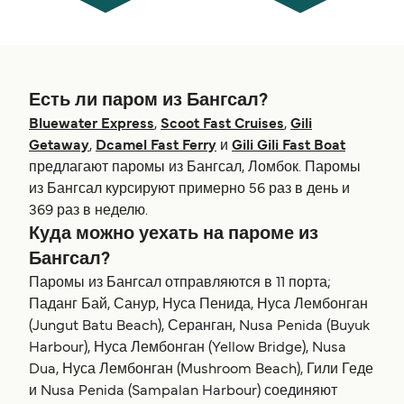
Есть ли паром из Бангсал?
Bluewater Express
,
Scoot Fast Cruises
,
Gili
Getaway
,
Dcamel Fast Ferry
и
Gili Gili Fast Boat
предлагают паромы из Бангсал, Ломбок. Паромы
из Бангсал курсируют примерно 56 раз в день и
369 раз в неделю.
Куда можно уехать на пароме из
Бангсал?
Паромы из Бангсал отправляются в 11 порта;
Паданг Бай, Санур, Нуса Пенида, Нуса Лембонган
(Jungut Batu Beach), Серанган, Nusa Penida (Buyuk
Harbour), Нуса Лембонган (Yellow Bridge), Nusa
Dua, Нуса Лембонган (Mushroom Beach), Гили Геде
и Nusa Penida (Sampalan Harbour) соединяют