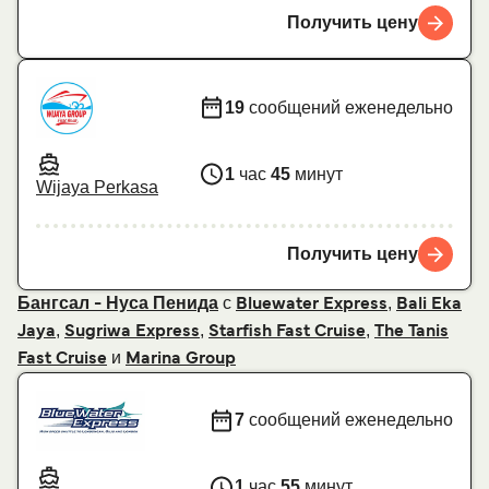
Получить цену
19
сообщений еженедельно
1
час
45
минут
Wijaya Perkasa
Получить цену
с
,
Бангсал - Нуса Пенида
Bluewater Express
Bali Eka
,
,
,
Jaya
Sugriwa Express
Starfish Fast Cruise
The Tanis
и
Fast Cruise
Marina Group
7
сообщений еженедельно
1
час
55
минут