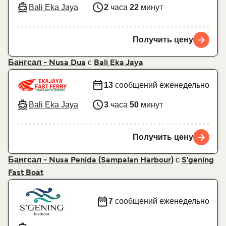
Bali Eka Jaya
2
часа
22
минут
Получить цену
с
Бангсал - Nusa Dua
Bali Eka Jaya
13
сообщений еженедельно
Bali Eka Jaya
3
часа
50
минут
Получить цену
с
Бангсал - Nusa Penida (Sampalan Harbour)
S'gening
Fast Boat
7
сообщений еженедельно