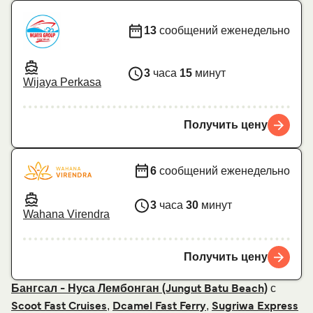
13
сообщений еженедельно
3
часа
15
минут
Wijaya Perkasa
Получить цену
6
сообщений еженедельно
3
часа
30
минут
Wahana Virendra
Получить цену
с
Бангсал - Нуса Лембонган (Jungut Batu Beach)
,
,
Scoot Fast Cruises
Dcamel Fast Ferry
Sugriwa Express