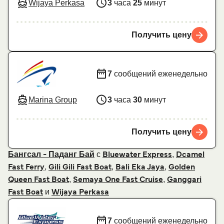
Wijaya Perkasa
3
часа
25
минут
Получить цену
7
сообщений еженедельно
Marina Group
3
часа
30
минут
Получить цену
с
,
Бангсал - Паданг Бай
Bluewater Express
Dcamel
,
,
,
Fast Ferry
Gili Gili Fast Boat
Bali Eka Jaya
Golden
,
,
Queen Fast Boat
Semaya One Fast Cruise
Ganggari
и
Fast Boat
Wijaya Perkasa
7
сообщений еженедельно