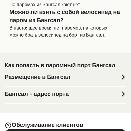
На паромах из Бангсал кают нет.
Можно ли взять с собой велосипед на
паром из Бангсал?
В настоящее время нет паромов, на которых
можно брать велосипед на борт из Бангсал.
Как попасть в паромный порт Бангсал
Размещение в Бангсал
Если вы планируете провести ночь в порту Бангсал
или его окрестностях перед или после вашей поездки,
Бангсал - адрес порта
или если вы ищете вариант проживания на весь
Jl. Bangsal Baru, Senggigi, Kabupaten Lombok Utara,
период поездки, пожалуйста, зайдите на нашу
Nusa Tenggara Bar. 83352, Indonesia
страницу
, где вы найдете
Размещение в Бангсал
самый широкий выбор и самые выгодные цены.
Обслуживание клиентов