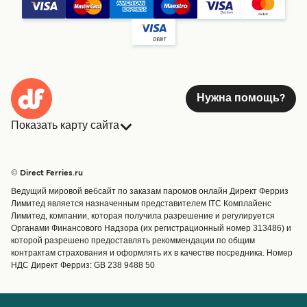
Нужна помощь?
Показать карту сайта
Паромы
Бронирования
Страны
Размещение
© Direct Ferries.ru
Обслуживание клиентов
Паромы
Ведущий мировой вебсайт по заказам паромов онлайн Директ Ферриз
Операторы
Грузоперевозки
Лимитед является назначенным представителем ITC Комплайенс
Лимитед, компании, которая получила разрешение и регулируется
Маршруты и порты
Органами Финансового Надзора (их регистрационный номер 313486) и
Special Offers
которой разрешено предоставлять рекоммендации по общим
Предлагает
контрактам страхования и оформлять их в качестве посредника. Номер
НДС Директ Ферриз: GB 238 9488 50
Паромные билеты
Счёт
Помощь и поддержка