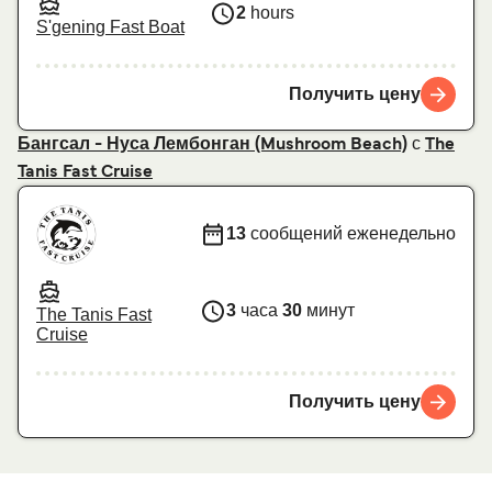
2
hours
S'gening Fast Boat
Получить цену
с
Бангсал - Нуса Лембонган (Mushroom Beach)
The
Tanis Fast Cruise
13
сообщений еженедельно
3
часа
30
минут
The Tanis Fast
Cruise
Получить цену