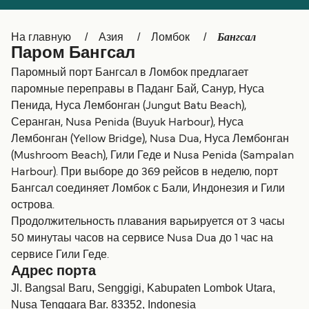
Canada
België (NL)
Бангсал
На главную
Азия
Ломбок
Ελλάδα
Belgique (FR)
Паром Бангсал
Polska
Deutschland
Паромный порт Бангсал в Ломбок предлагает
паромные переправы в Паданг Бай, Санур, Нуса
Schweiz (DE)
Norge
Пенида, Нуса Лембонган (Jungut Batu Beach),
Серанган, Nusa Penida (Buyuk Harbour), Нуса
Україна
Indonesia
Лембонган (Yellow Bridge), Nusa Dua, Нуса Лембонган
المغرب
Maroc (FR)
(Mushroom Beach), Гили Геде и Nusa Penida (Sampalan
Harbour). При выборе до 369 рейсов в неделю, порт
Бангсал соединяет Ломбок с Бали, Индонезия и Гили
острова.
Продолжительность плавания варьируется от 3 часы
50 минутаы часов на сервисе Nusa Dua до 1 час на
сервисе Гили Геде.
Адрес порта
Jl. Bangsal Baru, Senggigi, Kabupaten Lombok Utara,
Nusa Tenggara Bar. 83352, Indonesia