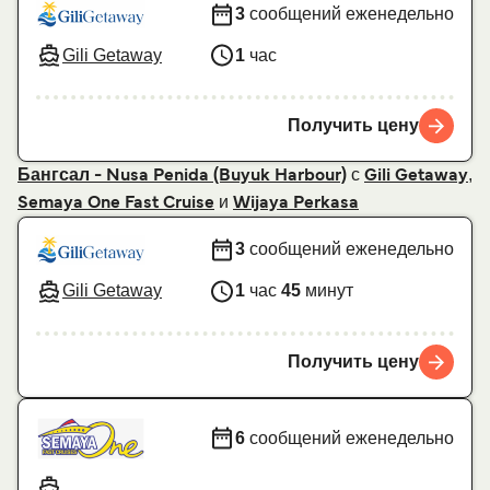
3
сообщений еженедельно
Gili Getaway
1
час
Получить цену
с
,
Бангсал - Nusa Penida (Buyuk Harbour)
Gili Getaway
и
Semaya One Fast Cruise
Wijaya Perkasa
3
сообщений еженедельно
Gili Getaway
1
час
45
минут
Получить цену
6
сообщений еженедельно