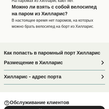
На паромах из Хилларис кают нет.
Можно ли взять с собой велосипед
на паром из Хилларис?
В настоящее время нет паромов, на которых
можно брать велосипед на борт из Хилларис.
Как попасть в паромный порт Хилларис
Размещение в Хилларис
Если вы планируете провести ночь в порту Хилларис
или его окрестностях перед или после вашей поездки,
Хилларис - адрес порта
или если вы ищете вариант проживания на весь
Rottnest Fast Ferrries, Shop 56 Southside Dr, Hillarys WA
период поездки, пожалуйста, зайдите на нашу
6025, Australia
страницу
, где вы найдете
Размещение в Хилларис
самый широкий выбор и самые выгодные цены.
Обслуживание клиентов