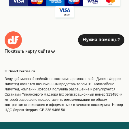
Нужна помощь?
Показать карту сайта
Паромы
Бронирования
Страны
Размещение
© Direct Ferries.ru
Обслуживание клиентов
Паромы
Ведущий мировой вебсайт по заказам паромов онлайн Директ Ферриз
Операторы
Грузоперевозки
Лимитед является назначенным представителем ITC Комплайенс
Лимитед, компании, которая получила разрешение и регулируется
Маршруты и порты
Органами Финансового Надзора (их регистрационный номер 313486) и
Special Offers
которой разрешено предоставлять рекоммендации по общим
Предлагает
контрактам страхования и оформлять их в качестве посредника. Номер
НДС Директ Ферриз: GB 238 9488 50
Паромные билеты
Счёт
Помощь и поддержка