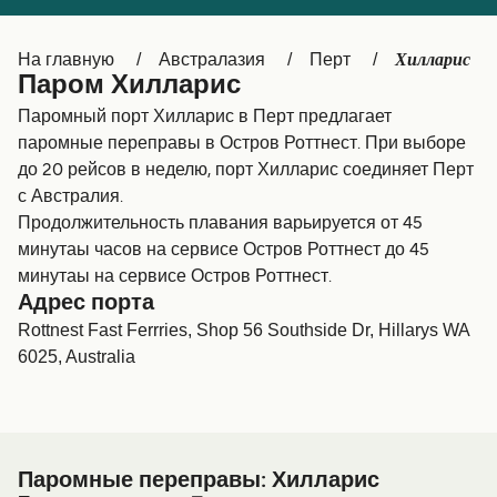
Canada
België (NL)
Хилларис
На главную
Австралазия
Перт
Ελλάδα
Belgique (FR)
Паром Хилларис
Polska
Deutschland
Паромный порт Хилларис в Перт предлагает
паромные переправы в Остров Роттнест. При выборе
Schweiz (DE)
Norge
до 20 рейсов в неделю, порт Хилларис соединяет Перт
с Австралия.
Україна
Indonesia
Продолжительность плавания варьируется от 45
المغرب
Maroc (FR)
минутаы часов на сервисе Остров Роттнест до 45
минутаы на сервисе Остров Роттнест.
Адрес порта
Rottnest Fast Ferrries, Shop 56 Southside Dr, Hillarys WA
6025, Australia
Паромные переправы: Хилларис