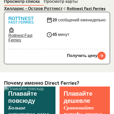
Просмотр списка
Просмотр карты
с
Хилларис - Остров Роттнест
Rottnest Fast Ferries
20
сообщений еженедельно
45
минут
Rottnest Fast
Ferries
Получить цену
Почему именно Direct Ferries?
Плавайте
Плавайте
повсюду
дешевле
Больше
Сравнивайте
маршрутов, чем у
тарифы, время и