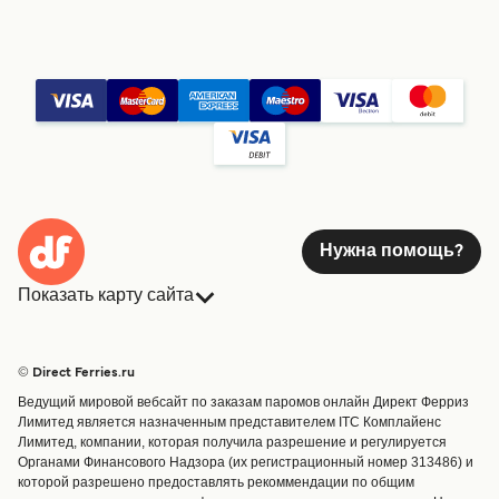
Нужна помощь?
Показать карту сайта
Паромы
Бронирования
Страны
Размещение
© Direct Ferries.ru
Обслуживание клиентов
Паромы
Ведущий мировой вебсайт по заказам паромов онлайн Директ Ферриз
Операторы
Грузоперевозки
Лимитед является назначенным представителем ITC Комплайенс
Лимитед, компании, которая получила разрешение и регулируется
Маршруты и порты
Органами Финансового Надзора (их регистрационный номер 313486) и
Special Offers
которой разрешено предоставлять рекоммендации по общим
Предлагает