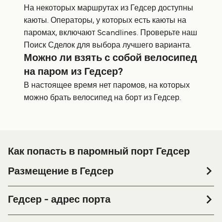
На некоторых маршрутах из Гедсер доступны
каюты. Операторы, у которых есть каюты на
паромах, включают Scandlines. Проверьте наш
Поиск Сделок для выбора лучшего варианта.
Можно ли взять с собой велосипед
на паром из Гедсер?
В настоящее время нет паромов, на которых
можно брать велосипед на борт из Гедсер.
Как попасть в паромный порт Гедсер
Размещение в Гедсер
Если вы планируете провести ночь в порту Гедсер или
его окрестностях перед или после вашей поездки, или
Гедсер - адрес порта
если вы ищете вариант проживания на весь период
Jernbanevejen 1, 4874 Gedser
поездки, пожалуйста, зайдите на нашу страницу