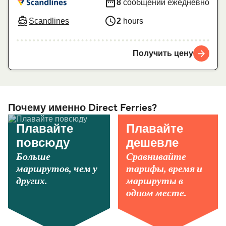
8
сообщений ежедневно
Scandlines
2
hours
Получить цену
Почему именно Direct Ferries?
Плавайте
Плавайте
повсюду
дешевле
Больше
Сравнивайте
маршрутов, чем у
тарифы, время и
других.
маршруты в
одном месте.