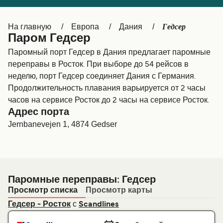
Canada
België (NL)
Гедсер
На главную
Европа
Дания
Ελλάδα
Belgique (FR)
Паром Гедсер
Polska
Deutschland
Паромный порт Гедсер в Дания предлагает паромные
переправы в Росток. При выборе до 54 рейсов в
Schweiz (DE)
Norge
неделю, порт Гедсер соединяет Дания с Германия.
Продолжительность плавания варьируется от 2 часы
Україна
Indonesia
часов на сервисе Росток до 2 часы на сервисе Росток.
المغرب
Maroc (FR)
Адрес порта
Jernbanevejen 1, 4874 Gedser
Паромные переправы: Гедсер
Просмотр списка
Просмотр карты
с
Гедсер - Росток
Scandlines