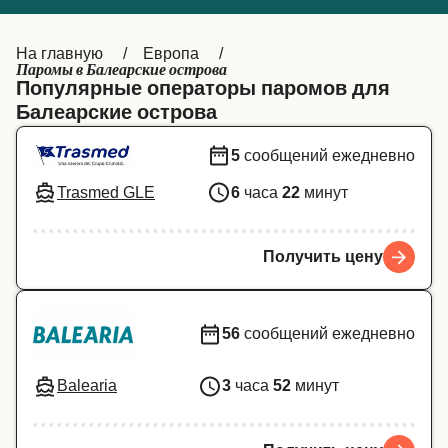
Canada
België (NL)
На главную
Европа
Ελλάδα
Belgique (FR)
Паромы в Балеарские острова
Популярные операторы паромов для
Polska
Deutschland
Балеарские острова
Schweiz (DE)
Norge
5
сообщений ежедневно
Україна
Indonesia
Trasmed GLE
6
часа
22
минут
المغرب
Maroc (FR)
Получить цену
56
сообщений ежедневно
Balearia
3
часа
52
минут