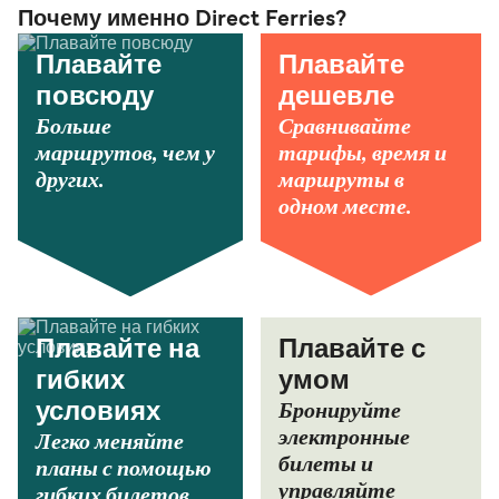
Почему именно Direct Ferries?
Плавайте
Плавайте
повсюду
дешевле
Больше
Сравнивайте
маршрутов, чем у
тарифы, время и
других.
маршруты в
одном месте.
Плавайте на
Плавайте с
гибких
умом
Бронируйте
условиях
электронные
Легко меняйте
билеты и
планы с помощью
управляйте
гибких билетов.