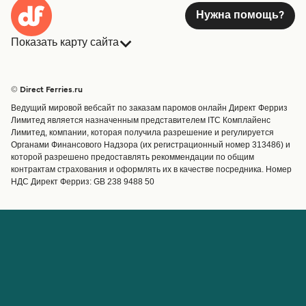
Нужна помощь?
Паром из Барселона в Форментера
Показать карту сайта
6
сообщений еженедельно
Паромы
Бронирования
Balearia
Страны
Размещение
11
часа
30
минут
© Direct Ferries.ru
Обслуживание клиентов
Паромы
Ведущий мировой вебсайт по заказам паромов онлайн Директ Ферриз
Операторы
Грузоперевозки
Лимитед является назначенным представителем ITC Комплайенс
Лимитед, компании, которая получила разрешение и регулируется
Маршруты и порты
Получить цену
Органами Финансового Надзора (их регистрационный номер 313486) и
Special Offers
которой разрешено предоставлять рекоммендации по общим
Предлагает
контрактам страхования и оформлять их в качестве посредника. Номер
НДС Директ Ферриз: GB 238 9488 50
Паромные билеты
Паром из Барселона в Маон
4
сообщений еженедельно
Grandi Navi
Счёт
Помощь и поддержка
Veloci
Управление бронированием
Справка
9
часа
Подтверждение
бронирования
Получить цену