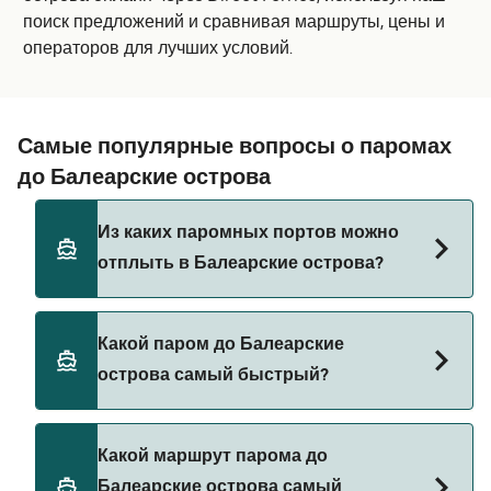
поиск предложений и сравнивая маршруты, цены и
операторов для лучших условий.
Самые популярные вопросы о паромах
до Балеарские острова
Из каких паромных портов можно
отплыть в Балеарские острова?
Паромы до Балеарские острова отправляются
Какой паром до Балеарские
из:
острова самый быстрый?
Барселона
Ибица
Самый быстрый паром до Балеарские острова
Какой маршрут парома до
следует по маршруту из Ибица в Форментера со
Форментера
Балеарские острова самый