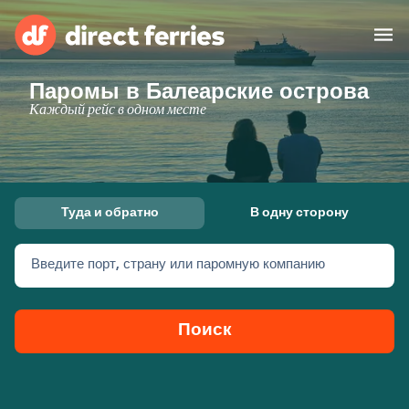
Паромы в Балеарские острова
Операторы
Каждый рейс в одном месте
Страны
Предлагает
Туда и обратно
В одну сторону
Паромные билеты
Введите порт, страну или паромную компанию
Маршруты и порты
Грузоперевозки
Паромы
Поиск
Россия
Размещение
Личный кабинет
United States
Suisse (FR)