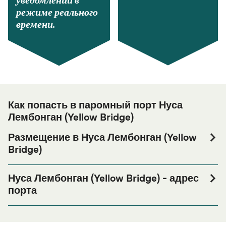
уведомлений в
режиме реального
времени.
Как попасть в паромный порт Нуса
Лембонган (Yellow Bridge)
Размещение в Нуса Лембонган (Yellow
Bridge)
Если вы планируете провести ночь в порту Нуса
Лембонган (Yellow Bridge) или его окрестностях перед
Нуса Лембонган (Yellow Bridge) - адрес
или после вашей поездки, или если вы ищете вариант
порта
проживания на весь период поездки, пожалуйста,
Next to Yellow Bridge, Jungutbatu, Nusapenida,
зайдите на нашу страницу
Размещение в Нуса
Klungkung Regency, Bali 80771, Indonesia
, где вы найдете самый
Лембонган (Yellow Bridge)