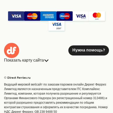
Нужна помощь?
Показать карту сайта
Паромы
Бронирования
Страны
Размещение
© Direct Ferries.ru
Обслуживание клиентов
Паромы
Ведущий мировой вебсайт по заказам паромов онлайн Директ Ферриз
Операторы
Грузоперевозки
Лимитед является назначенным представителем ITC Комплайенс
Лимитед, компании, которая получила разрешение и регулируется
Маршруты и порты
Органами Финансового Надзора (их регистрационный номер 313486) и
Special Offers
которой разрешено предоставлять рекоммендации по общим
Предлагает
контрактам страхования и оформлять их в качестве посредника. Номер
НДС Директ Ферриз: GB 238 9488 50
Паромные билеты