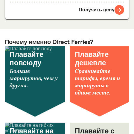
Получить цену
Почему именно Direct Ferries?
Плавайте
Плавайте
повсюду
дешевле
Больше
Сравнивайте
маршрутов, чем у
тарифы, время и
других.
маршруты в
одном месте.
Плавайте на
Плавайте с