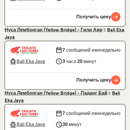
Получить цену
с
Нуса Лембонган (Yellow Bridge) - Гили Аир
Bali Eka
Jaya
7
сообщений еженедельно
Bali Eka Jaya
3
часа
20
минут
Получить цену
с
Нуса Лембонган (Yellow Bridge) - Паданг Бай
Bali
Eka Jaya
7
сообщений еженедельно
Bali Eka Jaya
30
минут