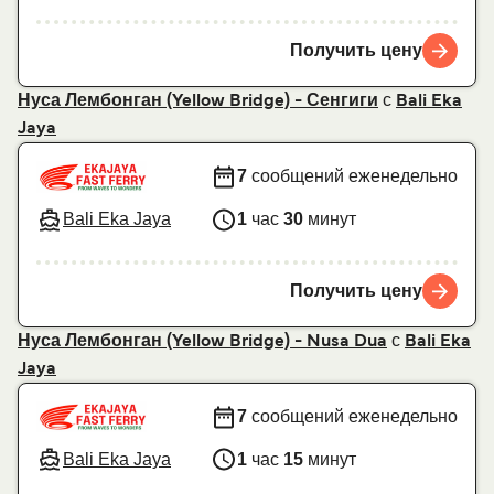
Получить цену
с
Нуса Лембонган (Yellow Bridge) - Сенгиги
Bali Eka
Jaya
7
сообщений еженедельно
Bali Eka Jaya
1
час
30
минут
Получить цену
с
Нуса Лембонган (Yellow Bridge) - Nusa Dua
Bali Eka
Jaya
7
сообщений еженедельно
Bali Eka Jaya
1
час
15
минут