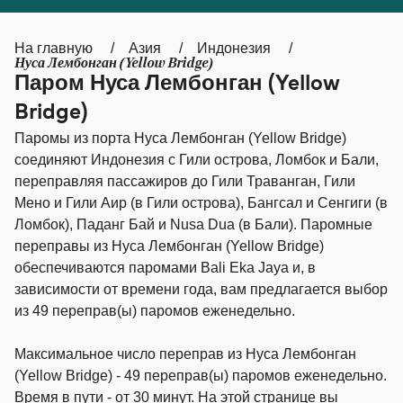
Canada
België (NL)
На главную
Азия
Индонезия
Ελλάδα
Belgique (FR)
Нуса Лембонган (Yellow Bridge)
Паром Нуса Лембонган (Yellow
Polska
Deutschland
Bridge)
Schweiz (DE)
Norge
Паромы из порта Нуса Лембонган (Yellow Bridge)
соединяют Индонезия с Гили острова, Ломбок и Бали,
Україна
Indonesia
переправляя пассажиров до Гили Траванган, Гили
المغرب
Maroc (FR)
Мено и Гили Аир (в Гили острова), Бангсал и Сенгиги (в
Ломбок), Паданг Бай и Nusa Dua (в Бали). Паромные
переправы из Нуса Лембонган (Yellow Bridge)
обеспечиваются паромами Bali Eka Jaya и, в
зависимости от времени года, вам предлагается выбор
из 49 переправ(ы) паромов еженедельно.
Максимальное число переправ из Нуса Лембонган
(Yellow Bridge) - 49 переправ(ы) паромов еженедельно.
Время в пути - от 30 минут. На этой странице вы