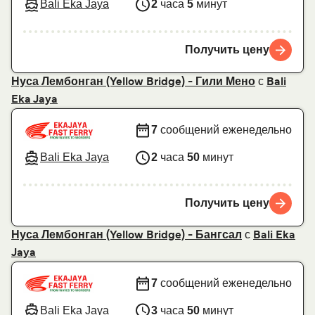
Bali Eka Jaya
2
часа
5
минут
Получить цену
с
Нуса Лембонган (Yellow Bridge) - Гили Мено
Bali
Eka Jaya
7
сообщений еженедельно
Bali Eka Jaya
2
часа
50
минут
Получить цену
с
Нуса Лембонган (Yellow Bridge) - Бангсал
Bali Eka
Jaya
7
сообщений еженедельно
Bali Eka Jaya
3
часа
50
минут