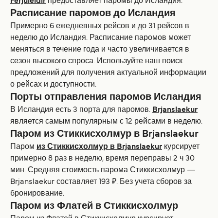
Ferjuleidir
предоставляет паромы до Исландия.
Расписание паромов до Исландия
Примерно 6 ежедневных рейсов и до 31 рейсов в
неделю до Исландия. Расписание паромов может
меняться в течение года и часто увеличивается в
сезон высокoго спроса. Используйте наш поиск
предложений для получения актуальной информации
о рейсах и доступности.
Порты отправления паромов Исландия
В Исландия есть 3 порта для паромов.
Brjanslaekur
является самым популярным с 12 рейсами в неделю.
Паром из Стиккисхолмур в Brjanslaekur
Паром
из Стиккисхолмур в Brjanslaekur
курсирует
примерно 8 раз в неделю, время переправы 2 ч 30
мин. Средняя стоимость парома Стиккисхолмур —
Brjanslaekur составляет 193 ₽. Без учета сборов за
бронирование.
Паром из Флатей в Стиккисхолмур