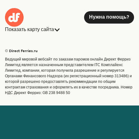
Нужна помощь?
Показать карту сайта
Паромы
Бронирования
Страны
Размещение
© Direct Ferries.ru
Обслуживание клиентов
Паромы
Ведущий мировой вебсайт по заказам паромов онлайн Директ Ферриз
Операторы
Грузоперевозки
Лимитед является назначенным представителем ITC Комплайенс
Лимитед, компании, которая получила разрешение и регулируется
Маршруты и порты
Органами Финансового Надзора (их регистрационный номер 313486) и
Special Offers
которой разрешено предоставлять рекоммендации по общим
Предлагает
контрактам страхования и оформлять их в качестве посредника. Номер
НДС Директ Ферриз: GB 238 9488 50
Паромные билеты
Счёт
Помощь и поддержка
Управление бронированием
Справка
Подтверждение
бронирования