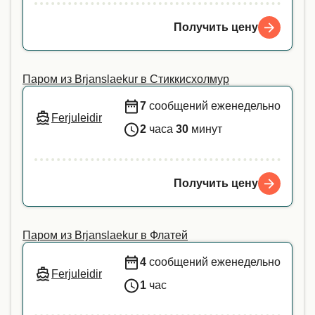
Получить цену
Паром из Brjanslaekur в Стиккисхолмур
7
сообщений еженедельно
Ferjuleidir
2
часа
30
минут
Получить цену
Паром из Brjanslaekur в Флатей
4
сообщений еженедельно
Ferjuleidir
1
час