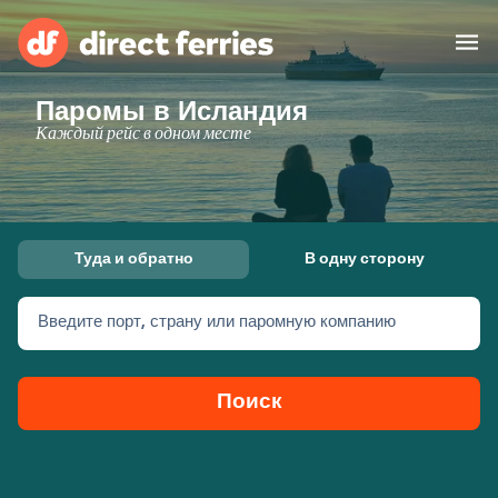
Паромы в Исландия
Операторы
Каждый рейс в одном месте
Страны
Предлагает
Туда и обратно
В одну сторону
Паромные билеты
Введите порт, страну или паромную компанию
Маршруты и порты
Грузоперевозки
Паромы
Поиск
Россия
Размещение
Личный кабинет
United States
Suisse (FR)