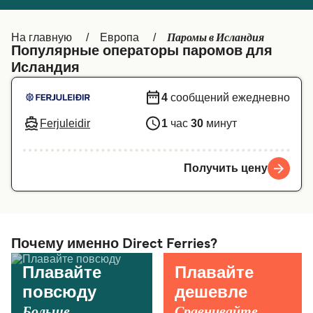
Canada
België (NL)
Паромы в Исландия
На главную
Европа
Ελλάδα
Belgique (FR)
Популярные операторы паромов для
Исландия
Polska
Deutschland
4
сообщений ежедневно
Schweiz (DE)
Norge
Ferjuleidir
1
час
30
минут
Україна
Indonesia
المغرب
Maroc (FR)
Получить цену
Почему именно Direct Ferries?
Плавайте
Плавайте
повсюду
дешевле
Больше
Сравнивайте