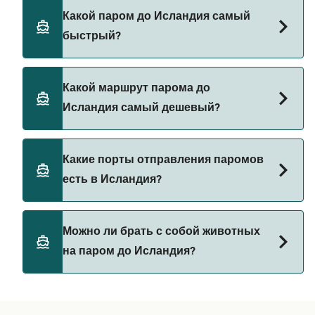
Паромы до Исландия отправляются из:
Какой паром до Исландия самый
Стиккисхолмур
быстрый?
Флатей
Самый быстрый паром до Исландия следует по
Brjanslaekur
Какой маршрут парома до
маршруту из Brjanslaekur в Флатей со временем
Исландия самый дешевый?
переправы примерно 1 ч.
Самый дешевый паром до Исландия стоит 29₽
Какие порты отправления паромов
на пароме из Brjanslaekur в Флатей. Цена не
есть в Исландия?
включает сборы за бронирование.
Порты отправления паромов в Исландия:
Можно ли брать с собой животных
Brjanslaekur
на паром до Исландия?
Стиккисхолмур
Возможность перевозки домашних животных на
Флатей
паромах зависит от паромной компании.