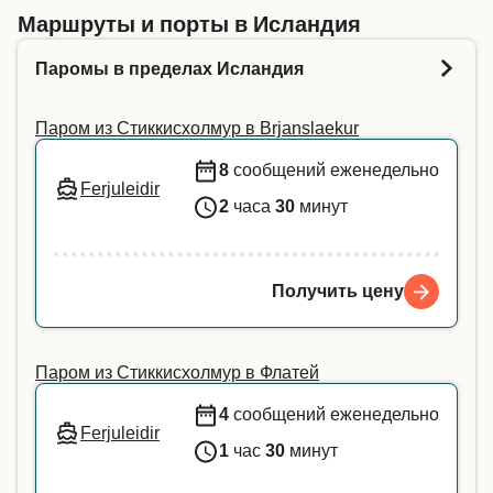
Введите свои данные выше, и мы сообщим вам,
Маршруты и порты в Исландия
сможете ли вы взять питомца на выбранный
Паромы в пределах Исландия
вами рейс. Для получения дополнительной
информации или если вы путешествуете с
Паром из Стиккисхолмур в Brjanslaekur
животным-помощником, мы рекомендуем
напрямую связаться с нашей службой
8
сообщений еженедельно
Ferjuleidir
поддержки клиентов.
2
часа
30
минут
Получить цену
Паром из Стиккисхолмур в Флатей
4
сообщений еженедельно
Ferjuleidir
1
час
30
минут