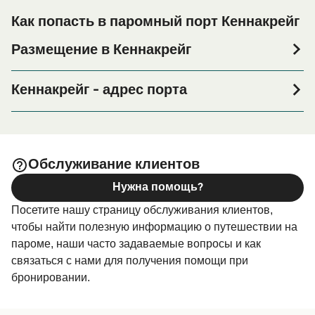
Как попасть в паромный порт Кеннакрейг
Размещение в Кеннакрейг
Если вы планируете провести ночь в порту Кеннакрейг
или его окрестностях перед или после вашей поездки,
Кеннакрейг - адрес порта
или если вы ищете вариант проживания на весь
Whitehouse, By Tarbert, Argyll, PA29 6YF
период поездки, пожалуйста, зайдите на нашу
страницу
, где вы найдете
Размещение в Кеннакрейг
самый широкий выбор и самые выгодные цены.
Обслуживание клиентов
Нужна помощь?
Посетите нашу страницу обслуживания клиентов,
чтобы найти полезную информацию о путешествии на
пароме, наши часто задаваемые вопросы и как
связаться с нами для получения помощи при
бронировании.