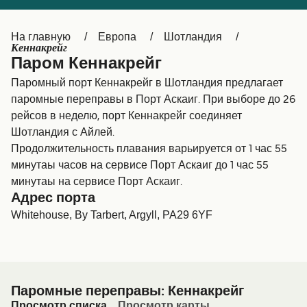
Canada
België (NL)
На главную
Европа
Шотландия
Ελλάδα
Belgique (FR)
Кеннакрейг
Паром Кеннакрейг
Polska
Deutschland
Паромный порт Кеннакрейг в Шотландия предлагает
Schweiz (DE)
Norge
паромные переправы в Порт Аскаиг. При выборе до 26
рейсов в неделю, порт Кеннакрейг соединяет
Україна
Indonesia
Шотландия с Айлей.
Продолжительность плавания варьируется от 1 час 55
المغرب
Maroc (FR)
минутаы часов на сервисе Порт Аскаиг до 1 час 55
минутаы на сервисе Порт Аскаиг.
Адрес порта
Whitehouse, By Tarbert, Argyll, PA29 6YF
Паромные переправы: Кеннакрейг
Просмотр списка
Просмотр карты