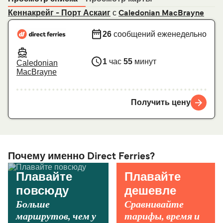
с
Кеннакрейг - Порт Аскаиг
Caledonian MacBrayne
26
сообщений еженедельно
1
час
55
минут
Caledonian
MacBrayne
Получить цену
Почему именно Direct Ferries?
Плавайте
Плавайте
повсюду
дешевле
Больше
Сравнивайте
маршрутов, чем у
тарифы, время и