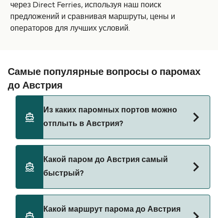
через Direct Ferries, используя наш поиск
предложений и сравнивая маршруты, цены и
операторов для лучших условий.
Самые популярные вопросы о паромах
до Австрия
Из каких паромных портов можно
отплыть в Австрия?
Паромы до Австрия отправляются из:
Какой паром до Австрия самый
Братислава
быстрый?
Самый быстрый паром до Австрия следует по
Какой маршрут парома до Австрия
маршруту из Братислава в Вена со временем