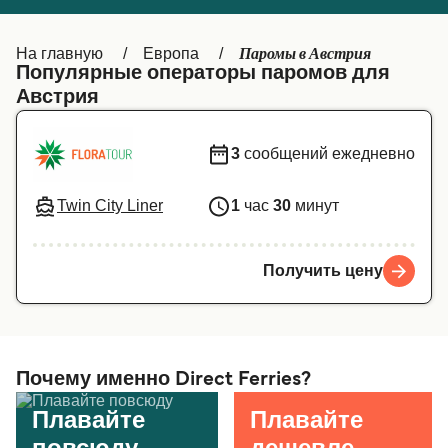
Canada
België (NL)
Паромы в Австрия
На главную
Европа
Ελλάδα
Belgique (FR)
Популярные операторы паромов для
Австрия
Polska
Deutschland
Schweiz (DE)
Norge
3
сообщений ежедневно
Україна
Indonesia
Twin City Liner
1
час
30
минут
المغرب
Maroc (FR)
Получить цену
Почему именно Direct Ferries?
Плавайте
Плавайте