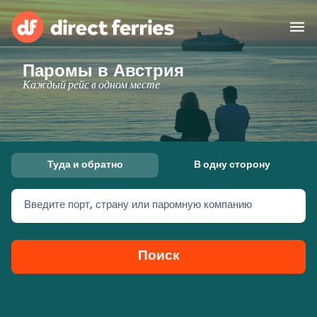
Паромы в Австрия
Операторы
Каждый рейс в одном месте
Страны
Предлагает
Туда и обратно
В одну сторону
Паромные билеты
Введите порт, страну или паромную компанию
Маршруты и порты
Грузоперевозки
Паромы
Поиск
Россия
Размещение
Личный кабинет
United States
Suisse (FR)