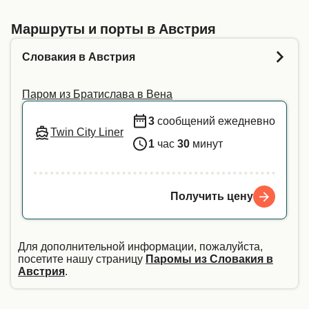
напрямую связаться с нашей службой
туалетах, которые не были убраны с предыдущего
поддержки клиентов.
рейса! Успехов
Маршруты и порты в Австрия
Словакия в Австрия
Паром из Братислава в Вена
3
сообщений ежедневно
Twin City Liner
1
час
30
минут
Получить цену
Для дополнительной информации, пожалуйста,
посетите нашу страницу
Паромы из Словакия в
Австрия
.