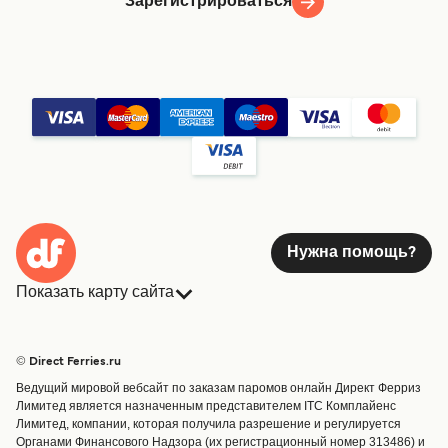
Зарегистрироваться
Нужна помощь?
Показать карту сайта
Паромы
Бронирования
Страны
Размещение
© Direct Ferries.ru
Обслуживание клиентов
Паромы
Ведущий мировой вебсайт по заказам паромов онлайн Директ Ферриз
Операторы
Грузоперевозки
Лимитед является назначенным представителем ITC Комплайенс
Лимитед, компании, которая получила разрешение и регулируется
Маршруты и порты
Органами Финансового Надзора (их регистрационный номер 313486) и