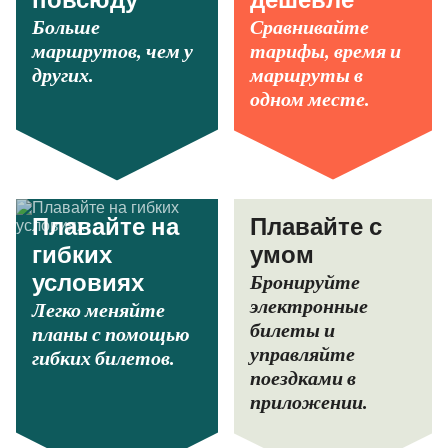
повсюду
дешевле
Больше
Сравнивайте
маршрутов, чем у
тарифы, время и
других.
маршруты в
одном месте.
Плавайте на
Плавайте с
гибких
умом
Бронируйте
условиях
электронные
Легко меняйте
билеты и
планы с помощью
управляйте
гибких билетов.
поездками в
приложении.