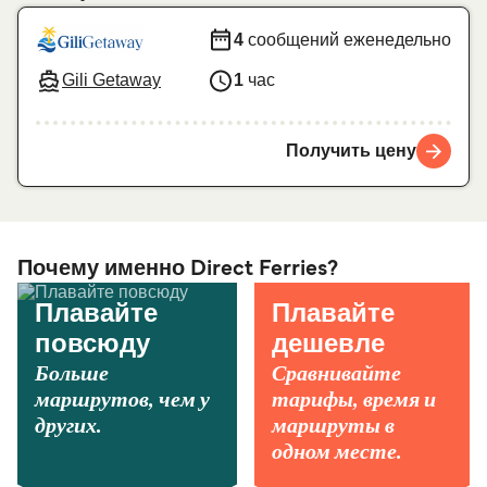
4
сообщений еженедельно
Gili Getaway
1
час
Получить цену
Почему именно Direct Ferries?
Плавайте
Плавайте
повсюду
дешевле
Больше
Сравнивайте
маршрутов, чем у
тарифы, время и
других.
маршруты в
одном месте.