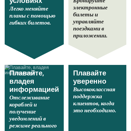
Бронируйте
условиях
электронные
Легко меняйте
билеты и
планы с помощью
управляйте
гибких билетов.
поездками в
приложении.
Плавайте,
Плавайте
владея
уверенно
Высококлассная
информацией
поддержка
Отслеживание
клиентов, когда
кораблей и
это необходимо.
получение
уведомлений в
режиме реального