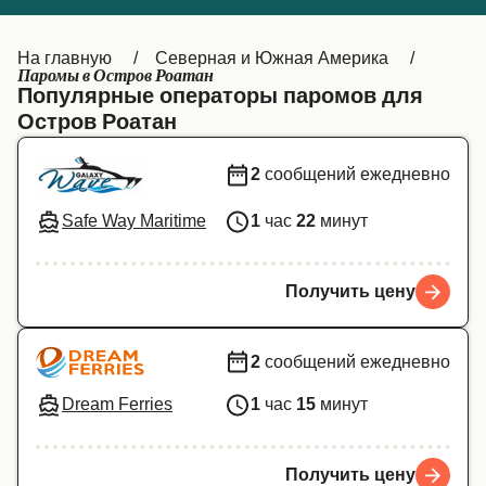
Canada
België (NL)
На главную
Северная и Южная Америка
Ελλάδα
Belgique (FR)
Паромы в Остров Роатан
Популярные операторы паромов для
Polska
Deutschland
Остров Роатан
Schweiz (DE)
Norge
2
сообщений ежедневно
Україна
Indonesia
Safe Way Maritime
1
час
22
минут
المغرب
Maroc (FR)
Получить цену
2
сообщений ежедневно
Dream Ferries
1
час
15
минут
Получить цену