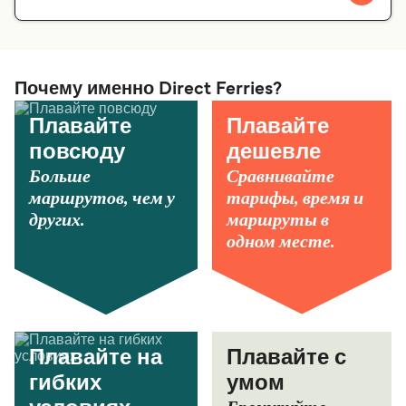
Почему именно Direct Ferries?
Плавайте
Плавайте
повсюду
дешевле
Больше
Сравнивайте
маршрутов, чем у
тарифы, время и
других.
маршруты в
одном месте.
Плавайте на
Плавайте с
гибких
умом