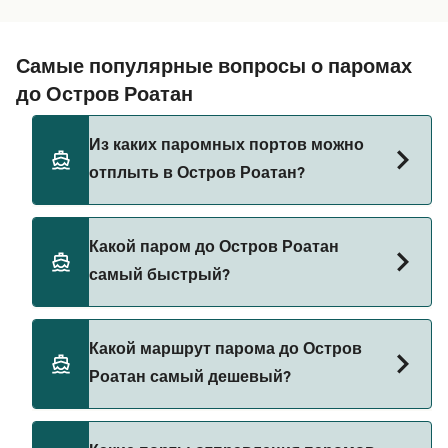
Самые популярные вопросы о паромах
до Остров Роатан
Из каких паромных портов можно
отплыть в Остров Роатан?
Паромы до Остров Роатан отправляются из:
Какой паром до Остров Роатан
Utila
самый быстрый?
Ла - Сейба
Самый быстрый паром до Остров Роатан
Какой маршрут парома до Остров
следует по маршруту из Utila в Роатан со
Роатан самый дешевый?
временем переправы примерно 1 ч.
Самый дешевый паром до Остров Роатан стоит