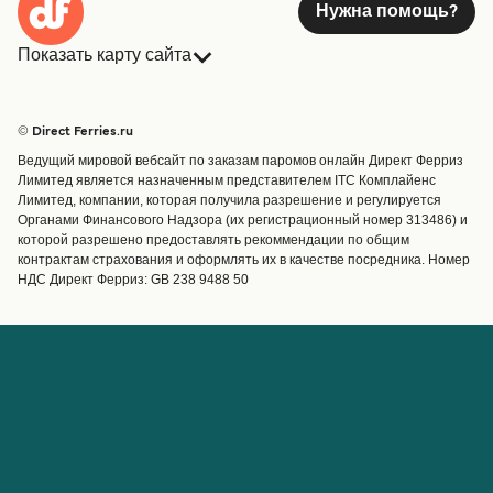
Нужна помощь?
Показать карту сайта
Паромы
Бронирования
Страны
Размещение
© Direct Ferries.ru
Обслуживание клиентов
Паромы
Ведущий мировой вебсайт по заказам паромов онлайн Директ Ферриз
Операторы
Грузоперевозки
Лимитед является назначенным представителем ITC Комплайенс
Лимитед, компании, которая получила разрешение и регулируется
Маршруты и порты
Органами Финансового Надзора (их регистрационный номер 313486) и
Special Offers
которой разрешено предоставлять рекоммендации по общим
Предлагает
контрактам страхования и оформлять их в качестве посредника. Номер
НДС Директ Ферриз: GB 238 9488 50
Паромные билеты
Счёт
Помощь и поддержка
Управление бронированием
Справка
Подтверждение
бронирования
О Direct Ferries
Работайте с нами