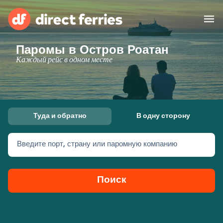
Паромы в Остров Роатан
Операторы
Каждый рейс в одном месте
Страны
Предлагает
Туда и обратно
В одну сторону
Паромные билеты
Введите порт, страну или паромную компанию
Маршруты и порты
Грузоперевозки
Паромы
Поиск
Россия
Размещение
Личный кабинет
United States
Suisse (FR)