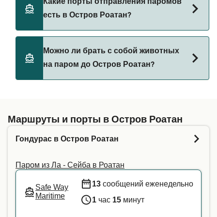
Какие порты отправления паромов
113₽ на пароме из Ла - Сейба в Роатан. Цена не
есть в Остров Роатан?
включает сборы за бронирование.
Порты отправления паромов в Остров Роатан:
Можно ли брать с собой животных
Роатан
на паром до Остров Роатан?
Возможность перевозки домашних животных на
паромах зависит от паромной компании.
Введите свои данные выше, и мы сообщим вам,
Маршруты и порты в Остров Роатан
сможете ли вы взять питомца на выбранный
Гондурас в Остров Роатан
вами рейс. Для получения дополнительной
информации или если вы путешествуете с
Паром из Ла - Сейба в Роатан
животным-помощником, мы рекомендуем
напрямую связаться с нашей службой
13
сообщений еженедельно
Safe Way
поддержки клиентов.
Maritime
1
час
15
минут