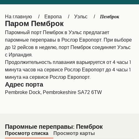
Canada
België (NL)
Пемброк
На главную
Европа
Уэльс
Ελλάδα
Belgique (FR)
Паром Пемброк
Polska
Deutschland
Паромный порт Пемброк в Уэльс предлагает
паромные переправы в Рослэр Европорт. При выборе
Schweiz (DE)
Norge
до 12 рейсов в неделю, порт Пемброк соединяет Уэльс
с Ирландия.
Україна
Indonesia
Продолжительность плавания варьируется от 4 часы 1
المغرب
Maroc (FR)
минута часов на сервисе Рослэр Европорт до 4 часы 1
минута на сервисе Рослэр Европорт.
Адрес порта
Pembroke Dock, Pembrokeshire SA72 6TW
Паромные переправы: Пемброк
Просмотр списка
Просмотр карты