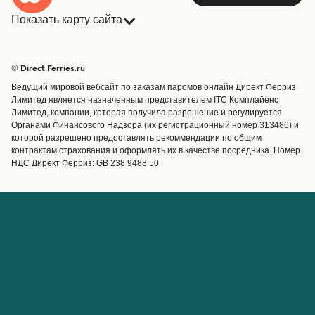
Показать карту сайта
Паромы
Бронирования
Страны
Размещение
© Direct Ferries.ru
Обслуживание клиентов
Паромы
Ведущий мировой вебсайт по заказам паромов онлайн Директ Ферриз
Операторы
Грузоперевозки
Лимитед является назначенным представителем ITC Комплайенс
Лимитед, компании, которая получила разрешение и регулируется
Маршруты и порты
Органами Финансового Надзора (их регистрационный номер 313486) и
Special Offers
которой разрешено предоставлять рекоммендации по общим
Предлагает
контрактам страхования и оформлять их в качестве посредника. Номер
НДС Директ Ферриз: GB 238 9488 50
Паромные билеты
Счёт
Помощь и поддержка
Управление бронированием
Справка
Подтверждение
бронирования
О Direct Ferries
Работайте с нами
Международные сайты
Паромы для турагентов с