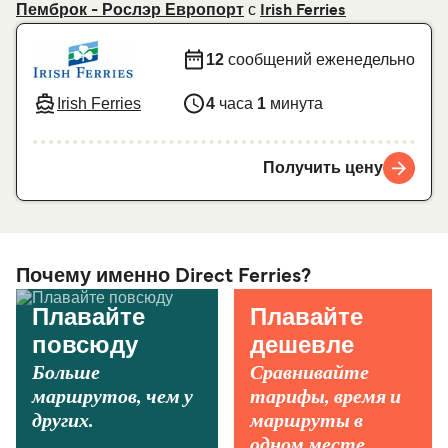
с
Пемброк - Рослэр Европорт
Irish Ferries
12
сообщений еженедельно
Irish Ferries
4
часа
1
минута
Получить цену
Почему именно Direct Ferries?
Плавайте
Плавайте
повсюду
дешевле
Больше
Сравнивайте
маршрутов, чем у
тарифы, время и
других.
маршруты в
одном месте.