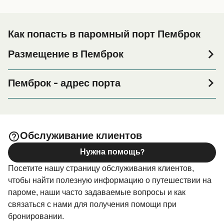
Как попасть в паромный порт Пемброк
Размещение в Пемброк
Если вы планируете провести ночь в порту Пемброк
или его окрестностях перед или после вашей поездки,
Пемброк - адрес порта
или если вы ищете вариант проживания на весь
Pembroke Dock, Pembrokeshire SA72 6TW
период поездки, пожалуйста, зайдите на нашу
страницу
, где вы найдете
Размещение в Пемброк
самый широкий выбор и самые выгодные цены.
Обслуживание клиентов
Нужна помощь?
Посетите нашу страницу обслуживания клиентов,
чтобы найти полезную информацию о путешествии на
пароме, наши часто задаваемые вопросы и как
связаться с нами для получения помощи при
бронировании.