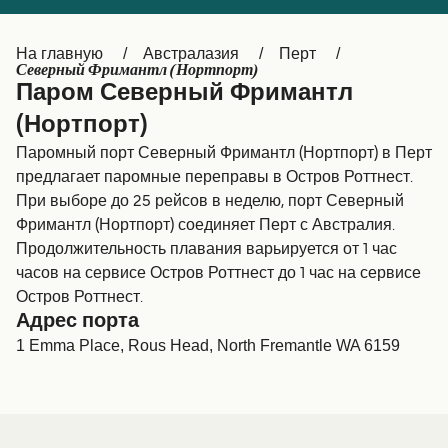
Canada
België (NL)
На главную
Австралазия
Перт
Ελλάδα
Belgique (FR)
Северный Фримантл (Нортпорт)
Паром Северный Фримантл
Polska
Deutschland
(Нортпорт)
Schweiz (DE)
Norge
Паромный порт Северный Фримантл (Нортпорт) в Перт
предлагает паромные переправы в Остров Роттнест.
Україна
Indonesia
При выборе до 25 рейсов в неделю, порт Северный
المغرب
Maroc (FR)
Фримантл (Нортпорт) соединяет Перт с Австралия.
Продолжительность плавания варьируется от 1 час
часов на сервисе Остров Роттнест до 1 час на сервисе
Остров Роттнест.
Адрес порта
1 Emma Place, Rous Head, North Fremantle WA 6159