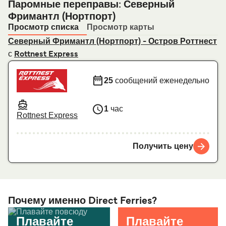
Паромные переправы: Северный
Фримантл (Нортпорт)
Просмотр списка
Просмотр карты
Северный Фримантл (Нортпорт) - Остров Роттнест
с
Rottnest Express
25
сообщений еженедельно
1
час
Rottnest Express
Получить цену
Почему именно Direct Ferries?
Плавайте
Плавайте