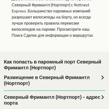
Северный Фримантл (Нортпорт) с Rottnest
Express. Большинство паромных компаний
разрешают велосипеды на борту, но всегда
лучше проверить правила перевозки
велосипедов на пароме. Просмотрите наш
Поиск Сделок для информации о маршрутах.
Как попасть в паромный порт Северный
Фримантл (Нортпорт)
Размещение в Северный Фримантл
(Нортпорт)
Если вы планируете провести ночь в порту Северный
Фримантл (Нортпорт) или его окрестностях перед или
Северный Фримантл (Нортпорт) - адрес
после вашей поездки, или если вы ищете вариант
порта
проживания на весь период поездки, пожалуйста,