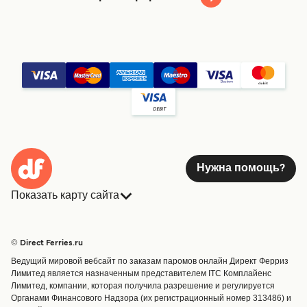
Нужна помощь?
Показать карту сайта
Паромы
Бронирования
Страны
Размещение
© Direct Ferries.ru
Обслуживание клиентов
Паромы
Ведущий мировой вебсайт по заказам паромов онлайн Директ Ферриз
Операторы
Грузоперевозки
Лимитед является назначенным представителем ITC Комплайенс
Лимитед, компании, которая получила разрешение и регулируется
Маршруты и порты
Органами Финансового Надзора (их регистрационный номер 313486) и
Special Offers