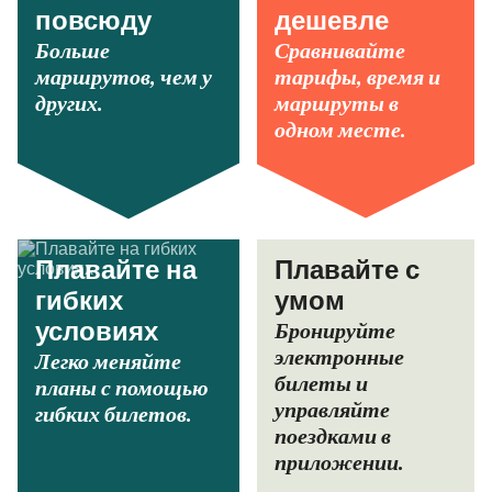
повсюду
дешевле
Больше
Сравнивайте
маршрутов, чем у
тарифы, время и
других.
маршруты в
одном месте.
Плавайте на
Плавайте с
гибких
умом
Бронируйте
условиях
электронные
Легко меняйте
билеты и
планы с помощью
управляйте
гибких билетов.
поездками в
приложении.