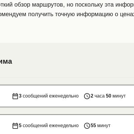
ткий обзор маршрутов, но поскольку эта инфо
комендуем получить точную информацию о ценах
има
3
сообщений еженедельно
2
часа
50
минут
5
сообщений еженедельно
55
минут