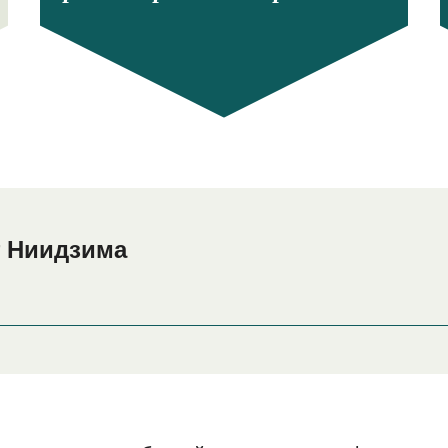
т Ниидзима
дзима или его окрестностях перед или после вашей поездки
нашу страницу
, где вы найдете с
Размещение в Ниидзима