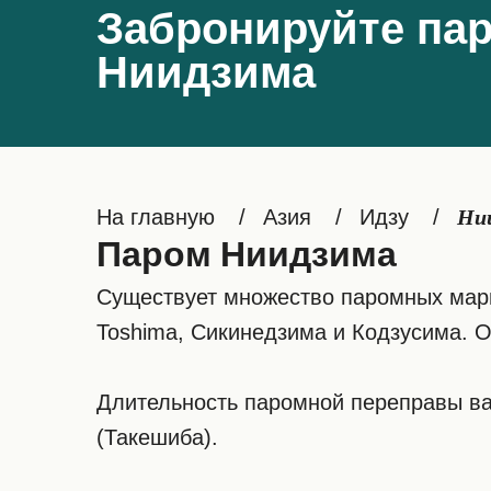
Забронируйте пар
Ниидзима
На главную
Азия
Идзу
Ни
Паром Ниидзима
Существует множество паромных марш
Toshima, Сикинедзима и Кодзусима. О
Длительность паромной переправы вар
(Такешиба).