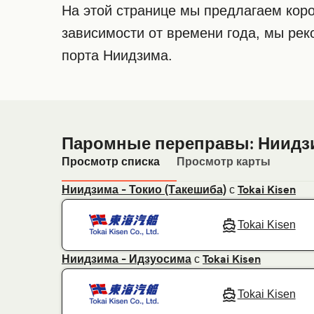
На этой странице мы предлагаем коро
зависимости от времени года, мы ре
порта Ниидзима.
Паромные переправы: Ниидз
Просмотр списка
Просмотр карты
с
Ниидзима - Токио (Такешиба)
Tokai Kisen
Tokai Kisen
с
Ниидзима - Идзуосима
Tokai Kisen
Tokai Kisen