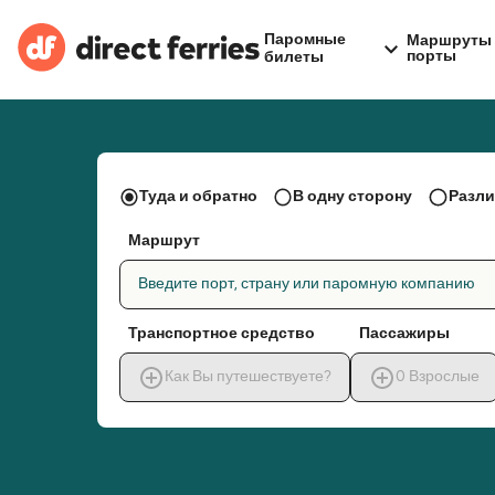
Паромные
Маршруты 
порты
билеты
Туда и обратно
В одну сторону
Разли
Маршрут
Введите порт, страну или паромную компанию
Транспортное средство
Пассажиры
Как Вы путешествуете?
0
Взрослые