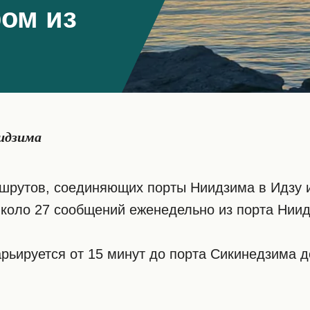
ом из
идзима
рутов, соединяющих порты Ниидзима в Идзу и
коло 27 сообщений еженедельно из порта Ниид
ьируется от 15 минут до порта Сикинедзима до