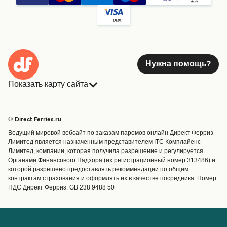
Нужна помощь?
Показать карту сайта
Паромы
Бронирования
Страны
Размещение
© Direct Ferries.ru
Обслуживание клиентов
Паромы
Ведущий мировой вебсайт по заказам паромов онлайн Директ Ферриз
Операторы
Грузоперевозки
Лимитед является назначенным представителем ITC Комплайенс
Лимитед, компании, которая получила разрешение и регулируется
Маршруты и порты
Органами Финансового Надзора (их регистрационный номер 313486) и
Special Offers
которой разрешено предоставлять рекоммендации по общим
Предлагает
контрактам страхования и оформлять их в качестве посредника. Номер
НДС Директ Ферриз: GB 238 9488 50
Паромные билеты
Счёт
Помощь и поддержка