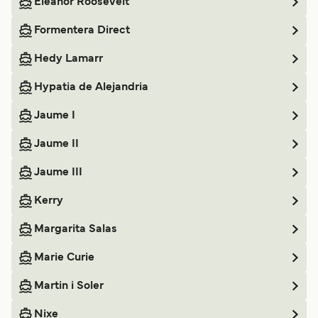
Eleanor Roosevelt
Formentera Direct
Hedy Lamarr
Hypatia de Alejandria
Jaume I
Jaume II
Jaume III
Kerry
Margarita Salas
Marie Curie
Martin i Soler
Nixe