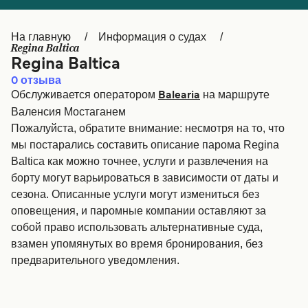
Canada
België (NL)
На главную
Информация о судах
Ελλάδα
Belgique (FR)
Regina Baltica
Regina Baltica
Polska
Deutschland
0
отзыва
Обслуживается оператором
на маршруте
Balearia
Schweiz (DE)
Norge
Валенсия Мостаганем
Україна
Indonesia
Пожалуйста, обратите внимание: несмотря на то, что
мы постарались составить описание парома Regina
المغرب
Maroc (FR)
Baltica как можно точнее, услуги и развлечения на
борту могут варьироваться в зависимости от даты и
сезона. Описанные услуги могут измениться без
оповещения, и паромные компании оставляют за
собой право использовать альтернативные суда,
взамен упомянутых во время бронирования, без
предварительного уведомления.