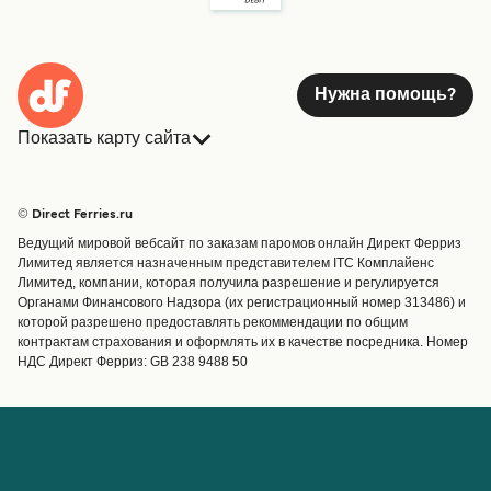
Нужна помощь?
Показать карту сайта
Паромы
Бронирования
Страны
Размещение
© Direct Ferries.ru
Обслуживание клиентов
Паромы
Ведущий мировой вебсайт по заказам паромов онлайн Директ Ферриз
Операторы
Грузоперевозки
Лимитед является назначенным представителем ITC Комплайенс
Лимитед, компании, которая получила разрешение и регулируется
Маршруты и порты
Органами Финансового Надзора (их регистрационный номер 313486) и
Special Offers
которой разрешено предоставлять рекоммендации по общим
Предлагает
контрактам страхования и оформлять их в качестве посредника. Номер
НДС Директ Ферриз: GB 238 9488 50
Паромные билеты
Счёт
Помощь и поддержка
Управление бронированием
Справка
Подтверждение