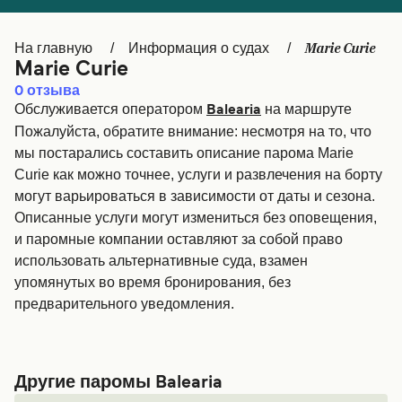
Canada
België (NL)
Marie Curie
На главную
Информация о судах
Ελλάδα
Belgique (FR)
Marie Curie
Polska
Deutschland
0
отзыва
Обслуживается оператором
на маршруте
Balearia
Schweiz (DE)
Norge
Пожалуйста, обратите внимание: несмотря на то, что
мы постарались составить описание парома Marie
Україна
Indonesia
Curie как можно точнее, услуги и развлечения на борту
могут варьироваться в зависимости от даты и сезона.
المغرب
Maroc (FR)
Описанные услуги могут измениться без оповещения,
и паромные компании оставляют за собой право
использовать альтернативные суда, взамен
упомянутых во время бронирования, без
предварительного уведомления.
Другие паромы Balearia