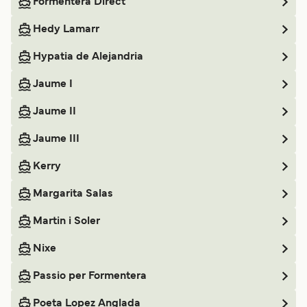
Formentera Direct
Hedy Lamarr
Hypatia de Alejandria
Jaume I
Jaume II
Jaume III
Kerry
Margarita Salas
Martin i Soler
Nixe
Passio per Formentera
Poeta Lopez Anglada