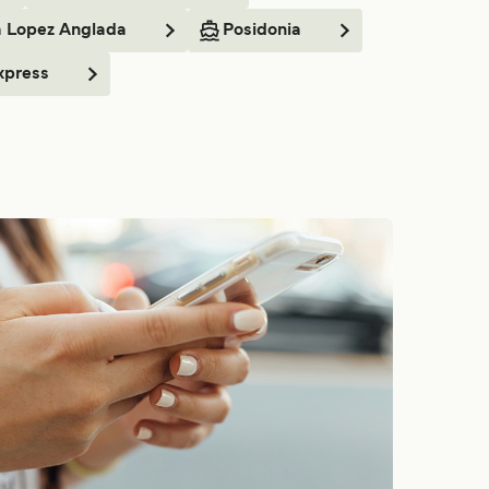
a Lopez Anglada
Posidonia
xpress