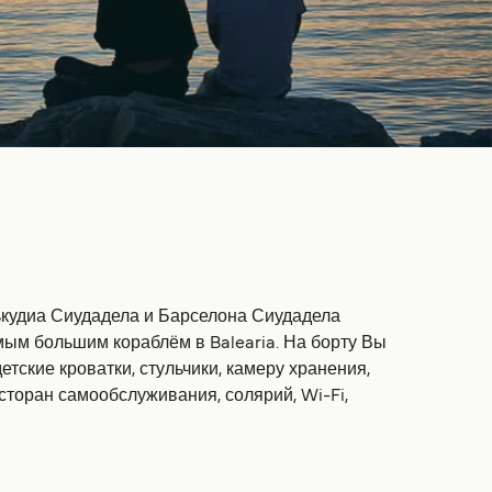
ькудиа Сиудадела и Барселона Сиудадела
мым большим кораблём в Balearia. На борту Вы
тские кроватки, стульчики, камеру хранения,
сторан самообслуживания, солярий, Wi-Fi,