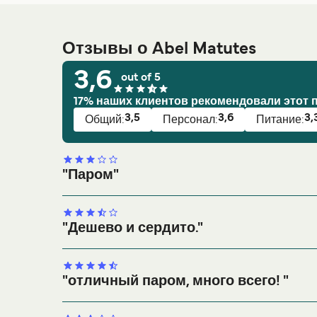
Отзывы о Abel Matutes
3,6
out of 5
17% наших клиентов рекомендовали этот 
3,5
3,6
3,
Общий:
Персонал:
Питание:
"Паром"
Общий рейтинг:
Общий:
"Дешево и сердито."
Питание:
Уровень чистоты:
Персонал:
Общий рейтинг:
Пунктуальность:
Общий:
Рекомендовать?
"отличный паром, много всего! "
Питание:
Уровень чистоты:
Персонал:
Общий рейтинг: