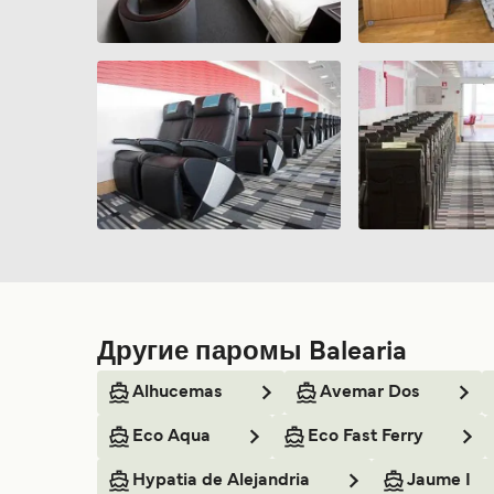
Другие паромы Balearia
Alhucemas
Avemar Dos
Eco Aqua
Eco Fast Ferry
Hypatia de Alejandria
Jaume I