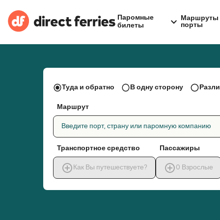
Паромные
Маршруты 
порты
билеты
Туда и обратно
В одну сторону
Разли
Маршрут
Введите порт, страну или паромную компанию
Транспортное средство
Пассажиры
Как Вы путешествуете?
0
Взрослые