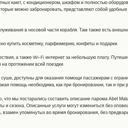
стных кают, с кондиционером, шкафом и полностью оборуд
оторые можно забронировать, представляют собой удобные 
.
уживания в носовой части корабля. Там также есть внешни
жно купить косметику, парфюмерию, конфеты и подарки.
ествия, а также Wi-Fi интернет за небольшую плату. Путеш
 на протяжении всей поездки.
 на суше, доступны для оказания помощи пассажирам с огр
акая помощь необходима, как при бронировании, так и при
.
, что мы постарались составить описание парома Abel Matu
аты и сезона. Описанные услуги могут измениться без опов
а, взамен упомянутых во время бронирования, без предвар