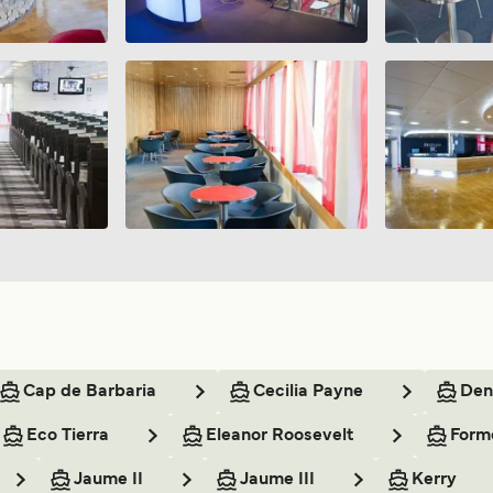
Cap de Barbaria
Cecilia Payne
Den
Eco Tierra
Eleanor Roosevelt
Form
Jaume II
Jaume III
Kerry