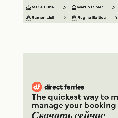
Marie Curie
Martin i Soler
Ramon Llull
Regina Baltica
The quickest way to 
manage your booking
Скачать сейчас