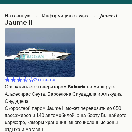
Canada
België (NL)
Jaume II
На главную
Информация о судах
Ελλάδα
Belgique (FR)
Jaume II
Polska
Deutschland
Schweiz (DE)
Norge
Україна
Indonesia
المغرب
Maroc (FR)
2
отзыва
Обслуживается оператором
на маршруте
Balearia
Альхесирас Сеута, Барселона Сиудадела и Алькудиа
Сиудадела
Скоростной паром Jaume II может перевозить до 650
пассажиров и 140 автомобилей, а на борту Вы найдете
бар/кафе, камеры хранения, многочисленные зоны
отдыха и магазин.