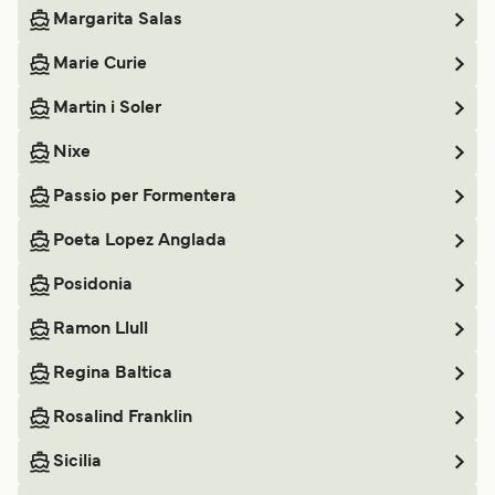
Margarita Salas
Marie Curie
Martin i Soler
Nixe
Passio per Formentera
Poeta Lopez Anglada
Posidonia
Ramon Llull
Regina Baltica
Rosalind Franklin
Sicilia