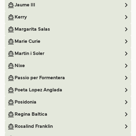
Jaume III
Kerry
Margarita Salas
Marie Curie
Martin i Soler
Nixe
Passio per Formentera
Poeta Lopez Anglada
Posidonia
Regina Baltica
Rosalind Franklin