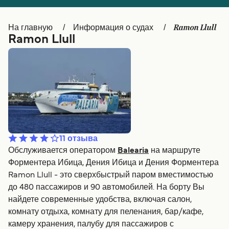
Canada
België (NL)
Ramon Llull
На главную
Информация о судах
Ελλάδα
Belgique (FR)
Ramon Llull
Polska
Deutschland
Schweiz (DE)
Norge
Україна
Indonesia
المغرب
Maroc (FR)
11
отзыва
Обслуживается оператором
Balearia
на маршруте
Форментера Ибица, Дения Ибица и Дения Форментера
Ramon Llull - это сверхбыстрый паром вместимостью
до 480 пассажиров и 90 автомобилей. На борту Вы
найдете современные удобства, включая салон,
комнату отдыха, комнату для пеленания, бар/кафе,
камеру хранения, палубу для пассажиров с