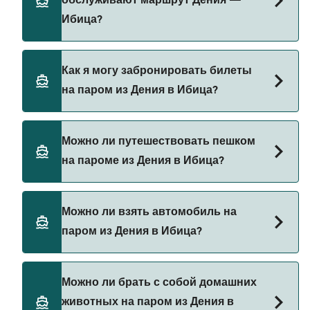
обслуживают маршрут Дения —
цена парома из Дения в Ибица составляет 344₽.
Ибица?
Цена указана без учета сборов за
бронирование.
Balearia предоставляет паромы из Дения в
Как я могу забронировать билеты
Ибица.
на паром из Дения в Ибица?
Бронируйте паромы из Дения в Ибица через
Можно ли путешествовать пешком
наш поиск сделок и посетите нашу страницу
на пароме из Дения в Ибица?
предложений, чтобы увидеть последние акции
на паромы.
Да, вы можете путешествовать пешком на
Можно ли взять автомобиль на
пароме из Дения в Ибица с
паром из Дения в Ибица?
Balearia
Да, вы можете путешествовать на пароме с
Можно ли брать с собой домашних
автомобилем из Дения в Ибица с
животных на паром из Дения в