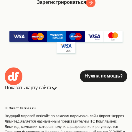
Зарегистрироваться
Нужна помощь?
Показать карту сайта
Паромы
Бронирования
Страны
Размещение
© Direct Ferries.ru
Обслуживание клиентов
Паромы
Ведущий мировой вебсайт по заказам паромов онлайн Директ Ферриз
Операторы
Грузоперевозки
Лимитед является назначенным представителем ITC Комплайенс
Лимитед, компании, которая получила разрешение и регулируется
Маршруты и порты