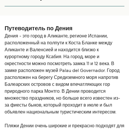
путешествие было хорошее.
менее 30 минут на обратном пути. Терминал а
Мы плыли из порта Дении на Форментеру. Все
Альхесирасе было тяжело найти и пришлось долго
замечательно, очень комфортно, отплытие и прибытие
идти с парковки. Возможно, лучше путешествовать в
точно по расписанию.
Танжер из Тарифы, хотя я этого не делал.
Путеводитель по Дения
Дения - это город в Аликанте, регионе Испании,
расположенный на полпути к Коста Бланке между
Аликанте и Валенсией и находится близко к
курортному городу Ксабия. На город, море и
окрестности можно посмотреть замка 11 и 12 века. В
замке расположен музей Palau del Governador. Город
расположен на берегу Средиземного моря напротив
Балеарских островов с видом впечатляющих гор
природного парка Монтго. В Дении проводится
множество праздников, но больше всего известен из-
за фиесты быков, который проходит в июле и был
объявлен национальным туристическим интересом.
Пляжи Дении очень широкие и прекрасно подходят для