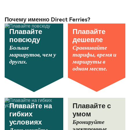
Почему именно Direct Ferries?
Плавайте
Плавайте
повсюду
дешевле
Больше
Сравнивайте
маршрутов, чем у
тарифы, время и
других.
маршруты в
одном месте.
Плавайте на
Плавайте с
гибких
умом
Бронируйте
условиях
электронные