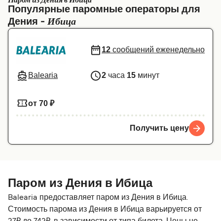
Паром из Дения в Ибица
Популярные паромные операторы для
Canada
België (NL)
Ибица
Дения -
Ελλάδα
Belgique (FR)
12
сообщений еженедельно
Polska
Deutschland
Schweiz (DE)
Norge
Balearia
2
часа
15
минут
Україна
Indonesia
от 70 ₽
المغرب
Maroc (FR)
Получить цену
Паром из Дения в Ибица
Balearia предоставляет паром из Дения в Ибица.
Стоимость парома из Дения в Ибица варьируется от