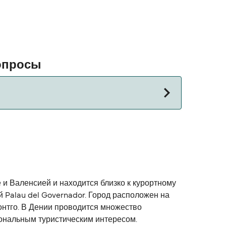
опросы
лок для альтернативных маршрутов.
 и Валенсией и находится близко к курортному
ей Palau del Governador. Город расположен на
онтго. В Дении проводится множество
иональным туристическим интересом.