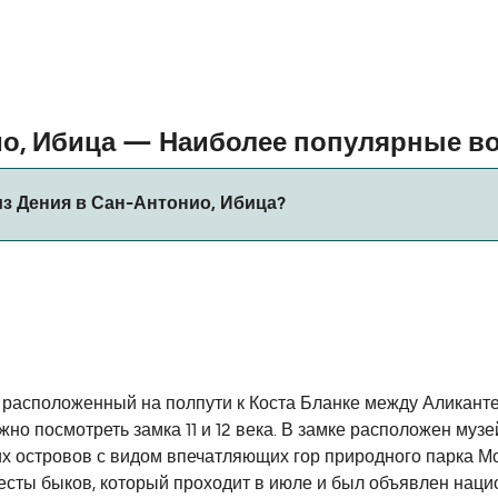
ио, Ибица — Наиболее популярные в
з Дения в Сан-Антонио, Ибица?
живается. Пожалуйста, воспользуйтесь нашим Поиском Сде
, расположенный на полпути к Коста Бланке между Аликанте
жно посмотреть замка 11 и 12 века. В замке расположен муз
х островов с видом впечатляющих гор природного парка М
иесты быков, который проходит в июле и был объявлен нац