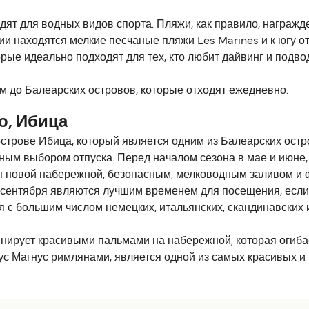
дят для водных видов спорта. Пляжи, как правило, награж
нии находятся мелкие песчаные пляжи Les Marines и к югу от
ые идеально подходят для тех, кто любит дайвинг и подво
ом до Балеарских островов, которые отходят ежедневно.
о, Ибица
трове Ибица, который является одним из Балеарских остро
чным выбором отпуска. Перед началом сезона в мае и июне
я новой набережной, безопасным, мелководным заливом и 
о сентября являются лучшим временем для посещения, если
с большим числом немецких, итальянских, скандинавских и
минирует красивыми пальмами на набережной, которая огиба
ус Магнус римлянами, является одной из самых красивых и