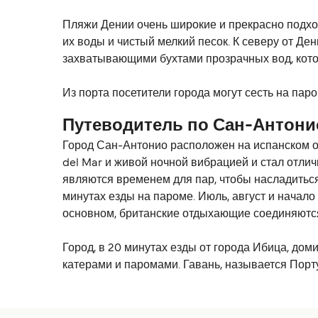
Пляжи Дении очень широкие и прекрасно подхо
их воды и чистый мелкий песок. К северу от Де
захватывающими бухтами прозрачных вод, котор
Из порта посетители города могут сесть на пар
Путеводитель по Сан-Антони
Город Сан-Антонио расположен на испанском ос
del Mar и живой ночной вибрацией и стал отли
являются временем для пар, чтобы насладитьс
минутах езды на пароме. Июль, август и начал
основном, британские отдыхающие соединяются 
Город, в 20 минутах езды от города Ибица, до
катерами и паромами. Гавань, называется Порт