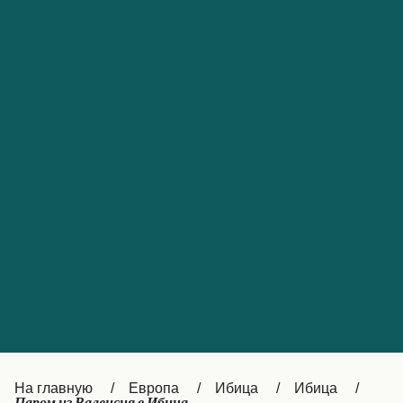
Обслуживание клиентов
Portugal
Catalan
대한민국
Suomi
Slovensko
Nederland
Česká republika
Australia
España
New Zealand
France
日本
Sverige
Ireland
Danmark
中国
Türkiye
العربية
UK
Österreich (DE)
Italia
Canada (FR)
На главную
Европа
Ибица
Ибица