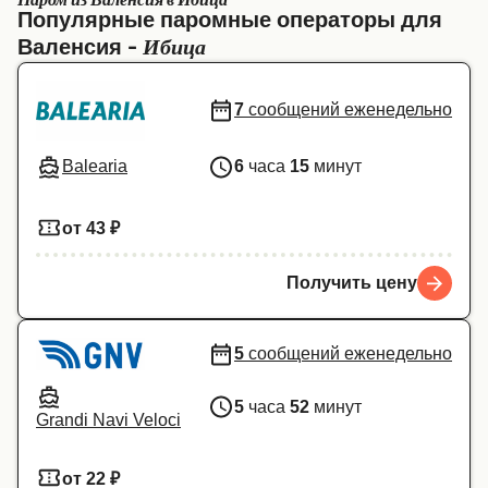
Паром из Валенсия в Ибица
Популярные паромные операторы для
Canada
België (NL)
Ибица
Валенсия -
Ελλάδα
Belgique (FR)
7
сообщений еженедельно
Polska
Deutschland
Schweiz (DE)
Norge
Balearia
6
часа
15
минут
Україна
Indonesia
от 43 ₽
المغرب
Maroc (FR)
Получить цену
5
сообщений еженедельно
5
часа
52
минут
Grandi Navi Veloci
от 22 ₽