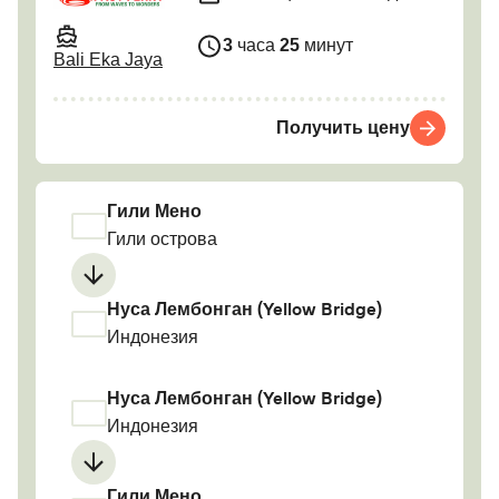
3
часа
25
минут
Bali Eka Jaya
Получить цену
Гили Мено
Гили острова
Нуса Лембонган (Yellow Bridge)
Индонезия
Нуса Лембонган (Yellow Bridge)
Индонезия
Гили Мено