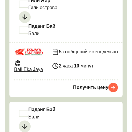
Гили Аир
Гили острова
Паданг Бай
Бали
5
сообщений еженедельно
2
часа
10
минут
Bali Eka Jaya
Получить цену
Паданг Бай
Бали