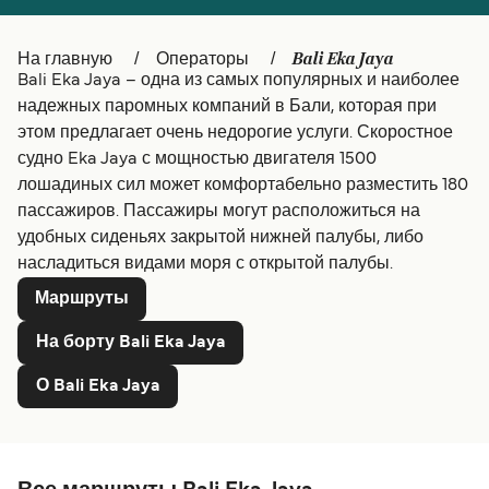
Canada
België (NL)
Bali Eka Jaya
На главную
Операторы
Ελλάδα
Belgique (FR)
Bali Eka Jaya – одна из самых популярных и наиболее
надежных паромных компаний в Бали, которая при
Polska
Deutschland
этом предлагает очень недорогие услуги. Скоростное
Schweiz (DE)
Norge
судно Eka Jaya с мощностью двигателя 1500
лошадиных сил может комфортабельно разместить 180
Україна
Indonesia
пассажиров. Пассажиры могут расположиться на
удобных сиденьях закрытой нижней палубы, либо
المغرب
Maroc (FR)
насладиться видами моря с открытой палубы.
Маршруты
На борту Bali Eka Jaya
О Bali Eka Jaya