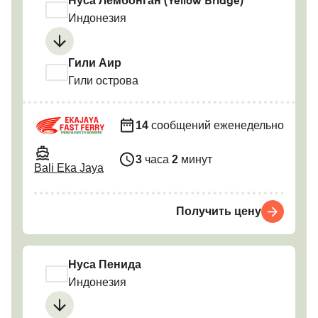
Нуса Лембонган (Yellow Bridge)
Индонезия
Гили Аир
Гили острова
14
сообщений еженедельно
3
часа
2
минут
Bali Eka Jaya
Получить цену
Нуса Пенида
Индонезия