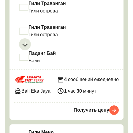
Гили Траванган
Гили острова
Гили Траванган
Гили острова
Паданг Бай
Бали
4
сообщений ежедневно
Bali Eka Jaya
1
час
30
минут
Получить цену
Гили Мено