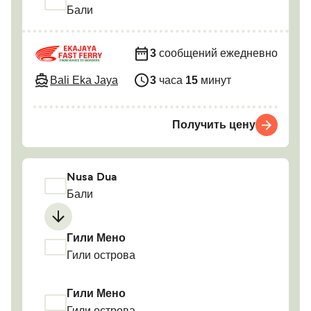
Бали
3
сообщений ежедневно
Bali Eka Jaya
3
часа
15
минут
Получить цену
Nusa Dua
Бали
Гили Мено
Гили острова
Гили Мено
Гили острова