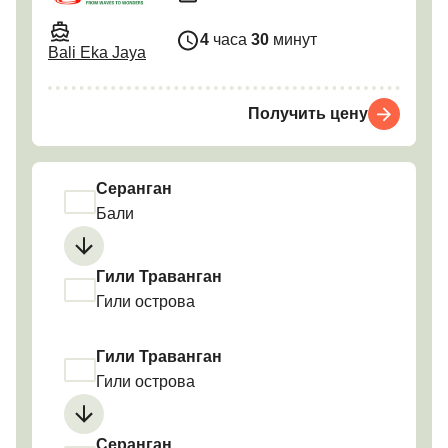
4
часа
30
минут
Bali Eka Jaya
Получить цену
Серанган
Бали
Гили Траванган
Гили острова
Гили Траванган
Гили острова
Серанган