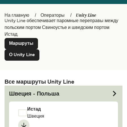
Canada
België (NL)
Unity Line
На главную
Операторы
Ελλάδα
Belgique (FR)
Unity Line обеспечивает паромные переправы между
польским портом Свиноустье и шведским портом
Deutschland
Polska
Истад.
Маршруты
Schweiz (DE)
Norge
О Unity Line
Україна
Indonesia
المغرب
Maroc (FR)
Все маршруты Unity Line
Швеция - Польша
Истад
Швеция