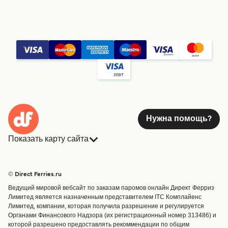
Нужна помощь?
Показать карту сайта
Паромы
Бронирования
Страны
Размещение
© Direct Ferries.ru
Обслуживание клиентов
Паромы
Ведущий мировой вебсайт по заказам паромов онлайн Директ Ферриз
Операторы
Грузоперевозки
Лимитед является назначенным представителем ITC Комплайенс
Лимитед, компании, которая получила разрешение и регулируется
Маршруты и порты
Органами Финансового Надзора (их регистрационный номер 313486) и
Special Offers
которой разрешено предоставлять рекоммендации по общим