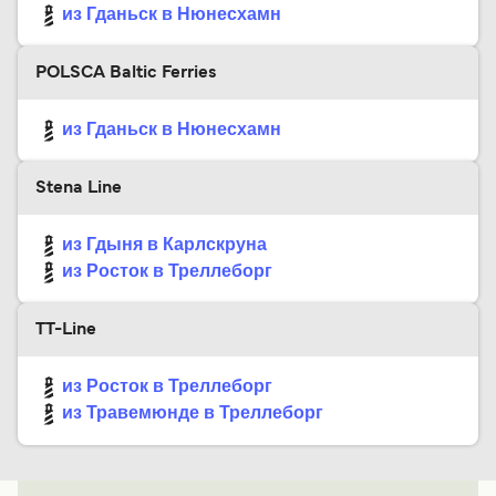
из Гданьск в Нюнесхамн
POLSCA Baltic Ferries
из Гданьск в Нюнесхамн
Stena Line
из Гдыня в Карлскруна
из Росток в Треллеборг
TT-Line
из Росток в Треллеборг
из Травемюнде в Треллеборг