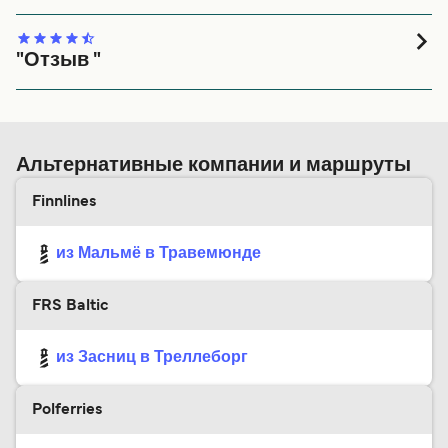
Very good!!!!
"Отзыв "
Всё нам понравилось, особенно отношение персонала
судна, молодцы большое спасибо
Альтернативные компании и маршруты
Finnlines
из Мальмё в Травемюнде
FRS Baltic
из Засниц в Треллеборг
Polferries