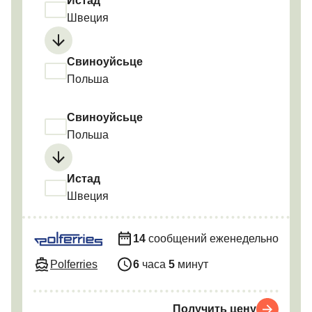
Истад
Швеция
Свиноуйсьце
Польша
Свиноуйсьце
Польша
Истад
Швеция
14
сообщений еженедельно
Polferries
6
часа
5
минут
Получить цену