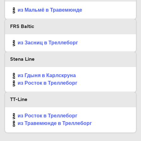
из Мальмё в Травемюнде
FRS Baltic
из Засниц в Треллеборг
Stena Line
из Гдыня в Карлскруна
из Росток в Треллеборг
TT-Line
из Росток в Треллеборг
из Травемюнде в Треллеборг