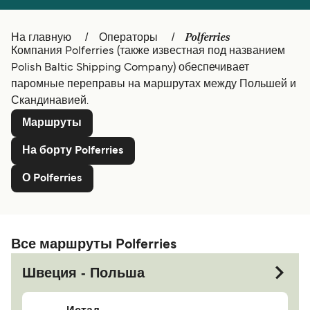
Canada
België (NL)
Polferries
На главную
Операторы
Ελλάδα
Belgique (FR)
Компания Polferries (также известная под названием
Polish Baltic Shipping Company) обеспечивает
Deutschland
Polska
паромные переправы на маршрутах между Польшей и
Скандинавией.
Schweiz (DE)
Norge
Маршруты
Україна
Indonesia
На борту Polferries
المغرب
Maroc (FR)
О Polferries
Все маршруты Polferries
Швеция - Польша