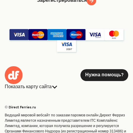
Зарегистрироваться
Нужна помощь?
Показать карту сайта
Паромы
Бронирования
Страны
Размещение
© Direct Ferries.ru
Обслуживание клиентов
Паромы
Ведущий мировой вебсайт по заказам паромов онлайн Директ Ферриз
Операторы
Грузоперевозки
Лимитед является назначенным представителем ITC Комплайенс
Лимитед, компании, которая получила разрешение и регулируется
Маршруты и порты
Органами Финансового Надзора (их регистрационный номер 313486) и