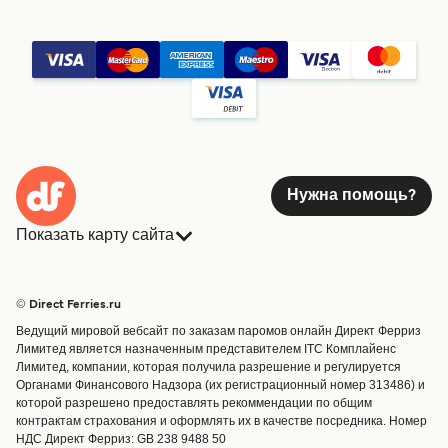
Нужна помощь?
Показать карту сайта
Паромы
Бронирования
Страны
Размещение
© Direct Ferries.ru
Обслуживание клиентов
Паромы
Ведущий мировой вебсайт по заказам паромов онлайн Директ Ферриз
Операторы
Грузоперевозки
Лимитед является назначенным представителем ITC Комплайенс
Лимитед, компании, которая получила разрешение и регулируется
Маршруты и порты
Органами Финансового Надзора (их регистрационный номер 313486) и
Special Offers
которой разрешено предоставлять рекоммендации по общим
Предлагает
контрактам страхования и оформлять их в качестве посредника. Номер
НДС Директ Ферриз: GB 238 9488 50
Паромные билеты