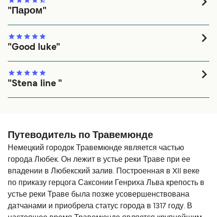
"Паром"
Очень удобное плавание, комфортные кресла,
телевидение, поездка обошлась 115 евро с завтраком
и ужином на двоих особ.
"Good luke"
Всё отлично
"Stena line "
Всё супер
Путеводитель по Травемюнде
Немецкий городок Травемюнде является частью
города Любек. Он лежит в устье реки Траве при ее
впадении в Любекский залив. Построенная в XII веке
по приказу герцога Саксонии Генриха Льва крепость в
устье реки Траве была позже усовершенствована
датчанами и приобрела статус города в 1317 году. В