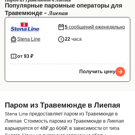
Паром из Травемюнде в Лиепая
Популярные паромные операторы для
Canada
België (NL)
Лиепая
Травемюнде -
Ελλάδα
Belgique (FR)
5
сообщений еженедельно
Polska
Deutschland
Stena Line
22
часа
Schweiz (DE)
Norge
Україна
Indonesia
от 93 ₽
المغرب
Maroc (FR)
Получить цену
Паром из Травемюнде в Лиепая
Stena Line предоставляет паром из Травемюнде в
Лиепая. Стоимость парома из Травемюнде в Лиепая
варьируется от 48₽ до 606₽, в зависимости от типа