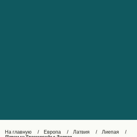
Обслуживание клиентов
Portugal
Catalan
대한민국
Suomi
Slovensko
Nederland
Česká republika
Australia
España
New Zealand
France
日本
Sverige
Ireland
Danmark
中国
Türkiye
العربية
UK
Österreich (DE)
Italia
Canada (FR)
На главную
Европа
Латвия
Лиепая