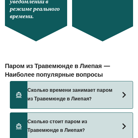
уведомлений в
режиме реального
времени.
Паром из Травемюнде в Лиепая —
Наиболее популярные вопросы
Сколько времени занимает паром
из Травемюнде в Лиепая?
Время переправы на пароме из Травемюнде в
Сколько стоит паром из
Лиепая составляет примерно 22 ч. Длительность
Травемюнде в Лиепая?
рейса может меняться в зависимости от сезона