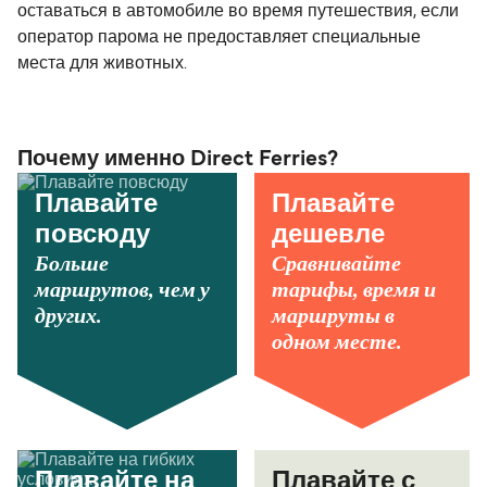
оставаться в автомобиле во время путешествия, если
оператор парома не предоставляет специальные
места для животных.
Почему именно Direct Ferries?
Плавайте
Плавайте
повсюду
дешевле
Больше
Сравнивайте
маршрутов, чем у
тарифы, время и
других.
маршруты в
одном месте.
Плавайте на
Плавайте с