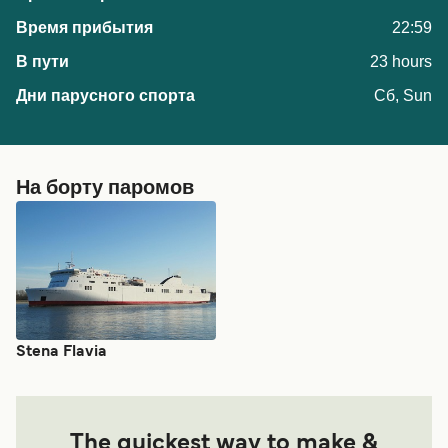
22:59
23 hours
Сб, Sun
На борту паромов
Stena Flavia
The quickest way to make &