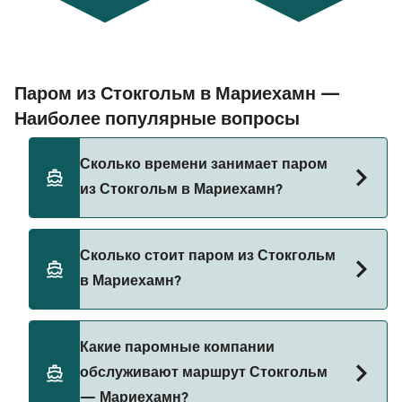
Паром из Стокгольм в Мариехамн —
Наиболее популярные вопросы
Сколько времени занимает паром
из Стокгольм в Мариехамн?
Время переправы на пароме из Стокгольм в
Сколько стоит паром из Стокгольм
Мариехамн составляет примерно 6 ч 15 мин.
в Мариехамн?
Длительность рейса может меняться в
зависимости от сезона и оператора, поэтому
рекомендуется проверить актуальную
Стоимость парома из Стокгольм в Мариехамн
Какие паромные компании
информацию через наш Поиск Сделок.
может меняться в зависимости от сезона.
обслуживают маршрут Стокгольм
Средняя цена парома из Стокгольм в
— Мариехамн?