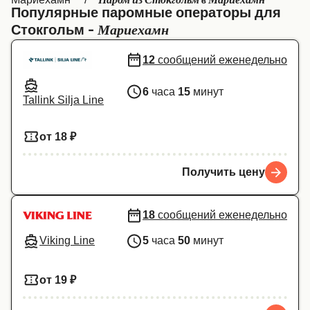
Паром из Стокгольм в Мариехамн
Популярные паромные операторы для
Canada
België (NL)
Мариехамн
Стокгольм -
Ελλάδα
Belgique (FR)
12
сообщений еженедельно
Polska
Deutschland
6
часа
15
минут
Schweiz (DE)
Norge
Tallink Silja Line
Україна
Indonesia
от 18 ₽
المغرب
Maroc (FR)
Получить цену
18
сообщений еженедельно
Viking Line
5
часа
50
минут
от 19 ₽