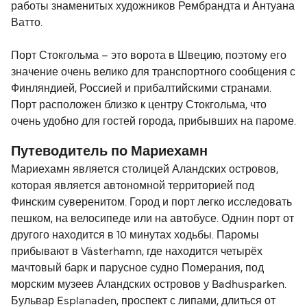
работы знаменитых художников Рембрандта и Антуана
Ватто.
Порт Стокгольма – это ворота в Швецию, поэтому его
значение очень велико для транспортного сообщения с
Финляндией, Россией и прибалтийскими странами.
Порт расположен близко к центру Стокгольма, что
очень удобно для гостей города, прибывших на пароме.
Путеводитель по Мариехамн
Мариехамн является столицей Аландских островов,
которая является автономной территорией под
Финским суверенитом. Город и порт легко исследовать
пешком, на велосипеде или на автобусе. Однин порт от
другого находится в 10 минутах ходьбы. Паромы
прибывают в Västerhamn, где находится четырёх
мачтовый барк и парусное судно Померания, под
морским музеев Аландских островов у Badhusparken.
Бульвар Esplanaden, проспект с липами, длиться от