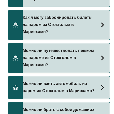
Мариехамн составляет 125₽. Цена указана без
учета сборов за бронирование.
Существует 2 популярных паромных
Как я могу забронировать билеты
операторов на маршруте Стокгольм —
на паром из Стокгольм в
Мариехамн. Это:
Мариехамн?
Tallink Silja Line
Viking Line
Бронируйте паромы из Стокгольм в Мариехамн
Можно ли путешествовать пешком
через наш поиск сделок и посетите нашу
на пароме из Стокгольм в
страницу предложений, чтобы увидеть
Мариехамн?
последние акции на паромы.
Да, вы можете путешествовать пешком на
Можно ли взять автомобиль на
пароме из Стокгольм в Мариехамн с
паром из Стокгольм в Мариехамн?
Tallink Silja Line
Viking Line
Да, вы можете путешествовать на пароме с
Можно ли брать с собой домашних
автомобилем из Стокгольм в Мариехамн с