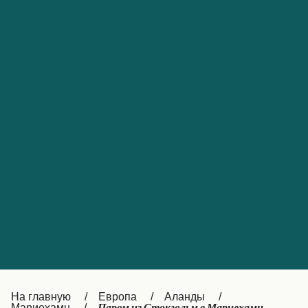
Обслуживание клиентов
Portugal
Catalan
대한민국
Suomi
Slovensko
Nederland
Česká republika
Australia
España
New Zealand
France
日本
Sverige
Ireland
Danmark
中国
Türkiye
العربية
UK
Österreich (DE)
Italia
Canada (FR)
На главную
Европа
Аланды
Мариехамн