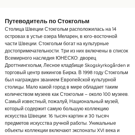
путешествие, отличное обслуживание, никогда не
ожидал такого количества магазинов и ресторанов на
корабле, настоятельно рекомендую!
Путеводитель по Стокгольм
Столица Швеции Стокгольм расположилась на 14
островах в устье озера Меларен, в юго-восточной
части Швеции. Стокгольм богат на культурные
достопримечательности. Tри из них включены в список
Всемирного наследия ЮНЕСКО: дворец
Дроттнингхольм, Лесное кладбище Skogskyrkogården и
торговый центр викингов Бирка. В 1998 году Стокгольм
был награжден званием Европейской культурной
столицы. Мало какой город в мире обладает таким
количеством музеев как Стокгольм – около 100 музеев.
Самый известный, пожалуй, Национальный музей,
который содержит самую большую коллекцию
искусства Швеции: 16 тысяч картин и 30 тысяч
предметов искусства ручной работы. Уникальные
объекты коллекции включают экспонаты XVI века и