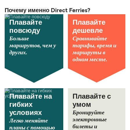
Почему именно Direct Ferries?
Плавайте
Плавайте
повсюду
дешевле
Больше
Сравнивайте
маршрутов, чем у
тарифы, время и
других.
маршруты в
одном месте.
Плавайте на
Плавайте с
гибких
умом
Бронируйте
условиях
электронные
Легко меняйте
билеты и
планы с помощью