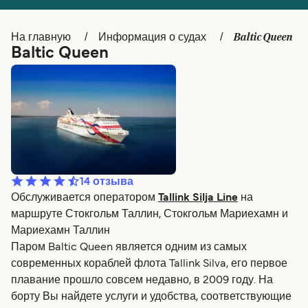
Canada
België (NL)
Baltic Queen
На главную
Информация о судах
Ελλάδα
Belgique (FR)
Baltic Queen
Polska
Deutschland
Schweiz (DE)
Norge
Україна
Indonesia
المغرب
Maroc (FR)
14
отзыва
Обслуживается оператором
Tallink Silja Line
на
маршруте Стокгольм Таллин, Стокгольм Мариехамн и
Мариехамн Таллин
Паром Baltic Queen является одним из самых
современных кораблей флота Tallink Silva, его первое
плавание прошло совсем недавно, в 2009 году. На
борту Вы найдете услуги и удобства, соответствующие