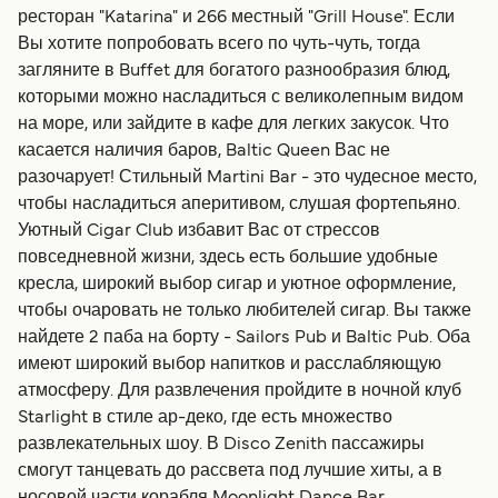
ресторан "Katarina" и 266 местный "Grill House". Если
Вы хотите попробовать всего по чуть-чуть, тогда
загляните в Buffet для богатого разнообразия блюд,
которыми можно насладиться с великолепным видом
на море, или зайдите в кафе для легких закусок. Что
касается наличия баров, Baltic Queen Вас не
разочарует! Стильный Martini Bar - это чудесное место,
чтобы насладиться аперитивом, слушая фортепьяно.
Уютный Cigar Club избавит Вас от стрессов
повседневной жизни, здесь есть большие удобные
кресла, широкий выбор сигар и уютное оформление,
чтобы очаровать не только любителей сигар. Вы также
найдете 2 паба на борту - Sailors Pub и Baltic Pub. Оба
имеют широкий выбор напитков и расслабляющую
атмосферу. Для развлечения пройдите в ночной клуб
Starlight в стиле ар-деко, где есть множество
развлекательных шоу. В Disco Zenith пассажиры
смогут танцевать до рассвета под лучшие хиты, а в
носовой части корабля Moonlight Dance Bar