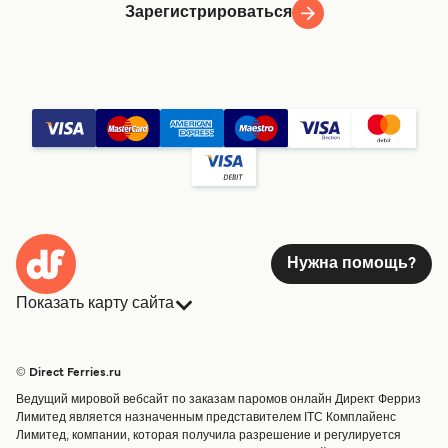
Зарегистрироваться
Нужна помощь?
Показать карту сайта
Паромы
Бронирования
Страны
Размещение
© Direct Ferries.ru
Обслуживание клиентов
Паромы
Ведущий мировой вебсайт по заказам паромов онлайн Директ Ферриз
Операторы
Грузоперевозки
Лимитед является назначенным представителем ITC Комплайенс
Лимитед, компании, которая получила разрешение и регулируется
Маршруты и порты