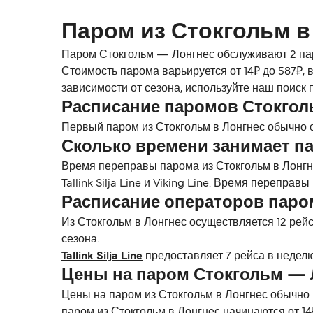
Паром из Стокгольм в
Паром Стокгольм — Лонгнес обслуживают 2 паром
Стоимость парома варьируется от 14₽ до 587₽,
зависимости от сезона, используйте наш поиск
Расписание паромов Стокгол
Первый паром из Стокгольм в Лонгнес обычно о
Сколько времени занимает па
Время переправы парома из Стокгольм в Лонгне
Tallink Silja Line и Viking Line. Время перепр
Расписание операторов паро
Из Стокгольм в Лонгнес осуществляется 12 рейсо
сезона.
Tallink Silja Line
предоставляет 7 рейса в недел
Цены на паром Стокгольм — 
Цены на паром из Стокгольм в Лонгнес обычно 
паром из Стокгольм в Лонгнес начинаются от 14