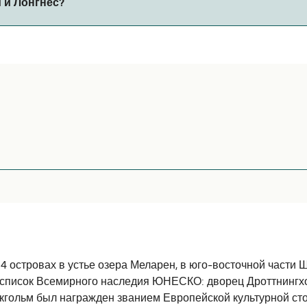
 и Лонгнес?
ов парома. В настоящее время вы можете брать животных 
ляет 138 морских миль.
авилось.
 островах в устье озера Меларен, в юго-восточной части Ш
в список Всемирного наследия ЮНЕСКО: дворец Дроттнингх
токгольм был награжден званием Европейской культурной ст