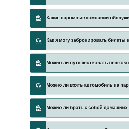
Стоимость парома из Стокгольм в Лонгнес 
Какие паромные компании обслуж
Цена указана без учета сборов за брониро
Существует 2 популярных паромных операт
Как я могу забронировать билеты 
Tallink Silja Line
Viking Line
Бронируйте паромы из Стокгольм в Лонгнес
Можно ли путешествовать пешком н
паромы.
Да, вы можете путешествовать пешком на п
Можно ли взять автомобиль на пар
Tallink Silja Line
Viking Line
Да, вы можете путешествовать на пароме с
Можно ли брать с собой домашних 
Tallink Silja Line
Viking Line
Да, домашних животных разрешено брать на