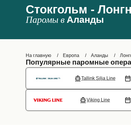
Стокгольм - Лонг
Паромы в
Аланды
На главную
Европа
Аланды
Лонг
Популярные паромные опера
Tallink Silja Line
Viking Line