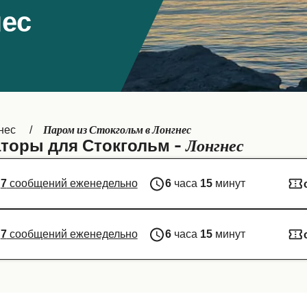
нес
Паром из Стокгольм в Лонгнес
нес
Лонгнес
торы для Стокгольм -
7
сообщений еженедельно
6
часа
15
минут
7
сообщений еженедельно
6
часа
15
минут