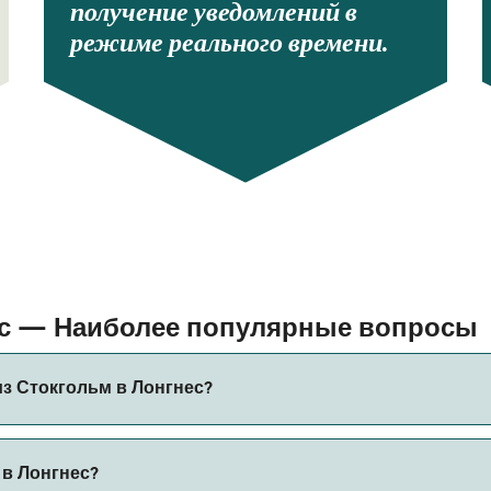
получение уведомлений в
режиме реального времени.
ес — Наиболее популярные вопросы
з Стокгольм в Лонгнес?
 Лонгнес составляет примерно 6 ч 15 мин. Длительность ре
 в Лонгнес?
ерить актуальную информацию через наш Поиск Сделок.