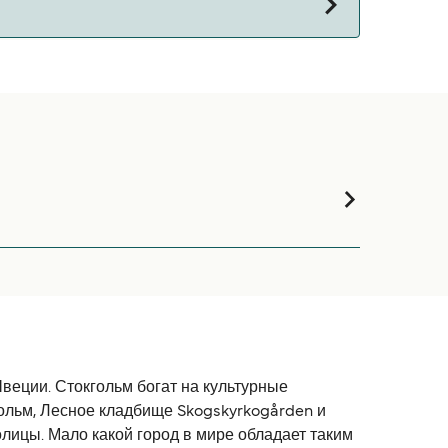
на паромы с:
веции. Стокгольм богат на культурные
ольм, Лесное кладбище Skogskyrkogården и
олицы. Мало какой город в мире обладает таким