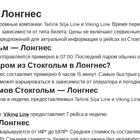
 Лонгнес
ные компании: Tallink Silja Line и Viking Line. Время пер
 в зависимости от типа билета. Цены не включают сервисны
 предложений для актуальной информации о рейсах из Стокг
ьм — Лонгнес
тправляется примерно в 07:00. Последний паром обычно о
ром из Стокгольм в Лонгнес?
с составляет примерно 6 часов 15 минут. Самые быстрые р
авы может варьироваться в зависимости от оператора и погодн
мов Стокгольм — Лонгнес
в в неделю, предоставляемых Tallink Silja Line и Viking Li
ю.
Viking Line
предоставляет 7 рейса в неделю.
Лонгнес
варьируются от 14₽* до 587₽*. Средняя стоимость составл
₽*. Средняя стоимость билета для пассажира без автомобил