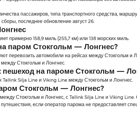
личества пассажиров, типа транспортного средства, маршр
 сборы, последнее обновление август 26.
Лонгнес
ет примерно 158,9 миль (255,7 км) или 138 морских миль.
на паром Стокгольм — Лонгнес?
озволяют перевозить автомобили на рейсах между Стокгольм 
 между Стокгольм и Лонгнес.
к пешеход на пароме Стокгольм — Ло
llink Silja Line и Viking Line между Стокгольм и Лонгнес.
паром Стокгольм — Лонгнес?
ду Стокгольм и Лонгнес, с Tallink Silja Line и Viking Line
 путешествия, если оператор парома не предоставляет сп