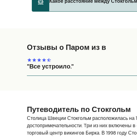
Какое расстояние между Стокгольм
правилами перевозки животных у оператор
Tallink Silja Line
Расстояние от Стокгольм до Лонгнес состав
Viking Line
Отзывы о Паром из в
"Все устроило."
На паромах мы частые гости, поэтому все понр
Путеводитель по Стокгольм
Столица Швеции Стокгольм расположилась на 14
достопримечательности. Tри из них включены 
торговый центр викингов Бирка. В 1998 году С