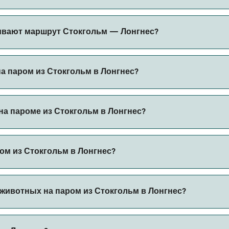
может меняться в зависимости от сезона. Средняя цена пар
ивают маршрут Стокгольм — Лонгнес?
вание.
оров на маршруте Стокгольм — Лонгнес. Это:
на паром из Стокгольм в Лонгнес?
 через наш поиск сделок и посетите нашу страницу предло
а пароме из Стокгольм в Лонгнес?
ароме из Стокгольм в Лонгнес с
ом из Стокгольм в Лонгнес?
 автомобилем из Стокгольм в Лонгнес с
животных на паром из Стокгольм в Лонгнес?
 борт парома. Возможно, вам понадобится паспорт для пит