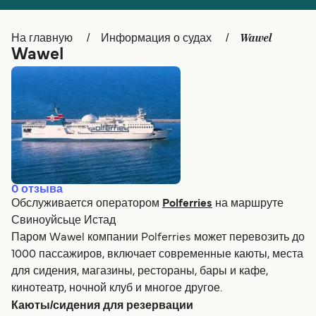
Canada
België (NL)
Wawel
На главную
Информация о судах
Ελλάδα
Belgique (FR)
Wawel
Polska
Deutschland
Schweiz (DE)
Norge
Україна
Indonesia
المغرب
Maroc (FR)
0
отзыва
Обслуживается оператором
Polferries
на маршруте
Свиноуйсьце Истад
Паром Wawel компании Polferries может перевозить до
1000 пассажиров, включает современные каюты, места
для сидения, магазины, рестораны, бары и кафе,
кинотеатр, ночной клуб и многое другое.
Каюты/сидения для резервации