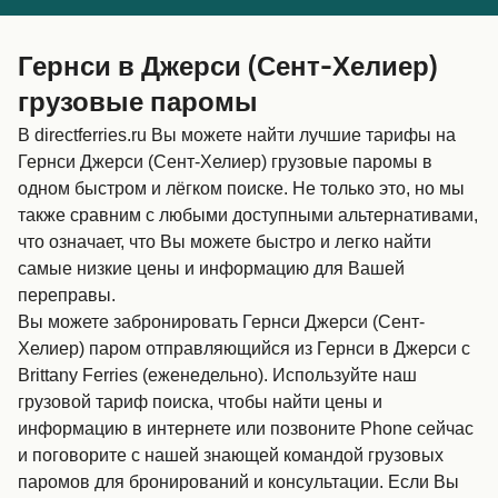
Canada
België (NL)
Гернси в Джерси (Сент-Хелиер)
Ελλάδα
Belgique (FR)
грузовые паромы
Polska
Deutschland
В directferries.ru Вы можете найти лучшие тарифы на
Schweiz (DE)
Norge
Гернси Джерси (Сент-Хелиер) грузовые паромы в
одном быстром и лёгком поиске. Не только это, но мы
Україна
Indonesia
также сравним с любыми доступными альтернативами,
что означает, что Вы можете быстро и легко найти
المغرب
Maroc (FR)
самые низкие цены и информацию для Вашей
переправы.
Вы можете забронировать Гернси Джерси (Сент-
Хелиер) паром отправляющийся из Гернси в Джерси с
Brittany Ferries (еженедельно). Используйте наш
грузовой тариф поиска, чтобы найти цены и
информацию в интернете или позвоните Phone сейчас
и поговорите с нашей знающей командой грузовых
паромов для бронирований и консультации. Если Вы