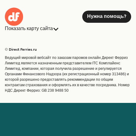
Нужна помощь?
Показать карту сайта
Паромы
Бронирования
Страны
Размещение
© Direct Ferries.ru
Обслуживание клиентов
Паромы
Ведущий мировой вебсайт по заказам паромов онлайн Директ Ферриз
Операторы
Грузоперевозки
Лимитед является назначенным представителем ITC Комплайенс
Лимитед, компании, которая получила разрешение и регулируется
Маршруты и порты
Органами Финансового Надзора (их регистрационный номер 313486) и
Special Offers
которой разрешено предоставлять рекоммендации по общим
Предлагает
контрактам страхования и оформлять их в качестве посредника. Номер
НДС Директ Ферриз: GB 238 9488 50
Паромные билеты
Счёт
Помощь и поддержка
Управление бронированием
Справка
Подтверждение
бронирования