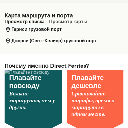
Карта маршрута и порта
Просмотр списка
Просмотр карты
Гернси грузовой порт
Джерси (Сент-Хелиер) грузовой порт
Почему именно Direct Ferries?
Плавайте
Плавайте
повсюду
дешевле
Больше
Сравнивайте
маршрутов, чем у
тарифы, время и
других.
маршруты в
одном месте.