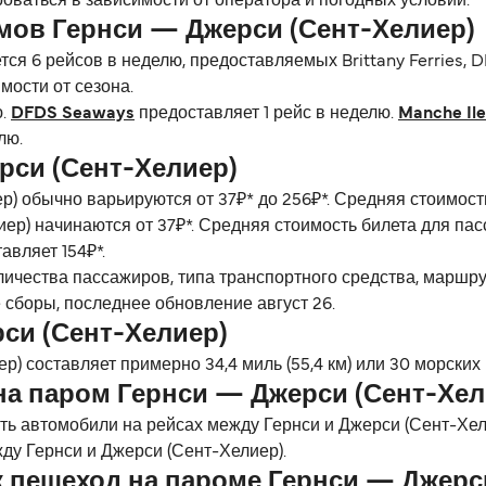
роваться в зависимости от оператора и погодных условий.
мов Гернси — Джерси (Сент-Хелиер)
ся 6 рейсов в неделю, предоставляемых Brittany Ferries, D
мости от сезона.
ю.
DFDS Seaways
предоставляет 1 рейс в неделю.
Manche Ile
лю.
рси (Сент-Хелиер)
р) обычно варьируются от 37₽* до 256₽*. Средняя стоимос
ер) начинаются от 37₽*. Средняя стоимость билета для пас
авляет 154₽*.
личества пассажиров, типа транспортного средства, маршр
 сборы, последнее обновление август 26.
рси (Сент-Хелиер)
) составляет примерно 34,4 миль (55,4 км) или 30 морских 
на паром Гернси — Джерси (Сент-Хел
зить автомобили на рейсах между Гернси и Джерси (Сент-Хе
ду Гернси и Джерси (Сент-Хелиер).
 пешеход на пароме Гернси — Джерс