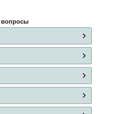
е вопросы
льность рейса может меняться в зависимости
делок.
я цена парома из Гернси в Джерси (Сент-
ицу предложений, чтобы увидеть последние