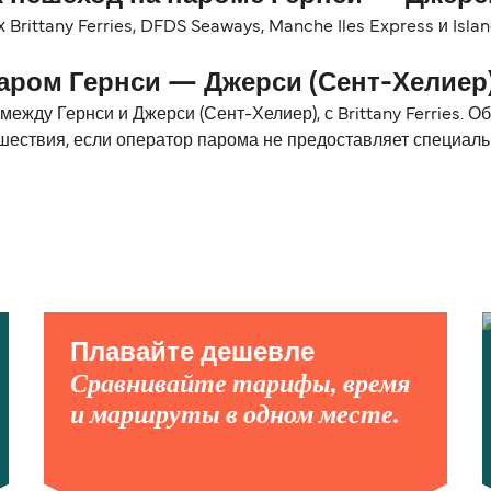
Brittany Ferries, DFDS Seaways, Manche Iles Express и Isla
аром Гернси — Джерси (Сент-Хелиер
жду Гернси и Джерси (Сент-Хелиер), с Brittany Ferries. О
шествия, если оператор парома не предоставляет специал
Плавайте дешевле
Сравнивайте тарифы, время
и маршруты в одном месте.