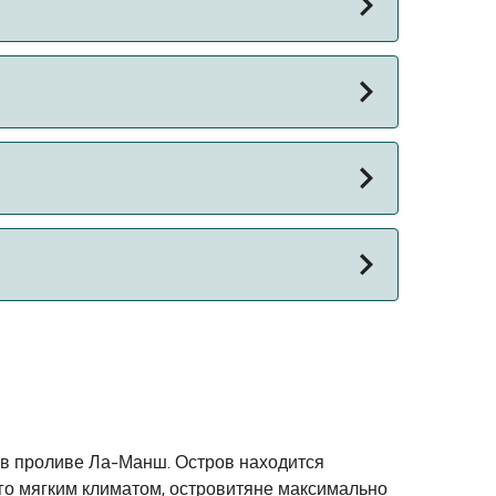
омца. Пожалуйста, ознакомьтесь с
на паромы с:
 в проливе Ла-Манш. Остров находится
 его мягким климатом, островитяне максимально