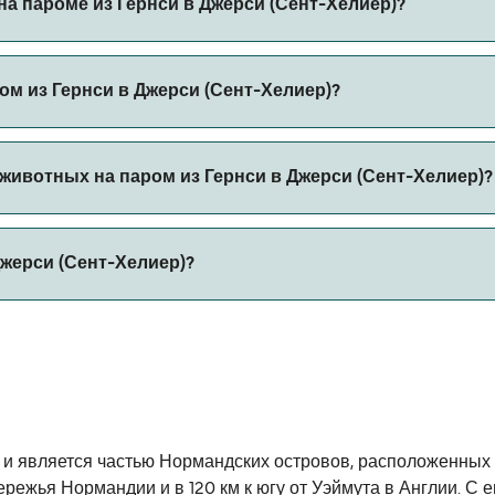
а пароме из Гернси в Джерси (Сент-Хелиер)?
ароме из Гернси в Джерси (Сент-Хелиер) с
ом из Гернси в Джерси (Сент-Хелиер)?
 автомобилем из Гернси в Джерси (Сент-Хелиер) с
животных на паром из Гернси в Джерси (Сент-Хелиер)?
 борт парома. Возможно, вам понадобится паспорт для пит
Джерси (Сент-Хелиер)?
ов парома. В настоящее время вы можете брать животных 
иер) составляет 30 морских миль.
 и является частью Нормандских островов, расположенных
ережья Нормандии и в 120 км к югу от Уэймута в Англии. С