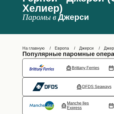
Хелиер)
Паромы в
Джерси
На главную
Европа
Джерси
Джер
Популярные паромные операт
Brittany Ferries
DFDS Seaways
Manche Iles
Express