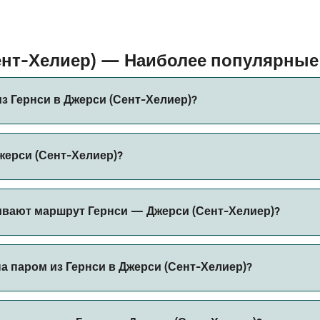
Сент-Хелиер) — Наиболее популярны
з Гернси в Джерси (Сент-Хелиер)?
ерси (Сент-Хелиер) составляет примерно 1 ч 10 мин. Длите
жерси (Сент-Хелиер)?
уется проверить актуальную информацию через наш Поиск С
т-Хелиер) может меняться в зависимости от сезона. Средня
вают маршрут Гернси — Джерси (Сент-Хелиер)?
 учета сборов за бронирование.
оров на маршруте Гернси — Джерси (Сент-Хелиер). Это:
а паром из Гернси в Джерси (Сент-Хелиер)?
нт-Хелиер) через наш поиск сделок и посетите нашу стран