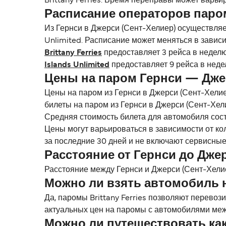
Brittany Ferries. Время переправы может варьи
Расписание операторов паро
Из Гернси в Джерси (Сент-Хелиер) осуществляет
Unlimited. Расписание может меняться в зависи
Brittany Ferries
предоставляет 3 рейса в недел
Islands Unlimited
предоставляет 9 рейса в неде
Цены на паром Гернси — Дже
Цены на паром из Гернси в Джерси (Сент-Хелие
билеты на паром из Гернси в Джерси (Сент-Хели
Средняя стоимость билета для автомобиля сост
Цены могут варьироваться в зависимости от ко
за последние 30 дней и не включают сервисные
Расстояние от Гернси до Дже
Расстояние между Гернси и Джерси (Сент-Хелиер
Можно ли взять автомобиль 
Да, паромы Brittany Ferries позволяют перево
актуальных цен на паромы с автомобилями меж
Можно ли путешествовать как