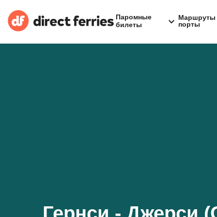
Паромные
Маршруты 
порты
билеты
Гернси - Джерси (