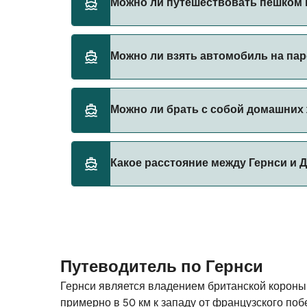
Можно ли путешествовать пешком н
акции на паромы.
Manche Iles Express
Islands Unlimited
Да, вы можете путешествовать пешком на п
Можно ли взять автомобиль на пар
Brittany Ferries
DFDS Seaways
Да, вы можете путешествовать на пароме с
Можно ли брать с собой домашних 
Manche Iles Express
Brittany Ferries
Islands Unlimited
Да, домашних животных разрешено брать на
Какое расстояние между Гернси и 
правилами перевозки животных у оператор
Brittany Ferries
Расстояние от Гернси до Джерси (Сент-Хел
Путеводитель по Гернси
Гернси является владением британской короны
примерно в 50 км к западу от французского поб