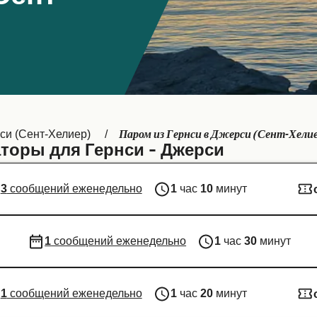
Паром из Гернси в Джерси (Сент-Хели
си (Сент-Хелиер)
оры для Гернси - Джерси
3
сообщений еженедельно
1
час
10
минут
1
сообщений еженедельно
1
час
30
минут
1
сообщений еженедельно
1
час
20
минут