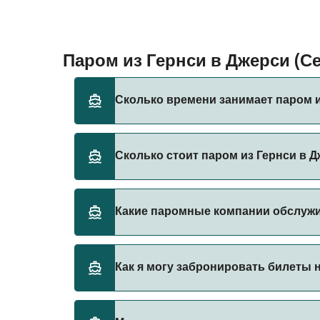
Паром из Гернси в Джерси (
Сколько времени занимает паром и
Время переправы на пароме из Гернси в Дж
Сколько стоит паром из Гернси в Д
от сезона и оператора, поэтому рекоменд
Стоимость парома из Гернси в Джерси (Сен
Какие паромные компании обслужи
Хелиер) составляет 140₽. Цена указана без
Существует 4 популярных паромных операт
Как я могу забронировать билеты н
Brittany Ferries
DFDS Seaways
Бронируйте паромы из Гернси в Джерси (Се