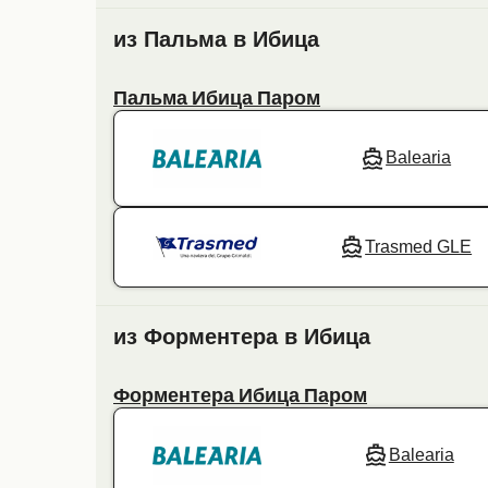
из Пальма в Ибица
Пальма Ибица Паром
Balearia
Trasmed GLE
из Форментера в Ибица
Форментера Ибица Паром
Balearia