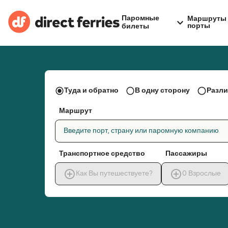
Паромные
Маршруты 
порты
билеты
Туда и обратно
В одну сторону
Разли
Маршрут
Введите порт, страну или паромную компанию
Транспортное средство
Пассажиры
Как Вы путешествуете?
0
Взрослые