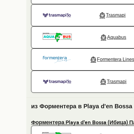
Trasmapi
Aquabus
Formentera Line
Trasmapi
из Форментера в Playa d'en Bossa
Форментера Playa d'en Bossa (Ибица) 