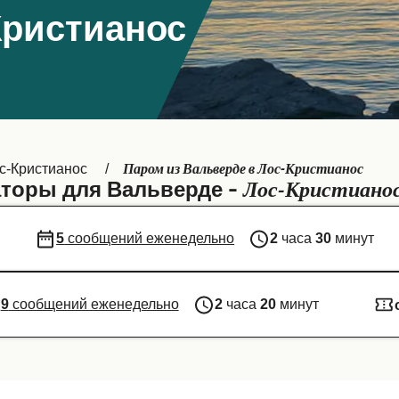
Кристианос
Паром из Вальверде в Лос-Кристианос
с-Кристианос
Лос-Кристиано
торы для Вальверде -
5
сообщений еженедельно
2
часа
30
минут
9
сообщений еженедельно
2
часа
20
минут