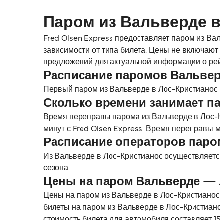
Паром из Вальверде 
Fred Olsen Express предоставляет паром из Вал
зависимости от типа билета. Цены не включают
предложений для актуальной информации о рей
Расписание паромов Вальве
Первый паром из Вальверде в Лос-Кристианос 
Сколько времени занимает п
Время переправы парома из Вальверде в Лос-К
минут с Fred Olsen Express. Время переправы 
Расписание операторов паро
Из Вальверде в Лос-Кристианос осуществляется
сезона.
Цены на паром Вальверде —
Цены на паром из Вальверде в Лос-Кристианос 
билеты на паром из Вальверде в Лос-Кристиано
стоимость билета для автомобиля составляет 15