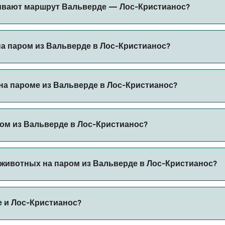
стианос может меняться в зависимости от сезона. Средняя
ивают маршрут Вальверде — Лос-Кристианос?
оров за бронирование.
из Вальверде в Лос-Кристианос.
на паром из Вальверде в Лос-Кристианос?
стианос через наш поиск сделок и посетите нашу страниц
на пароме из Вальверде в Лос-Кристианос?
пароме из Вальверде в Лос-Кристианос с
ом из Вальверде в Лос-Кристианос?
с автомобилем из Вальверде в Лос-Кристианос с
 животных на паром из Вальверде в Лос-Кристианос?
ьзя брать на паромы между Вальверде и Лос-Кристианос.
е и Лос-Кристианос?