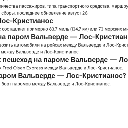
личества пассажиров, типа транспортного средства, маршр
 сборы, последнее обновление август 26.
Лос-Кристианос
оставляет примерно 83,7 миль (134,7 км) или 73 морских ми
на паром Вальверде — Лос-Кристиан
евозить автомобили на рейсах между Вальверде и Лос-Крис
 между Вальверде и Лос-Кристианос.
к пешеход на пароме Вальверде — Л
 Fred Olsen Express между Вальверде и Лос-Кристианос.
паром Вальверде — Лос-Кристианос?
 борт паромов между Вальверде и Лос-Кристианос.