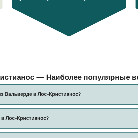
ристианос — Наиболее популярные 
из Вальверде в Лос-Кристианос?
 Лос-Кристианос составляет примерно 2 ч 20 мин. Длител
 в Лос-Кристианос?
уется проверить актуальную информацию через наш Поиск С