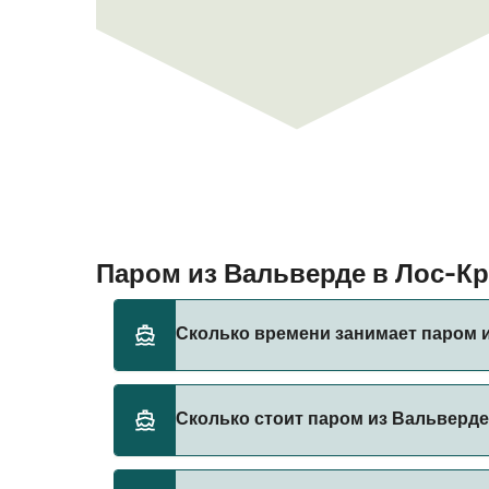
Паром из Вальверде в Лос-К
Сколько времени занимает паром 
Время переправы на пароме из Вальверде в
Сколько стоит паром из Вальверде
от сезона и оператора, поэтому рекоменд