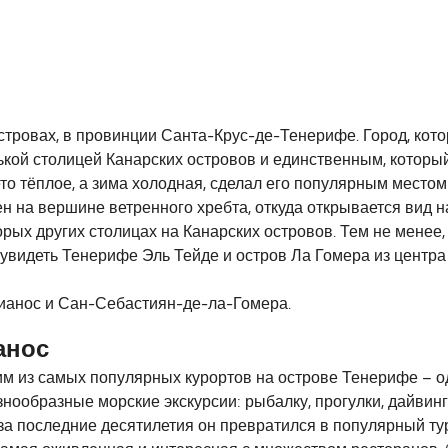
с составляет 73 морских миль.
стровах, в провинции Санта-Крус-де-Тенерифе. Город, ко
кой столицей Канарских островов и единственным, который
лето тёплое, а зима холодная, сделал его популярным местом
 на вершине ветренного хребта, откуда открывается вид на
оторых других столицах на Канарских островов. Тем не мене
увидеть Тенерифе Эль Тейде и остров Ла Гомера из центра 
тианос и Сан-Себастиян-де-ла-Гомера.
анос
м из самых популярных курортов на острове Тенерифе – од
нообразные морские экскурсии: рыбалку, прогулки, дайвинг
за последние десятилетия он превратился в популярный тур