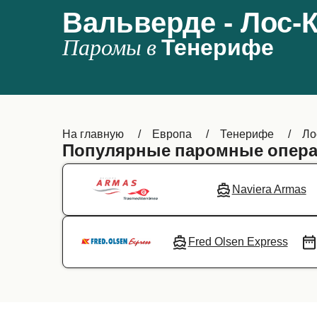
Вальверде - Лос-
Паромы в
Тенерифе
На главную
Европа
Тенерифе
Ло
Популярные паромные опера
Naviera Armas
Fred Olsen Express