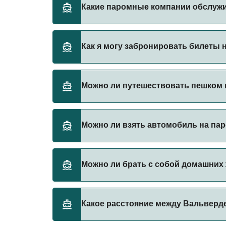
Стоимость парома из Вальверде в Лос-Кри
Какие паромные компании обслуж
составляет 92₽. Цена указана без учета сб
Fred Olsen Express предоставляет паромы 
Как я могу забронировать билеты 
Бронируйте паромы из Вальверде в Лос-Кри
Можно ли путешествовать пешком 
акции на паромы.
Да, вы можете путешествовать пешком на 
Можно ли взять автомобиль на пар
Fred Olsen Express
Да, вы можете путешествовать на пароме 
Можно ли брать с собой домашних
Fred Olsen Express
В настоящее время домашних животных нел
Какое расстояние между Вальверд